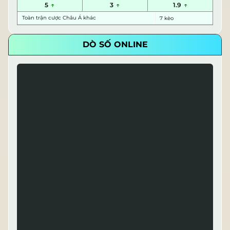
5
3
1.9
Toàn trận cược Châu Á khác
7
kèo
DÒ SỐ ONLINE