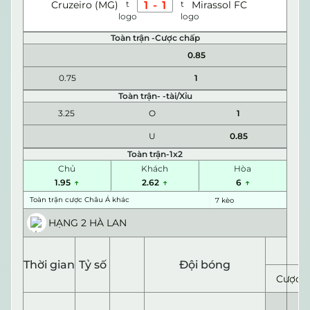
Kết quả ngay sau khi trận đấu kết thúc
Cruzeiro (MG)
1
-
1
Mirassol FC
Nhờ tốc độ cập nhật nhanh, 1GOM trở thành
công cụ hữu ích cho cả người hâm mộ lẫn
Toàn trận -Cược chấp
người chơi cá cược cần nắm bắt thông tin kịp
0.85
thời.
0.75
1
Trang cá cược bóng đá uy tín được nhiều người
Toàn trận- -tài/Xỉu
lựa chọn
3.25
O
1
Bên cạnh việc cung cấp dữ liệu bóng đá, 1GOM
còn được biết đến như một trang cá cược bóng
U
0.85
đá uy tín nhờ khả năng tổng hợp và đề xuất
Toàn trận-1x2
các nhà cái chất lượng.
Chủ
Khách
Hòa
1.95
2.62
6
Người dùng có thể:
Toàn trận cược Châu Á khác
7
kèo
Truy cập link vào các nhà cái ổn định, hạn chế bị
chặn
HẠNG 2 HÀ LAN
So sánh tỷ lệ kèo giữa nhiều nền tảng
Nhận các phân tích, nhận định trước trận đấu
Thời gian
Tỷ số
Đội bóng
Giao diện thân thiện, dễ sử dụng
Cược 
Một ưu điểm khác của 1GOM là thiết kế đơn
giản, dễ sử dụng. Ngay cả những người mới
0