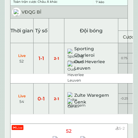
Toàn trận cược Châu Á khác
7
kèo
VĐQG BỈ
Thời gian
Tỷ số
Đội bóng
Cược 
Sporting
Charleroi
Live
1
-
1
-
0.75
0
2
1
52
'
Oud Heverlee
Leuven
0
Zulte Waregem
Live
0
-
1
-
-0.25
0
2
1
54
'
Genk
Live
-
5
2
52
'