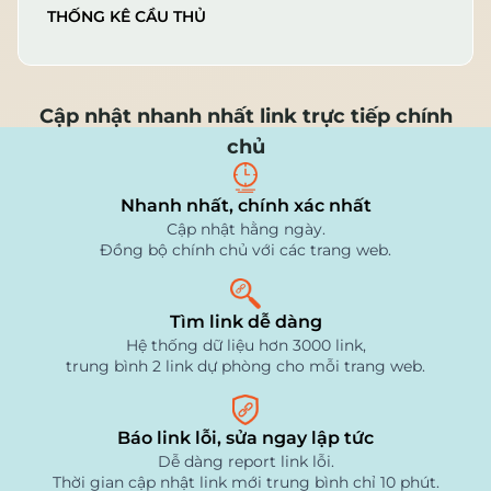
THỐNG KÊ CẦU THỦ
Cập nhật nhanh nhất link trực tiếp chính
chủ
Nhanh nhất, chính xác nhất
Cập nhật hằng ngày.
Đồng bộ chính chủ với các trang web.
Tìm link dễ dàng
Hệ thống dữ liệu hơn 3000 link,
trung bình 2 link dự phòng cho mỗi trang web.
Báo link lỗi, sửa ngay lập tức
Dễ dàng report link lỗi.
Thời gian cập nhật link mới trung bình chỉ 10 phút.