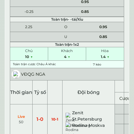
0.95
-0.25
0.85
Toàn trận- -tài/Xỉu
2.25
O
0.95
U
0.85
Toàn trận-1x2
Chủ
Khách
Hòa
10
4
1.4
Toàn trận cược Châu Á khác
7
kèo
VĐQG NGA
Thời gian
Tỷ số
Đội bóng
Cược 
Zenit
Live
St.Petersburg
1
-
0
-
10
1
50
'
Rodina Moskva