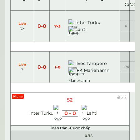
Cược 
0
Inter Turku
Live
0
-
0
-
0
1
7
3
52
'
Lahti
Ilves Tampere
Live
0
-
0
-
1.75
1
0
7
'
IFK Mariehamn
Live
-
5
2
52
'
Inter Turku
0
-
0
Lahti
Toàn trận -Cược chấp
0.75