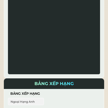
BẢNG XẾP HẠNG
BẢNG XẾP HẠNG
Ngoại Hạng Anh