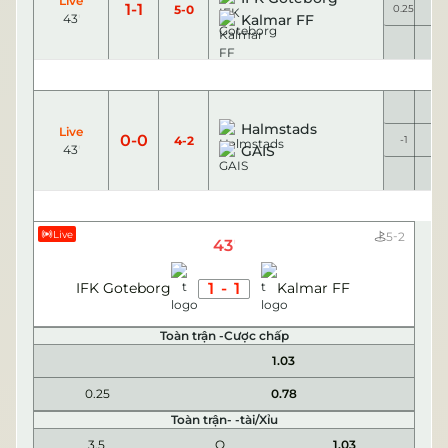
Live
1
-
1
-
0.25
0
5
0
43
'
Kalmar FF
0
Halmstads
Live
0
-
0
-
-1
1
4
2
43
'
GAIS
Live
-
5
2
43
'
IFK Goteborg
1
-
1
Kalmar FF
Toàn trận -Cược chấp
1.03
0.25
0.78
Toàn trận- -tài/Xỉu
3.5
O
1.03