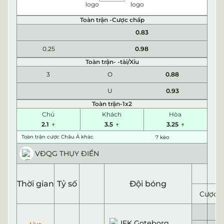
Toàn trận -Cược chấp
0.83
0.25
0.98
Toàn trận- -tài/Xỉu
3
O
0.88
U
0.93
Toàn trận-1x2
Chủ
Khách
Hòa
2.1
3.5
3.25
Toàn trận cược Châu Á khác
7
kèo
VĐQG THỤY ĐIỂN
Thời gian
Tỷ số
Đội bóng
Cược 
1
IFK Goteborg