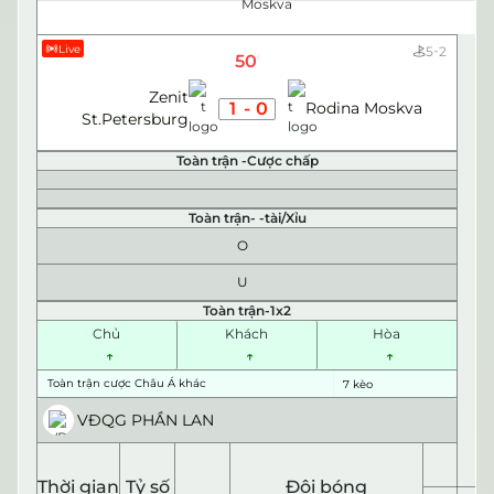
Live
-
5
2
50
'
Zenit
1
-
0
Rodina Moskva
St.Petersburg
Toàn trận -Cược chấp
Toàn trận- -tài/Xỉu
O
U
Toàn trận-1x2
Chủ
Khách
Hòa
Toàn trận cược Châu Á khác
7
kèo
VĐQG PHẦN LAN
Thời gian
Tỷ số
Đội bóng