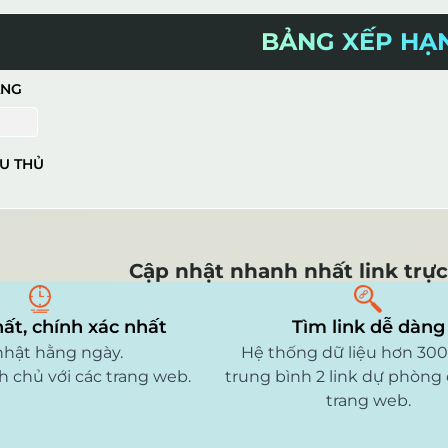
BẢNG XẾP HẠ
ẠNG
U THỦ
Cập nhật nhanh nhất link trực
ất, chính xác nhất
Tìm link dễ dàng
nhật hằng ngày.
Hệ thống dữ liệu hơn 3000
 chủ với các trang web.
trung bình 2 link dự phòng
trang web.