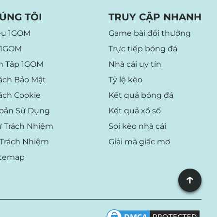
ÚNG TÔI
TRUY CẬP NHANH
iệu 1GOM
Game bài đổi thưởng
 1GOM
Trực tiếp bóng đá
n Tập 1GOM
Nhà cái uy tín
ách Bảo Mật
Tỷ lệ kèo
ách Cookie
Kết quả bóng đá
hoản Sử Dụng
Kết quả xổ số
ừ Trách Nhiệm
Soi kèo nhà cái
 Trách Nhiệm
Giải mã giấc mơ
itemap
↑