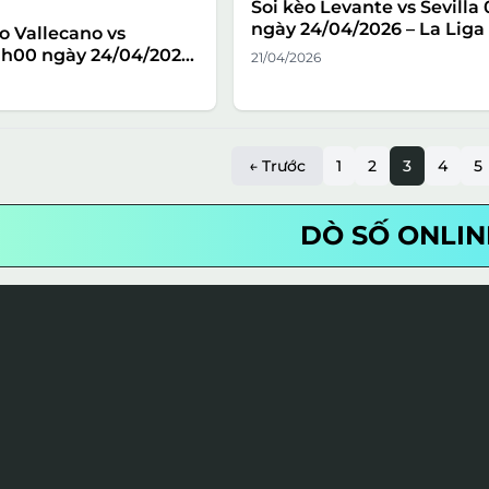
Soi kèo Levante vs Sevilla
ngày 24/04/2026 – La Liga
o Vallecano vs
1h00 ngày 24/04/2026
21/04/2026
← Trước
1
2
3
4
5
DÒ SỐ ONLIN