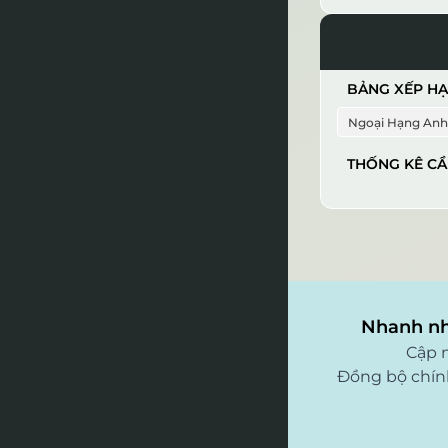
BẢNG XẾP H
Ngoại Hạng Anh
THỐNG KÊ CẦ
Nhanh nh
Cập 
Đồng bộ chính