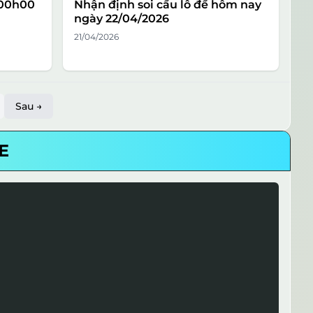
 00h00
Nhận định soi cầu lô đề hôm nay
ngày 22/04/2026
21/04/2026
Sau →
E