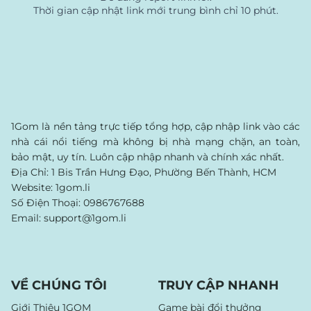
Thời gian cập nhật link mới trung bình chỉ 10 phút.
1Gom là nền tảng trực tiếp tổng hợp, cập nhập link vào các
nhà cái nổi tiếng mà không bị nhà mạng chặn, an toàn,
bảo mật, uy tín. Luôn cập nhập nhanh và chính xác nhất.
Địa Chỉ: 1 Bis Trần Hưng Đạo, Phường Bến Thành, HCM
Website:
1gom.li
Số Điện Thoại: 0986767688
Email:
support@1gom.li
VỀ CHÚNG TÔI
TRUY CẬP NHANH
Giới Thiệu 1GOM
Game bài đổi thưởng