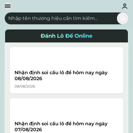
Đánh Lô Đề Online
Nhận định soi cầu lô đề hôm nay ngày
08/08/2026
08/08/2026
Nhận định soi cầu lô đề hôm nay ngày
07/08/2026