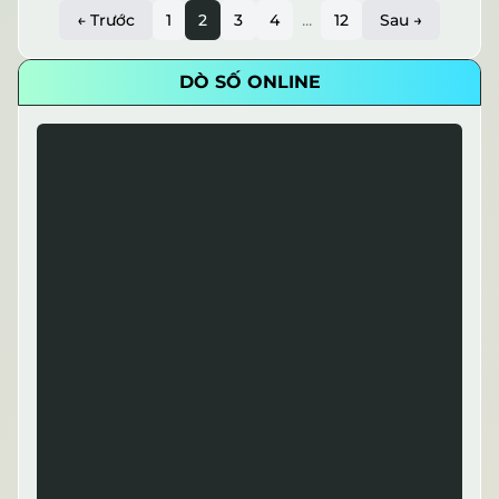
...
← Trước
1
2
3
4
12
Sau →
DÒ SỐ ONLINE