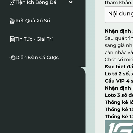
⌄
Tiện Ích Bóng Đá
tham khảo. 
Nội dung
Kết Quả Xổ Số
Nhận định 
Sau quá trì
Tin Tức - Giải Trí
sáng giá nh
cân nhắc và
Diễn Đàn Cá Cược
Chốt số miề
Đặc biệt đầu
Lô tô 2 số, 
Cầu VIP 4 số
Nhận định 
Loto 3 số đ
Thống kê lô
Thống kê tầ
Thống kê tầ