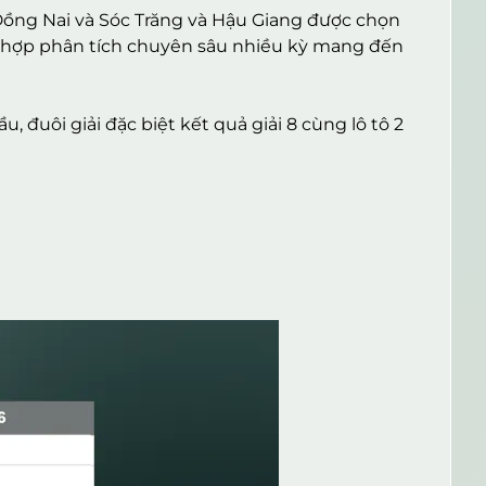
Đồng Nai và Sóc Trăng và Hậu Giang được chọn
ết hợp phân tích chuyên sâu nhiều kỳ mang đến
đuôi giải đặc biệt kết quả giải 8 cùng lô tô 2