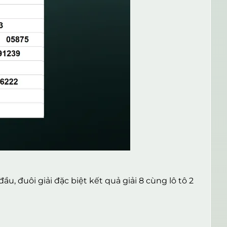
, đuôi giải đặc biệt kết quả giải 8 cùng lô tô 2