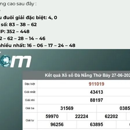
úng cao sau đây :
9
 đuôi giải đặc biệt: 4, 0
số: 83 – 38 – 62
IP: 352 – 448
 – 62 – 28 – 14 – 46
hiều nhất: 16 – 06 – 17 – 24 – 48