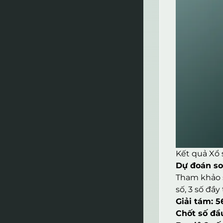
Kết quả Xổ 
Dự đoán so
Tham khảo s
số, 3 số đầ
Giải tám: 5
Chốt số đầu