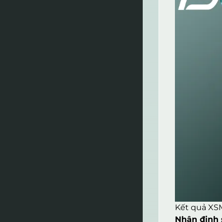
Kết quả XS
Nhận định 