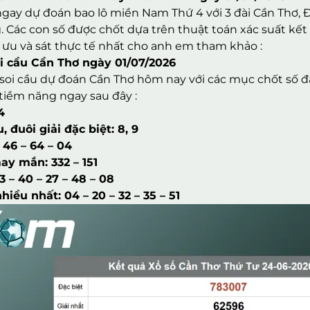
ay dự đoán bao lô miền Nam Thứ 4 với 3 đài Cần Thơ, 
g. Các con số được chốt dựa trên thuật toán xác suất k
i ưu và sát thực tế nhất cho anh em tham khảo :
i cầu Cần Thơ ngày 01/07/2026
oi cầu dự đoán Cần Thơ hôm nay với các mục chốt số đầu, 
y tiềm năng ngay sau đây :
4
, đuôi giải đặc biệt: 8, 9
: 46 – 64 – 04
ay mắn: 332 – 151
3 – 40 – 27 – 48 – 08
hiều nhất: 04 – 20 – 32 – 35 – 51