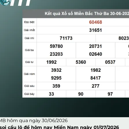
MB hôm qua ngày 30/06/2026
soi cầu lô đề hôm nay Miền Nam ngày 01/07/2026