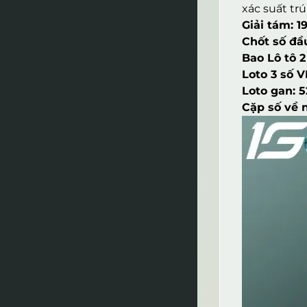
xác suất tr
Giải tám: 1
Chốt số đầu
Bao Lô tô 2 
Loto 3 số V
Loto gan: 52
Cặp số về n