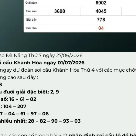
số Đà Nẵng Thứ 7 ngày 27/06/2026
i cầu Khánh Hòa ngày 01/07/2026
gay dự đoán soi cầu Khánh Hòa Thứ 4 với các mục chốt số đ
úng cao sau đây :
8
 đuôi giải đặc biệt: 2, 9
số: 16 – 61 – 82
: 104 – 207
7 – 04 – 61 – 97 – 06
hiều nhất: 28 – 82 – 90 – 93 – 03
ập, các con số trong bài viết
nhận định soi cầu lô đề h