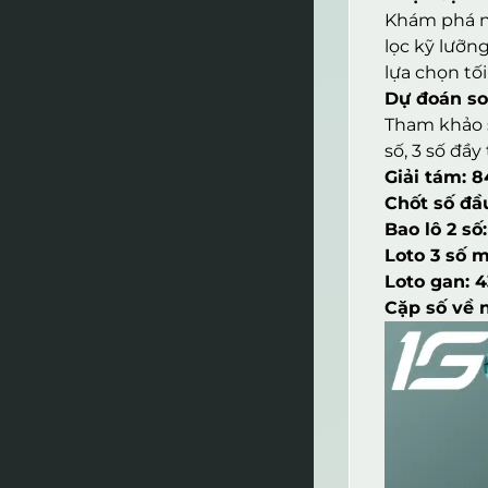
Khám phá ng
lọc kỹ lưỡn
lựa chọn tố
Dự đoán so
Tham khảo s
số, 3 số đầ
Giải tám: 8
Chốt số đầu
Bao lô 2 số
Loto 3 số m
Loto gan: 4
Cặp số về n