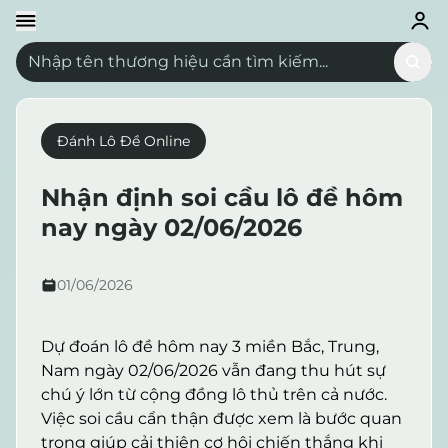
Đánh Lô Đề Online
Nhận định soi cầu lô đề hôm
nay ngày 02/06/2026
01/06/2026
Dự đoán lô đề hôm nay 3 miền Bắc, Trung,
Nam ngày 02/06/2026 vẫn đang thu hút sự
chú ý lớn từ cộng đồng lô thủ trên cả nước.
Việc soi cầu cẩn thận được xem là bước quan
trọng giúp cải thiện cơ hội chiến thắng khi