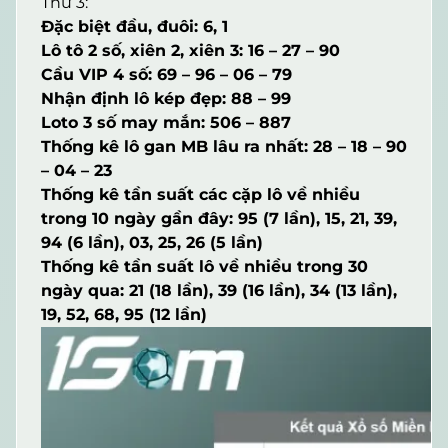
Thứ 3:
Đặc biệt đầu, đuôi: 6, 1
Lô tô 2 số, xiên 2, xiên 3: 16 – 27 – 90
Cầu VIP 4 số: 69 – 96 – 06 – 79
Nhận định lô kép đẹp: 88 – 99
Loto 3 số may mắn: 506 – 887
Thống kê lô gan MB lâu ra nhất: 28 – 18 – 90
– 04 – 23
Thống kê tần suất các cặp lô về nhiều
trong 10 ngày gần đây: 95 (7 lần), 15, 21, 39,
94 (6 lần), 03, 25, 26 (5 lần)
Thống kê tần suất lô về nhiều trong 30
ngày qua: 21 (18 lần), 39 (16 lần), 34 (13 lần),
19, 52, 68, 95 (12 lần)