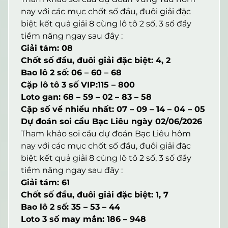
nay với các mục chốt số đầu, đuôi giải đặc
biệt kết quả giải 8 cùng lô tô 2 số, 3 số đầy
tiềm năng ngay sau đây :
Giải tám: 08
Chốt số đầu, đuôi giải đặc biệt: 4, 2
Bao lô 2 số: 06 – 60 – 68
Cặp lô tô 3 số VIP:115 – 800
Loto gan: 68 – 59 – 02 – 83 – 58
Cặp số về nhiều nhất: 07 – 09 – 14 – 04 – 05
Dự đoán soi cầu Bạc Liêu ngày 02/06/2026
Tham khảo soi cầu dự đoán Bạc Liêu hôm
nay với các mục chốt số đầu, đuôi giải đặc
biệt kết quả giải 8 cùng lô tô 2 số, 3 số đầy
tiềm năng ngay sau đây :
Giải tám: 61
Chốt số đầu, đuôi giải đặc biệt: 1, 7
Bao lô 2 số: 35 – 53 – 44
Loto 3 số may mắn: 186 – 948