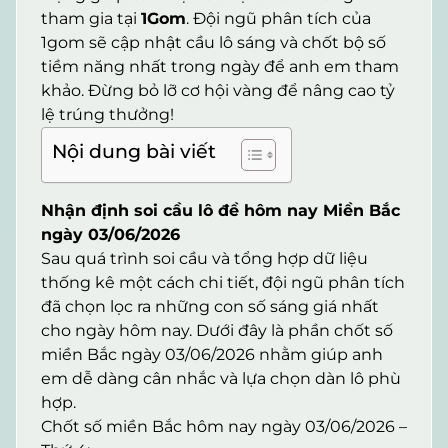
tham gia tại
1Gom
. Đội ngũ phân tích của
1gom sẽ cập nhật cầu lô sáng và chốt bộ số
tiềm năng nhất trong ngày để anh em tham
khảo. Đừng bỏ lỡ cơ hội vàng để nâng cao tỷ
lệ trúng thưởng!
Nội dung bài viết
Nhận định soi cầu lô đề hôm nay Miền Bắc
ngày 03/06/2026
Sau quá trình soi cầu và tổng hợp dữ liệu
thống kê một cách chi tiết, đội ngũ phân tích
đã chọn lọc ra những con số sáng giá nhất
cho ngày hôm nay. Dưới đây là phần chốt số
miền Bắc ngày 03/06/2026 nhằm giúp anh
em dễ dàng cân nhắc và lựa chọn dàn lô phù
hợp.
Chốt số miền Bắc hôm nay ngày 03/06/2026 –