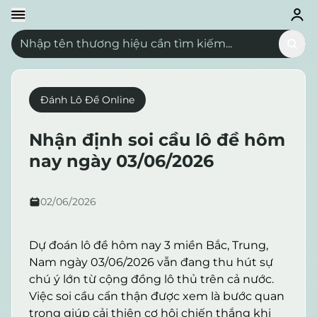
Đánh Lô Đề Online
Nhận định soi cầu lô đề hôm
nay ngày 03/06/2026
02/06/2026
Dự đoán lô đề hôm nay 3 miền Bắc, Trung,
Nam ngày 03/06/2026 vẫn đang thu hút sự
chú ý lớn từ cộng đồng lô thủ trên cả nước.
Việc soi cầu cẩn thận được xem là bước quan
trọng giúp cải thiện cơ hội chiến thắng khi