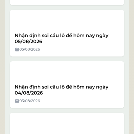
Nhận định soi cầu lô đề hôm nay ngày
05/08/2026
05/08/2026
Nhận định soi cầu lô đề hôm nay ngày
04/08/2026
03/08/2026