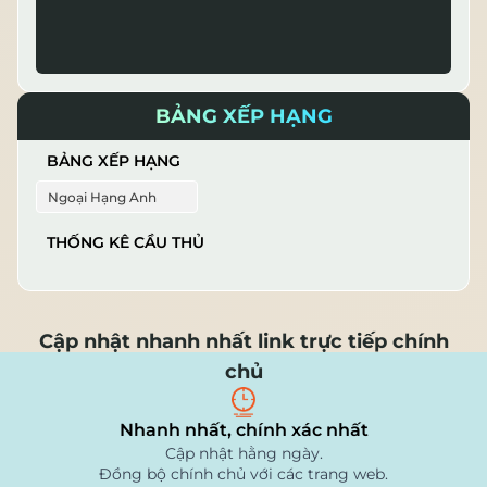
BẢNG XẾP HẠNG
BẢNG XẾP HẠNG
Ngoại Hạng Anh
THỐNG KÊ CẦU THỦ
Cập nhật nhanh nhất link trực tiếp chính
chủ
Nhanh nhất, chính xác nhất
Cập nhật hằng ngày.
Đồng bộ chính chủ với các trang web.