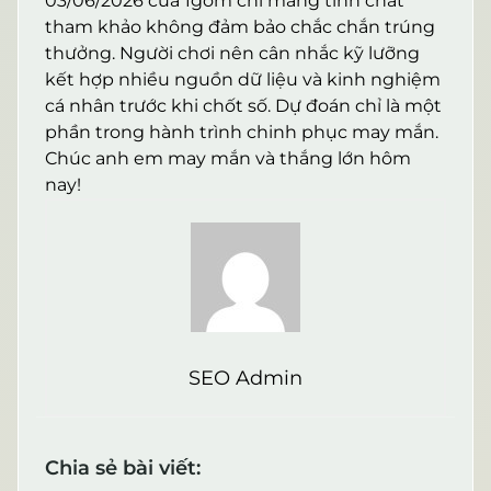
03/06/2026
của 1gom chỉ mang tính chất
tham khảo không đảm bảo chắc chắn trúng
thưởng. Người chơi nên cân nhắc kỹ lưỡng
kết hợp nhiều nguồn dữ liệu và kinh nghiệm
cá nhân trước khi chốt số. Dự đoán chỉ là một
phần trong hành trình chinh phục may mắn.
Chúc anh em may mắn và thắng lớn hôm
nay!
SEO Admin
Chia sẻ bài viết: