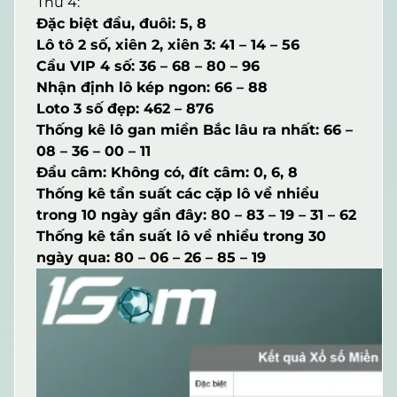
Thứ 4:
Đặc biệt đầu, đuôi: 5, 8
Lô tô 2 số, xiên 2, xiên 3: 41 – 14 – 56
Cầu VIP 4 số: 36 – 68 – 80 – 96
Nhận định lô kép ngon: 66 – 88
Loto 3 số đẹp: 462 – 876
Thống kê lô gan miền Bắc lâu ra nhất: 66 –
08 – 36 – 00 – 11
Đầu câm: Không có, đít câm: 0, 6, 8
Thống kê tần suất các cặp lô về nhiều
trong 10 ngày gần đây: 80 – 83 – 19 – 31 – 62
Thống kê tần suất lô về nhiều trong 30
ngày qua: 80 – 06 – 26 – 85 – 19