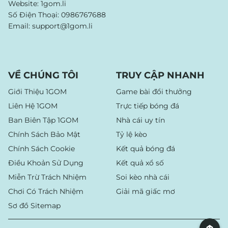
Website:
1gom.li
Số Điện Thoại: 0986767688
Email:
support@1gom.li
VỀ CHÚNG TÔI
TRUY CẬP NHANH
Giới Thiệu 1GOM
Game bài đổi thưởng
Liên Hệ 1GOM
Trực tiếp bóng đá
Ban Biên Tập 1GOM
Nhà cái uy tín
Chính Sách Bảo Mật
Tỷ lệ kèo
Chính Sách Cookie
Kết quả bóng đá
Điều Khoản Sử Dụng
Kết quả xổ số
Miễn Trừ Trách Nhiệm
Soi kèo nhà cái
Chơi Có Trách Nhiệm
Giải mã giấc mơ
Sơ đồ Sitemap
↑