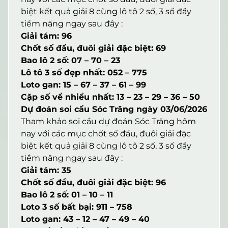
biệt kết quả giải 8 cùng lô tô 2 số, 3 số đầy
tiềm năng ngay sau đây :
Giải tám: 96
Chốt số đầu, đuôi giải đặc biệt: 69
Bao lô 2 số: 07 – 70 – 23
Lô tô 3 số đẹp nhất: 052 – 775
Loto gan: 15 – 67 – 37 – 61 – 99
Cặp số về nhiều nhất: 13 – 23 – 29 – 36 – 50
Dự đoán soi cầu Sóc Trăng ngày 03/06/2026
Tham khảo soi cầu dự đoán Sóc Trăng hôm
nay với các mục chốt số đầu, đuôi giải đặc
biệt kết quả giải 8 cùng lô tô 2 số, 3 số đầy
tiềm năng ngay sau đây :
Giải tám: 35
Chốt số đầu, đuôi giải đặc biệt: 96
Bao lô 2 số: 01 – 10 – 11
Loto 3 số bất bại: 911 – 758
Loto gan: 43 – 12 – 47 – 49 – 40