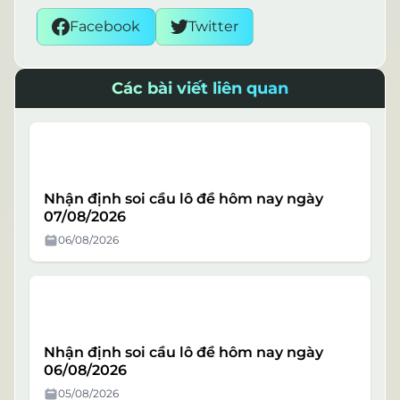
Facebook
Twitter
Các bài viết liên quan
Nhận định soi cầu lô đề hôm nay ngày
07/08/2026
06/08/2026
Nhận định soi cầu lô đề hôm nay ngày
06/08/2026
05/08/2026