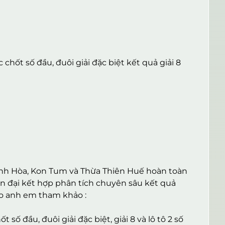
ốt số đầu, đuôi giải đặc biệt kết quả giải 8
ánh Hòa, Kon Tum và Thừa Thiên Huế hoàn toàn
ện đại kết hợp phân tích chuyên sâu kết quả
o anh em tham khảo :
 đầu, đuôi giải đặc biệt, giải 8 và lô tô 2 số