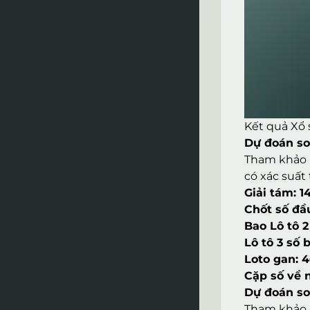
Kết quả Xổ
Dự đoán so
Tham khảo n
có xác suất
Giải tám: 1
Chốt số đầu
Bao Lô tô 2 
Lô tô 3 số b
Loto gan: 46
Cặp số về n
Dự đoán so
Tham khảo n