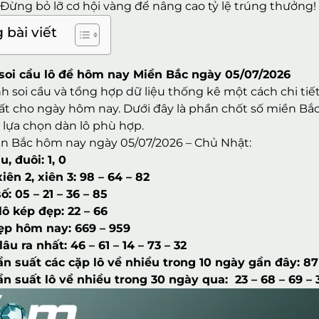
Đừng bỏ lỡ cơ hội vàng để nâng cao tỷ lệ trúng thưởng!
 bài viết
soi cầu lô đề hôm nay Miền Bắc ngày 05/07/2026
nh soi cầu và tổng hợp dữ liệu thống kê một cách chi tiế
ất cho ngày hôm nay. Dưới đây là phần chốt số miền B
 lựa chọn dàn lô phù hợp.
n Bắc hôm nay ngày 05/07/2026 – Chủ Nhật:
, đuôi: 1, 0
xiên 2, xiên 3: 98 – 64 – 82
ố: 05 – 21 – 36 – 85
ô kép đẹp: 22 – 66
đẹp hôm nay: 669 – 959
âu ra nhất: 46 – 61 – 14 – 73 – 32
n suất các cặp lô về nhiều trong 10 ngày gần đây: 87 –
n suất lô về nhiều trong 30 ngày qua: 23 – 68 – 69 – 