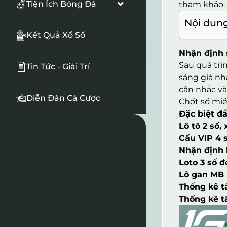
⌄
Tiện Ích Bóng Đá
tham khảo. 
Nội dung
Kết Quả Xổ Số
Nhận định 
Sau quá trì
Tin Tức - Giải Trí
sáng giá nh
cân nhắc và
Diễn Đàn Cá Cược
Chốt số miề
Đặc biệt đầu
Lô tô 2 số, 
Cầu VIP 4 s
Nhận định l
Loto 3 số 
Lô gan MB l
Thống kê tầ
Thống kê tầ