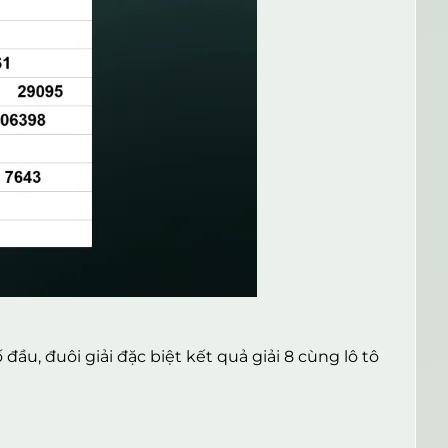
u, đuôi giải đặc biệt kết quả giải 8 cùng lô tô