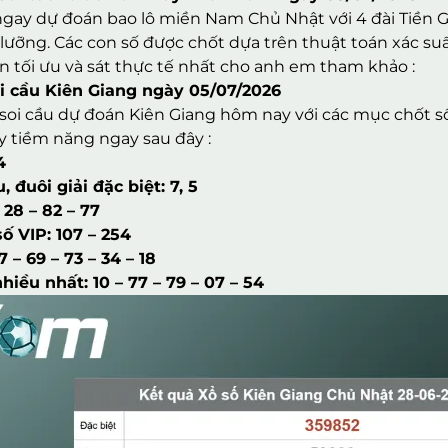
ay dự đoán bao lô miền Nam Chủ Nhật với 4 đài Tiền G
 lưỡng. Các con số được chốt dựa trên thuật toán xác s
n tối ưu và sát thực tế nhất cho anh em tham khảo :
i cầu Kiên Giang ngày 05/07/2026
oi cầu dự đoán Kiên Giang hôm nay với các mục chốt số đ
đầy tiềm năng ngay sau đây :
4
, đuôi giải đặc biệt: 7, 5
 28 – 82 – 77
số VIP: 107 – 254
 – 69 – 73 – 34 – 18
hiều nhất: 10 – 77 – 79 – 07 – 54