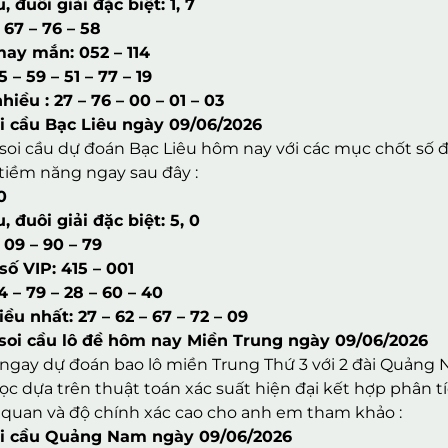
 đuôi giải đặc biệt: 1, 7
 67 – 76 – 58
may mắn: 052 – 114
 – 59 – 51 – 77 – 19
hiều : 27 – 76 – 00 – 01 – 03
i cầu Bạc Liêu ngày 09/06/2026
oi cầu dự đoán Bạc Liêu hôm nay với các mục chốt số đầu,
y tiềm năng ngay sau đây :
0
, đuôi giải đặc biệt: 5, 0
 09 – 90 – 79
số VIP: 415 – 001
4 – 79 – 28 – 60 – 40
iều nhất: 27 – 62 – 67 – 72 – 09
soi cầu lô đề hôm nay Miền Trung ngày 09/06/2026
gay dự đoán bao lô miền Trung Thứ 3 với 2 đài Quảng 
ọc dựa trên thuật toán xác suất hiện đại kết hợp phân
c quan và độ chính xác cao cho anh em tham khảo :
i cầu Quảng Nam ngày 09/06/2026