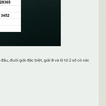
 đuôi giải đặc biệt, giải 8 và lô tô 2 số có xác