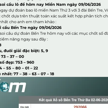
soi cầu lô đề hôm nay Miền Nam ngày 09/06/2026
ay dự đoán bao lô miền Nam Thứ 3 với 3 đài Bến Tre, Vũ
 chốt dựa trên thuật toán xác suất kết hợp phân tích c
 nhất cho anh em tham khảo :
i cầu Bến Tre ngày 09/06/2026
oi cầu dự đoán Bến Tre hôm nay với các mục chốt số đầu, 
y tiềm năng ngay sau đây :
8
, đuôi giải đặc biệt: 5, 9
 73 – 37 – 00
 số đẹp: 753 – 960
 – 55 – 80 – 01 – 22
nhất: 77 – 38 – 63 – 07 – 18​