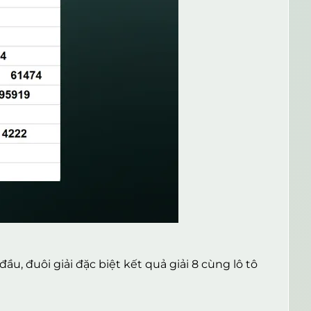
, đuôi giải đặc biệt kết quả giải 8 cùng lô tô