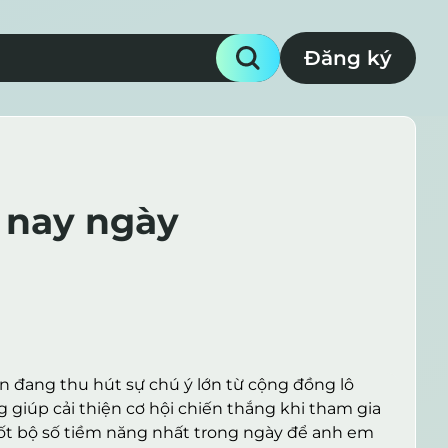
Đăng ký
 nay ngày
 đang thu hút sự chú ý lớn từ cộng đồng lô
g giúp cải thiện cơ hội chiến thắng khi tham gia
hốt bộ số tiềm năng nhất trong ngày để anh em