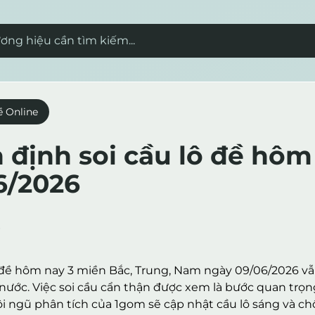
 Online
 định soi cầu lô đề hôm
6/2026
6
đề hôm nay 3 miền Bắc, Trung, Nam ngày 09/06/2026 vẫn
 nước. Việc soi cầu cẩn thận được xem là bước quan trọn
ội ngũ phân tích của 1gom sẽ cập nhật cầu lô sáng và c