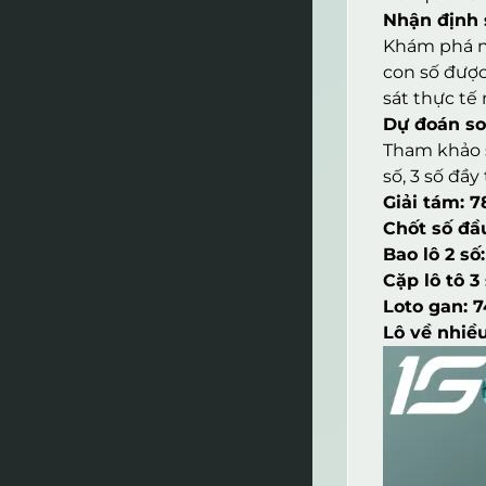
Nhận định 
Khám phá ng
con số được
sát thực tế
Dự đoán so
Tham khảo s
số, 3 số đầ
Giải tám: 7
Chốt số đầu
Bao lô 2 số:
Cặp lô tô 3
Loto gan: 74
Lô về nhiều 