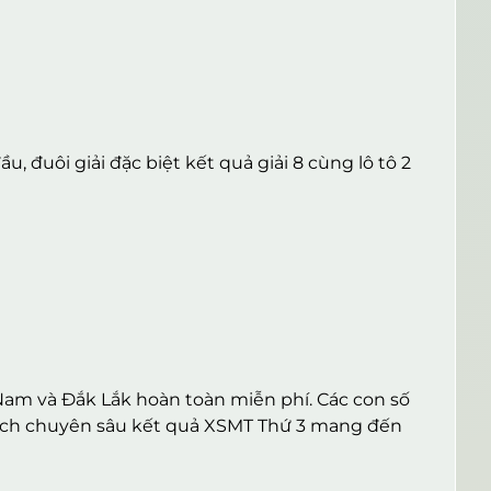
 đuôi giải đặc biệt kết quả giải 8 cùng lô tô 2
Nam và Đắk Lắk hoàn toàn miễn phí. Các con số
 tích chuyên sâu kết quả XSMT Thứ 3 mang đến