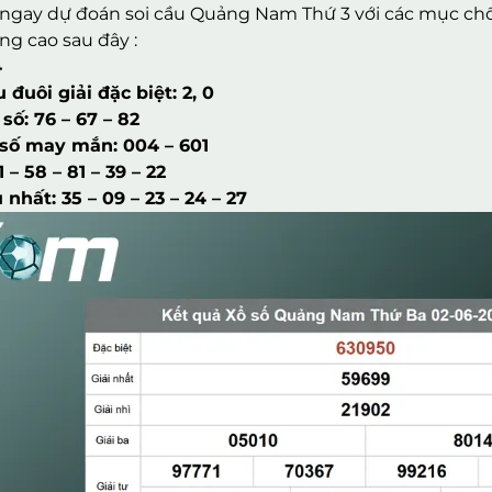
gay dự đoán soi cầu Quảng Nam Thứ 3 với các mục chốt số 
úng cao sau đây :
4
 đuôi giải đặc biệt: 2, 0
 số: 76 – 67 – 82
 số may mắn: 004 – 601
 – 58 – 81 – 39 – 22
 nhất: 35 – 09 – 23 – 24 – 27