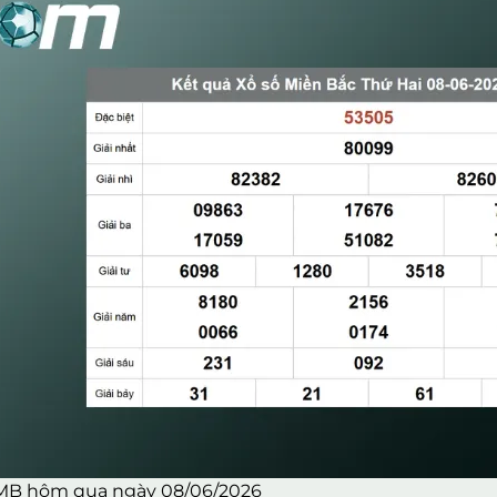
MB hôm qua ngày 08/06/2026