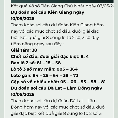
Kết quả Xổ số Tiền Giang Chủ Nhật ngày 03/05/20
Dự đoán soi cầu Kiên Giang ngày
10/05/2026
Tham khảo soi cầu dự đoán Kiên Giang hôm
nay với các mục chốt số đầu, đuôi giải đặc
biệt kết quả giải 8 cùng lô tô 2 số, 3 số đầy
tiềm năng ngay sau đây :
Giải tám: 38
Chốt số đầu, đuôi giải đặc biệt: 8, 4
Bao lô 2 số: 81 – 18 – 58
Lô tô 3 số may mắn: 005 – 364
Loto gan: 84 – 25 – 64 – 38 – 73
Cặp số về nhiều nhất: 05 – 06 – 55 – 58 – 81
Dự đoán soi cầu Đà Lạt – Lâm Đồng ngày
10/05/2026
Tham khảo soi cầu dự đoán Đà Lạt – Lâm
Đồng hôm nay với các mục chốt số đầu, đuôi
giải đặc biệt kết quả giải 8 cùng lô tô 2 số, 3