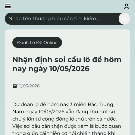
Đánh Lô Đề Online
Nhận định soi cầu lô đề hôm
nay ngày 10/05/2026
10/05/2026
Dự đoán lô đề hôm nay 3 miền Bắc, Trung,
Nam ngày 10/05/2026 vẫn đang thu hút sự
chú ý lớn từ cộng đồng lô thủ trên cả nước.
Việc soi cầu cẩn thận được xem là bước quan
trọng giúp cải thiện cơ hội chiến thắng khi