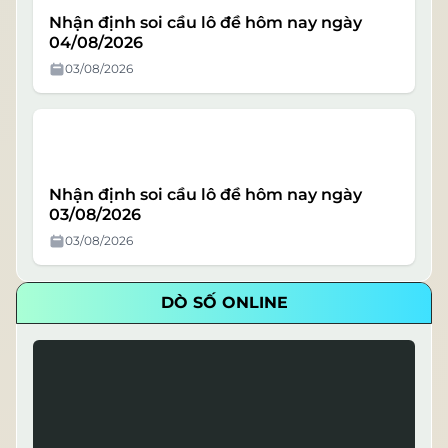
Nhận định soi cầu lô đề hôm nay ngày
04/08/2026
03/08/2026
Nhận định soi cầu lô đề hôm nay ngày
03/08/2026
03/08/2026
DÒ SỐ ONLINE