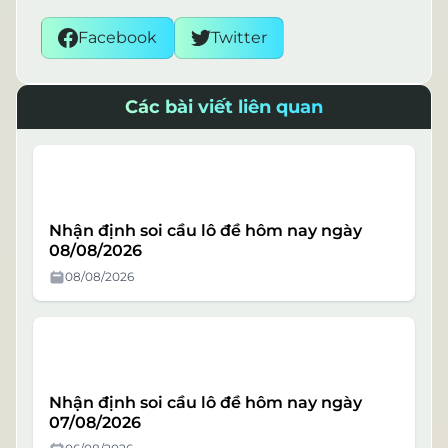
Facebook
Twitter
Các bài viết liên quan
Nhận định soi cầu lô đề hôm nay ngày
08/08/2026
08/08/2026
Nhận định soi cầu lô đề hôm nay ngày
07/08/2026