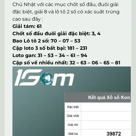
Chủ Nhật với các mục chốt số đầu, đuôi giải
đặc biệt, giải 8 và lô tô 2 số có xác suất trúng
cao sau đây :
Giải tám: 61
Chốt số đầu đuôi giải đặc biệt: 3, 4
Bao Lô tô 2 số: 70 – 07 – 53
Cặp loto 3 số bất bại: 181 – 231
Loto gan: 31 – 53 – 34 – 61 – 94
Cặp số về nhiều nhất: 32 – 63 – 06 – 65 – 81