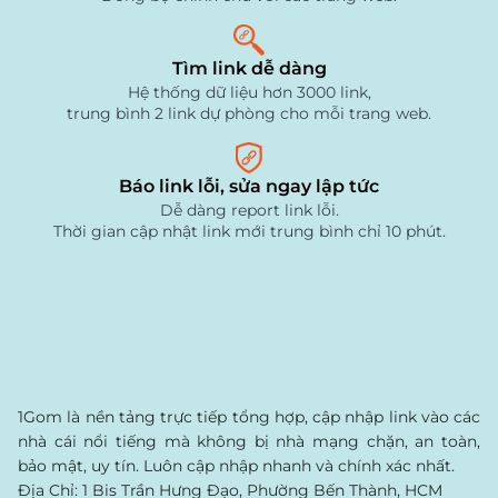
Tìm link dễ dàng
Hệ thống dữ liệu hơn 3000 link,
trung bình 2 link dự phòng cho mỗi trang web.
Báo link lỗi, sửa ngay lập tức
Dễ dàng report link lỗi.
Thời gian cập nhật link mới trung bình chỉ 10 phút.
1Gom là nền tảng trực tiếp tổng hợp, cập nhập link vào các
nhà cái nổi tiếng mà không bị nhà mạng chặn, an toàn,
bảo mật, uy tín. Luôn cập nhập nhanh và chính xác nhất.
Địa Chỉ: 1 Bis Trần Hưng Đạo, Phường Bến Thành, HCM