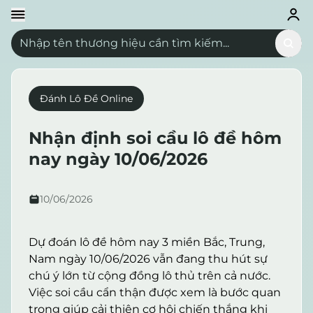
Đánh Lô Đề Online
Nhận định soi cầu lô đề hôm
nay ngày 10/06/2026
10/06/2026
Dự đoán lô đề hôm nay 3 miền Bắc, Trung,
Nam ngày 10/06/2026 vẫn đang thu hút sự
chú ý lớn từ cộng đồng lô thủ trên cả nước.
Việc soi cầu cẩn thận được xem là bước quan
trọng giúp cải thiện cơ hội chiến thắng khi