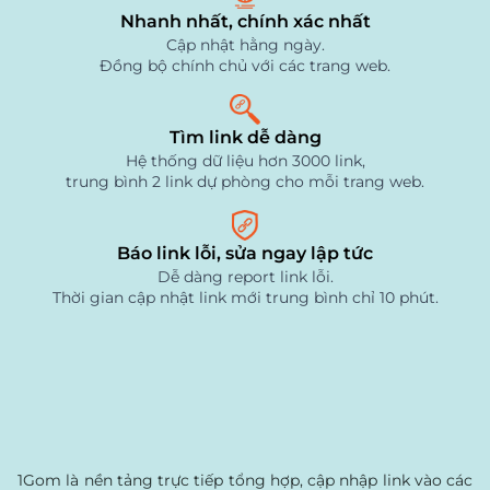
Nhanh nhất, chính xác nhất
Cập nhật hằng ngày.
Đồng bộ chính chủ với các trang web.
Tìm link dễ dàng
Hệ thống dữ liệu hơn 3000 link,
trung bình 2 link dự phòng cho mỗi trang web.
Báo link lỗi, sửa ngay lập tức
Dễ dàng report link lỗi.
Thời gian cập nhật link mới trung bình chỉ 10 phút.
1Gom là nền tảng trực tiếp tổng hợp, cập nhập link vào các