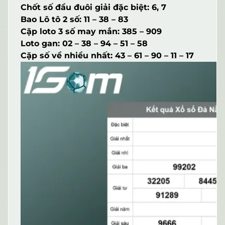
Chốt số đầu đuôi giải đặc biệt: 6, 7
Bao Lô tô 2 số: 11 – 38 – 83
Cặp loto 3 số may mắn: 385 – 909
Loto gan: 02 – 38 – 94 – 51 – 58
Cặp số về nhiều nhất: 43 – 61 – 90 – 11 – 17