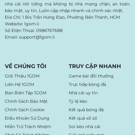
nhà cái nổi tiếng mà không bị nhà mạng chặn, an toàn,
bảo mật, uy tín. Luôn cập nhập nhanh và chính xác nhất.
Địa Chỉ: 1 Bis Trần Hưng Đạo, Phường Bến Thành, HCM
Website:
1gom.li
Số Điện Thoại: 0986767688
Email:
support@1gom.li
VỀ CHÚNG TÔI
TRUY CẬP NHANH
Giới Thiệu 1GOM
Game bài đổi thưởng
Liên Hệ 1GOM
Trực tiếp bóng đá
Ban Biên Tập 1GOM
Nhà cái uy tín
Chính Sách Bảo Mật
Tỷ lệ kèo
Chính Sách Cookie
Kết quả bóng đá
Điều Khoản Sử Dụng
Kết quả xổ số
Miễn Trừ Trách Nhiệm
Soi kèo nhà cái
Chơi Có Trách Nhiệm
Giải mã giấc mơ