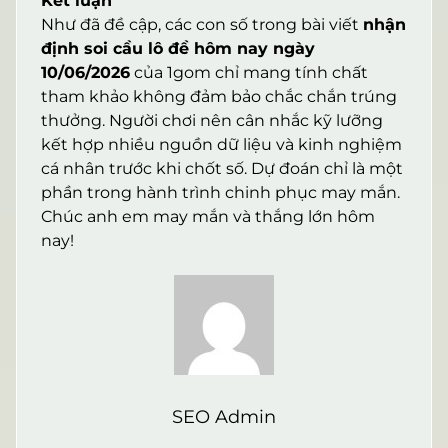
Kết luận
Như đã đề cập, các con số trong bài viết
nhận
định soi cầu lô đề hôm nay ngày
10/06/2026
của 1gom chỉ mang tính chất
tham khảo không đảm bảo chắc chắn trúng
thưởng. Người chơi nên cân nhắc kỹ lưỡng
kết hợp nhiều nguồn dữ liệu và kinh nghiệm
cá nhân trước khi chốt số. Dự đoán chỉ là một
phần trong hành trình chinh phục may mắn.
Chúc anh em may mắn và thắng lớn hôm
nay!
SEO Admin