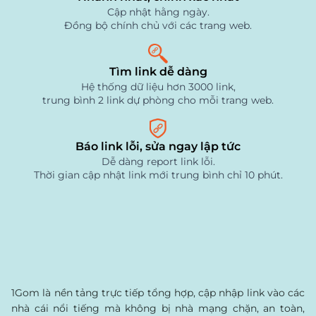
Cập nhật hằng ngày.
Đồng bộ chính chủ với các trang web.
Tìm link dễ dàng
Hệ thống dữ liệu hơn 3000 link,
trung bình 2 link dự phòng cho mỗi trang web.
Báo link lỗi, sửa ngay lập tức
Dễ dàng report link lỗi.
Thời gian cập nhật link mới trung bình chỉ 10 phút.
1Gom là nền tảng trực tiếp tổng hợp, cập nhập link vào các
nhà cái nổi tiếng mà không bị nhà mạng chặn, an toàn,