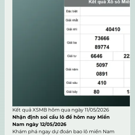
Kết quả XSMB hôm qua ngày 11/05/2026
Nhận định soi cầu lô đề hôm nay Miền
Nam ngày 12/05/2026
Khám phá ngay dự đoán bao lô miền Nam