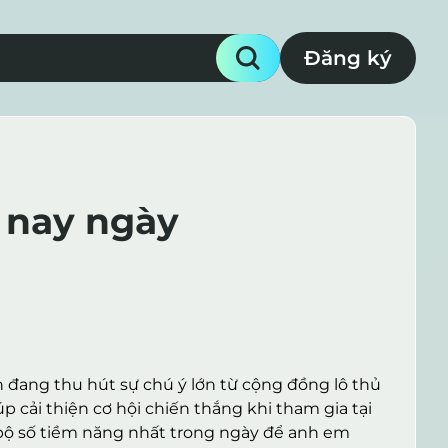
Đăng ký
 nay ngày
 đang thu hút sự chú ý lớn từ cộng đồng lô thủ
p cải thiện cơ hội chiến thắng khi tham gia tại
t bộ số tiềm năng nhất trong ngày để anh em