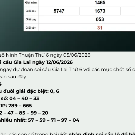
số Ninh Thuận Thứ 6 ngày 05/06/2026
 cầu Gia Lai ngày 12/06/2026
ay dự đoán soi cầu Gia Lai Thứ 6 với các mục chốt số đầu,
cao sau đây :
4
 đuôi giải đặc biệt: 0, 6
 số: 04 – 40 – 33
VIP: 289 – 665
2 – 47 – 85 – 99 – 20
hiều nhất: 57 – 59 – 71 – 97 – 04
ập, các con số trong bài viết
nhận định soi cầu lô đề h