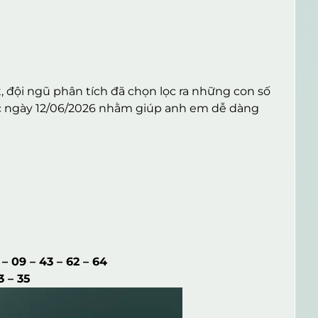
t, đội ngũ phân tích đã chọn lọc ra những con số
ắc ngày 12/06/2026 nhằm giúp anh em dễ dàng
– 09 – 43 – 62 – 64
3 – 35