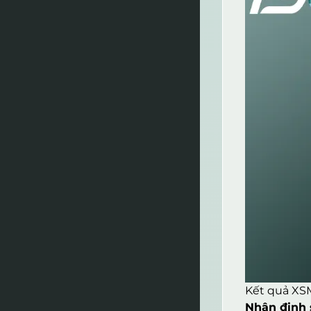
Kết quả XS
Nhận định 