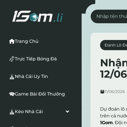
Trang Chủ
Đánh Lô Đề
Trực Tiếp Bóng Đá
Nhận
12/0
Nhà Cái Uy Tín
11/06/2026
Game Bài Đổi Thưởng
⌄
Dự đoán lô 
Kèo Nhà Cái
trên cả nướ
1Gom
. Đội 