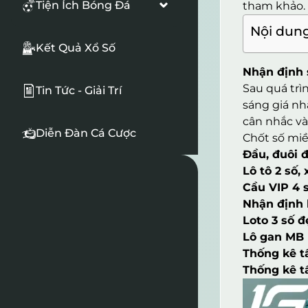
⌄
Tiện Ích Bóng Đá
tham khảo. 
Nội dung
Kết Quả Xổ Số
Nhận định 
Sau quá trì
Tin Tức - Giải Trí
sáng giá nh
cân nhắc và
Diễn Đàn Cá Cược
Chốt số miề
Đầu, đuôi đ
Lô tô 2 số, 
Cầu VIP 4 số
Nhận định l
Loto 3 số đ
Lô gan MB l
Thống kê tầ
Thống kê tầ