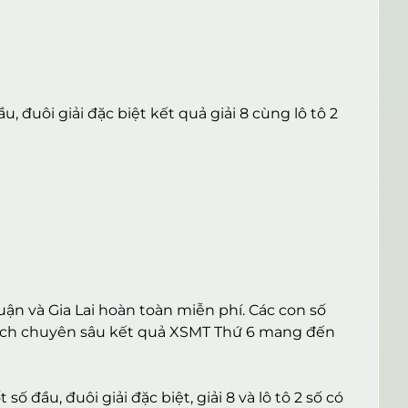
 đuôi giải đặc biệt kết quả giải 8 cùng lô tô 2
ận và Gia Lai hoàn toàn miễn phí. Các con số
 tích chuyên sâu kết quả XSMT Thứ 6 mang đến
đầu, đuôi giải đặc biệt, giải 8 và lô tô 2 số có