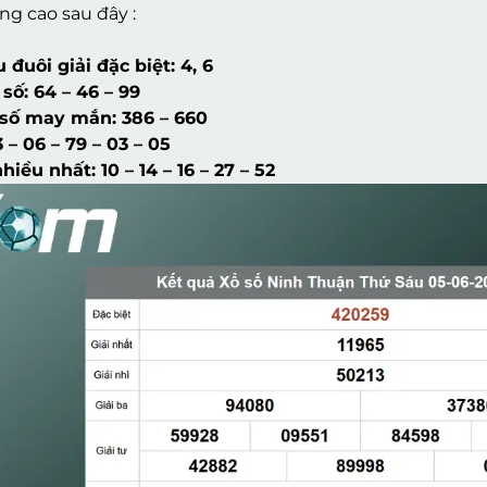
úng cao sau đây :
1
 đuôi giải đặc biệt: 4, 6
 số: 64 – 46 – 99
3 số may mắn: 386 – 660
 – 06 – 79 – 03 – 05
iều nhất: 10 – 14 – 16 – 27 – 52