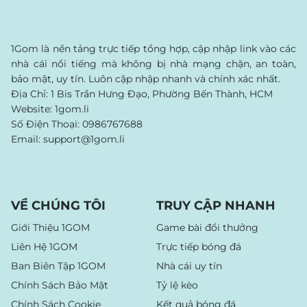
1Gom là nền tảng trực tiếp tổng hợp, cập nhập link vào các
nhà cái nổi tiếng mà không bị nhà mạng chặn, an toàn,
bảo mật, uy tín. Luôn cập nhập nhanh và chính xác nhất.
Địa Chỉ: 1 Bis Trần Hưng Đạo, Phường Bến Thành, HCM
Website:
1gom.li
Số Điện Thoại: 0986767688
Email:
support@1gom.li
VỀ CHÚNG TÔI
TRUY CẬP NHANH
Giới Thiệu 1GOM
Game bài đổi thưởng
Liên Hệ 1GOM
Trực tiếp bóng đá
Ban Biên Tập 1GOM
Nhà cái uy tín
Chính Sách Bảo Mật
Tỷ lệ kèo
Chính Sách Cookie
Kết quả bóng đá