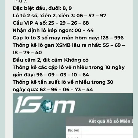
Thứ 7:
Đặc biệt đầu, đuôi: 8, 9
Lô tô 2 số, xiên 2, xiên 3: 06 – 57 – 97
Cầu VIP 4 số: 25 – 29 – 26 – 68
Nhận định lô kép ngon: 00 – 44
Cặp lô tô 3 số may mắn hôm nay: 128 – 996
Thống kê lô gan XSMB lâu ra nhất: 55 – 69 –
18 – 79 – 40
Đầu câm 2, đít câm Không có
Thống kê các cặp lô về nhiều trong 10 ngày
gần đây: 96 – 09 – 03 – 10 – 64
Thống kê tần suất lô về nhiều trong 30
ngày qua: 62 – 96 – 06 – 73 – 44