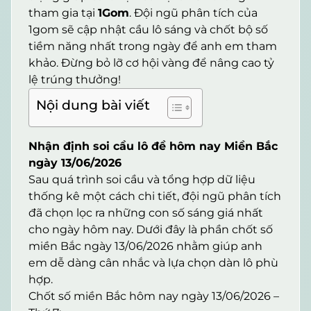
tham gia tại
1Gom
. Đội ngũ phân tích của
1gom sẽ cập nhật cầu lô sáng và chốt bộ số
tiềm năng nhất trong ngày để anh em tham
khảo. Đừng bỏ lỡ cơ hội vàng để nâng cao tỷ
lệ trúng thưởng!
Nội dung bài viết
Nhận định soi cầu lô đề hôm nay Miền Bắc
ngày 13/06/2026
Sau quá trình soi cầu và tổng hợp dữ liệu
thống kê một cách chi tiết, đội ngũ phân tích
đã chọn lọc ra những con số sáng giá nhất
cho ngày hôm nay. Dưới đây là phần chốt số
miền Bắc ngày 13/06/2026 nhằm giúp anh
em dễ dàng cân nhắc và lựa chọn dàn lô phù
hợp.
Chốt số miền Bắc hôm nay ngày 13/06/2026 –