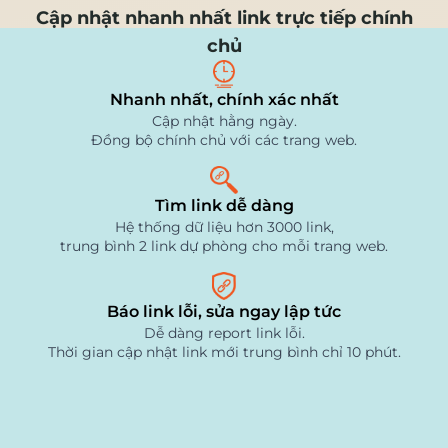
Cập nhật nhanh nhất link trực tiếp chính
chủ
Nhanh nhất, chính xác nhất
Cập nhật hằng ngày.
Đồng bộ chính chủ với các trang web.
Tìm link dễ dàng
Hệ thống dữ liệu hơn 3000 link,
trung bình 2 link dự phòng cho mỗi trang web.
Báo link lỗi, sửa ngay lập tức
Dễ dàng report link lỗi.
Thời gian cập nhật link mới trung bình chỉ 10 phút.