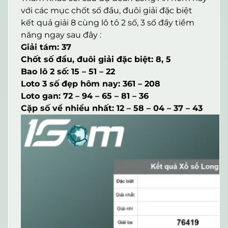
với các mục chốt số đầu, đuôi giải đặc biệt
kết quả giải 8 cùng lô tô 2 số, 3 số đầy tiềm
năng ngay sau đây :
Giải tám: 37
Chốt số đầu, đuôi giải đặc biệt: 8, 5
Bao lô 2 số: 15 – 51 – 22
Loto 3 số đẹp hôm nay: 361 – 208
Loto gan: 72 – 94 – 65 – 81 – 36
Cặp số về nhiều nhất: 12 – 58 – 04 – 37 – 43