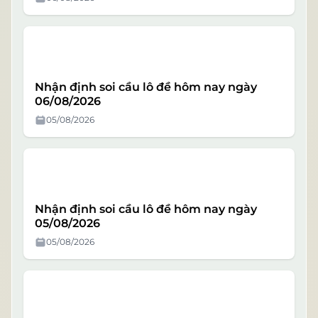
Nhận định soi cầu lô đề hôm nay ngày
06/08/2026
05/08/2026
Nhận định soi cầu lô đề hôm nay ngày
05/08/2026
05/08/2026