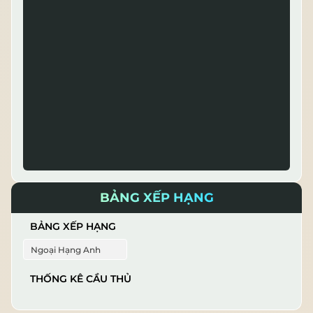
BẢNG XẾP HẠNG
BẢNG XẾP HẠNG
Ngoại Hạng Anh
THỐNG KÊ CẦU THỦ