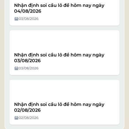
Nhận định soi cầu lô đề hôm nay ngày
04/08/2026
03/08/2026
Nhận định soi cầu lô đề hôm nay ngày
03/08/2026
03/08/2026
Nhận định soi cầu lô đề hôm nay ngày
02/08/2026
02/08/2026