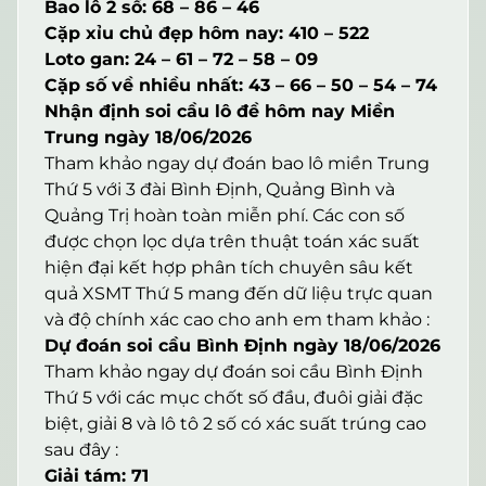
Bao lô 2 số: 68 – 86 – 46
Cặp xỉu chủ đẹp hôm nay: 410 – 522
Loto gan: 24 – 61 – 72 – 58 – 09
Cặp số về nhiều nhất: 43 – 66 – 50 – 54 – 74
Nhận định soi cầu lô đề hôm nay Miền
Trung ngày 18/06/2026
Tham khảo ngay dự đoán bao lô miền Trung
Thứ 5 với 3 đài Bình Định, Quảng Bình và
Quảng Trị hoàn toàn miễn phí. Các con số
được chọn lọc dựa trên thuật toán xác suất
hiện đại kết hợp phân tích chuyên sâu kết
quả XSMT Thứ 5 mang đến dữ liệu trực quan
và độ chính xác cao cho anh em tham khảo :
Dự đoán soi cầu Bình Định ngày 18/06/2026
Tham khảo ngay dự đoán soi cầu Bình Định
Thứ 5 với các mục chốt số đầu, đuôi giải đặc
biệt, giải 8 và lô tô 2 số có xác suất trúng cao
sau đây :
Giải tám: 71