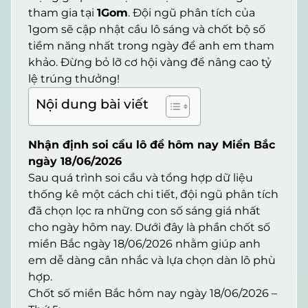
tham gia tại
1Gom
. Đội ngũ phân tích của
1gom sẽ cập nhật cầu lô sáng và chốt bộ số
tiềm năng nhất trong ngày để anh em tham
khảo. Đừng bỏ lỡ cơ hội vàng để nâng cao tỷ
lệ trúng thưởng!
Nội dung bài viết
Nhận định soi cầu lô đề hôm nay Miền Bắc
ngày 18/06/2026
Sau quá trình soi cầu và tổng hợp dữ liệu
thống kê một cách chi tiết, đội ngũ phân tích
đã chọn lọc ra những con số sáng giá nhất
cho ngày hôm nay. Dưới đây là phần chốt số
miền Bắc ngày 18/06/2026 nhằm giúp anh
em dễ dàng cân nhắc và lựa chọn dàn lô phù
hợp.
Chốt số miền Bắc hôm nay ngày 18/06/2026 –