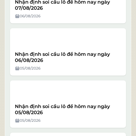
Nhận định soi cầu lô đề hôm nay ngày
07/08/2026
06/08/2026
Nhận định soi cầu lô đề hôm nay ngày
06/08/2026
05/08/2026
Nhận định soi cầu lô đề hôm nay ngày
05/08/2026
05/08/2026