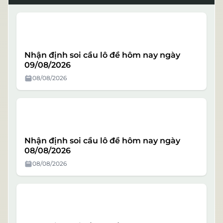
Nhận định soi cầu lô đề hôm nay ngày
09/08/2026
08/08/2026
Nhận định soi cầu lô đề hôm nay ngày
08/08/2026
08/08/2026