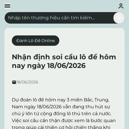
Đánh Lô Đề Online
Nhận định soi cầu lô đề hôm
nay ngày 18/06/2026
18/06/2026
Dự đoán lô đề hôm nay 3 miền Bắc, Trung,
Nam ngày 18/06/2026 vẫn đang thu hút sự
chú ý lớn từ cộng đồng lô thủ trên cả nước.
Việc soi cầu cẩn thận được xem là bước quan
trọng giúp cải thiện cơ hội chiến thắng khi