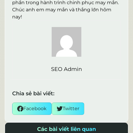
phần trong hành trình chinh phục may mắn.
Chúc anh em may mắn và thắng lớn hôm
nay!
SEO Admin
Chia sẻ bài viết:
Facebook
Twitter
Các bài viết liên quan