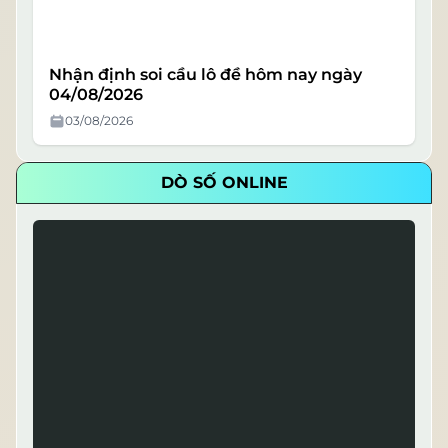
Nhận định soi cầu lô đề hôm nay ngày
04/08/2026
03/08/2026
DÒ SỐ ONLINE