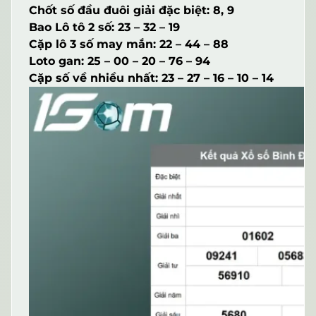
Chốt số đầu đuôi giải đặc biệt: 8, 9
Bao Lô tô 2 số: 23 – 32 – 19
Cặp lô 3 số may mắn: 22 – 44 – 88
Loto gan: 25 – 00 – 20 – 76 – 94
Cặp số về nhiều nhất: 23 – 27 – 16 – 10 – 14