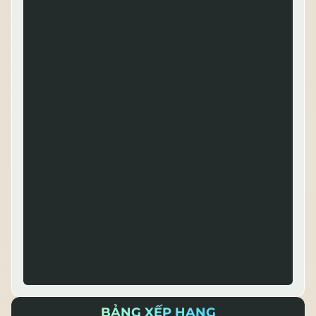
BẢNG XẾP HẠNG