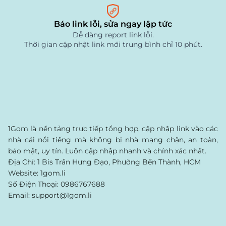
Báo link lỗi, sửa ngay lập tức
Dễ dàng report link lỗi.
Thời gian cập nhật link mới trung bình chỉ 10 phút.
1Gom là nền tảng trực tiếp tổng hợp, cập nhập link vào các
nhà cái nổi tiếng mà không bị nhà mạng chặn, an toàn,
bảo mật, uy tín. Luôn cập nhập nhanh và chính xác nhất.
Địa Chỉ: 1 Bis Trần Hưng Đạo, Phường Bến Thành, HCM
Website:
1gom.li
Số Điện Thoại: 0986767688
Email:
support@1gom.li