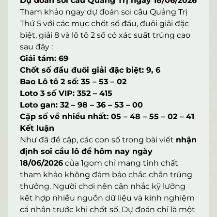
Dự đoán soi cầu Quảng Trị ngày 18/06/2026
Tham khảo ngay dự đoán soi cầu Quảng Trị
Thứ 5 với các mục chốt số đầu, đuôi giải đặc
biệt, giải 8 và lô tô 2 số có xác suất trúng cao
sau đây :
Giải tám: 69
Chốt số đầu đuôi giải đặc biệt: 9, 6
Bao Lô tô 2 số: 35 – 53 – 02
Loto 3 số VIP: 352 – 415
Loto gan: 32 – 98 – 36 – 53 – 00
Cặp số về nhiều nhất: 05 – 48 – 55 – 02 – 41
Kết luận
Như đã đề cập, các con số trong bài viết
nhận
định soi cầu lô đề hôm nay ngày
18/06/2026
của 1gom chỉ mang tính chất
tham khảo không đảm bảo chắc chắn trúng
thưởng. Người chơi nên cân nhắc kỹ lưỡng
kết hợp nhiều nguồn dữ liệu và kinh nghiệm
cá nhân trước khi chốt số. Dự đoán chỉ là một