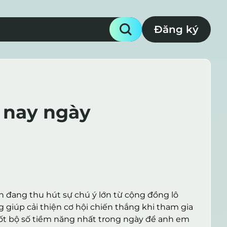
Đăng ký
 nay ngày
 đang thu hút sự chú ý lớn từ cộng đồng lô
g giúp cải thiện cơ hội chiến thắng khi tham gia
hốt bộ số tiềm năng nhất trong ngày để anh em