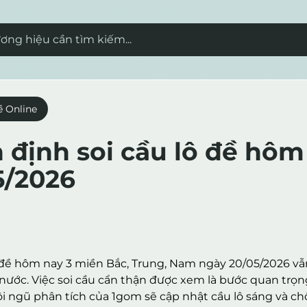
 Online
 định soi cầu lô đề hôm
5/2026
đề hôm nay 3 miền Bắc, Trung, Nam ngày 20/05/2026 vẫn
 nước. Việc soi cầu cẩn thận được xem là bước quan trọn
ội ngũ phân tích của 1gom sẽ cập nhật cầu lô sáng và c