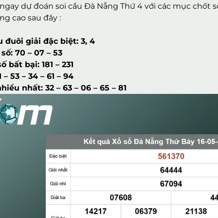
gay dự đoán soi cầu Đà Nẵng Thứ 4 với các mục chốt số đầu
úng cao sau đây :
1
 đuôi giải đặc biệt: 3, 4
 số: 70 – 07 – 53
ố bất bại: 181 – 231
 – 53 – 34 – 61 – 94
hiều nhất: 32 – 63 – 06 – 65 – 81