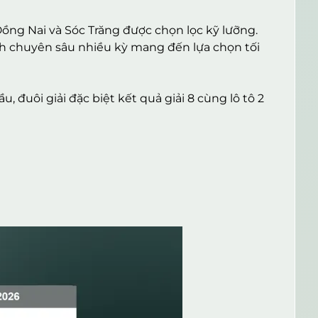
ồng Nai và Sóc Trăng được chọn lọc kỹ lưỡng.
ch chuyên sâu nhiều kỳ mang đến lựa chọn tối
đuôi giải đặc biệt kết quả giải 8 cùng lô tô 2