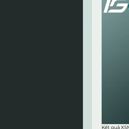
Kết quả XS