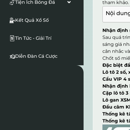
⌄
Tiện Ích Bóng Đá
tham khảo. 
Nội dung
Kết Quả Xổ Số
Nhận định 
Sau quá trì
Tin Tức - Giải Trí
sáng giá nh
cân nhắc và
Diễn Đàn Cá Cược
Chốt số miề
Đặc biệt đầ
Lô tô 2 số, 
Cầu VIP 4 s
Nhận định l
Cặp lô tô 3
Lô gan XSMB
Đầu câm Kh
Thống kê tầ
Thống kê tần