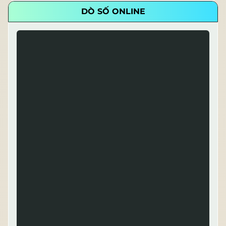
DÒ SỐ ONLINE