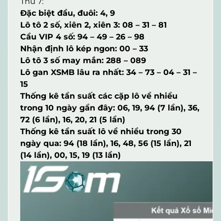
Thứ 7:
Đặc biệt đầu, đuôi: 4, 9
Lô tô 2 số, xiên 2, xiên 3: 08 – 31 – 81
Cầu VIP 4 số: 94 – 49 – 26 – 98
Nhận định lô kép ngon: 00 – 33
Lô tô 3 số may mắn: 288 – 089
Lô gan XSMB lâu ra nhất: 34 – 73 – 04 – 31 –
15
Thống kê tần suất các cặp lô về nhiều
trong 10 ngày gần đây: 06, 19, 94 (7 lần), 36,
72 (6 lần), 16, 20, 21 (5 lần)
Thống kê tần suất lô về nhiều trong 30
ngày qua: 94 (18 lần), 16, 48, 56 (15 lần), 21
(14 lần), 00, 15, 19 (13 lần)