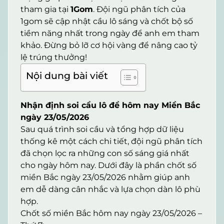
tham gia tại
1Gom
. Đội ngũ phân tích của
1gom sẽ cập nhật cầu lô sáng và chốt bộ số
tiềm năng nhất trong ngày để anh em tham
khảo. Đừng bỏ lỡ cơ hội vàng để nâng cao tỷ
lệ trúng thưởng!
Nội dung bài viết
Nhận định soi cầu lô đề hôm nay Miền Bắc
ngày 23/05/2026
Sau quá trình soi cầu và tổng hợp dữ liệu
thống kê một cách chi tiết, đội ngũ phân tích
đã chọn lọc ra những con số sáng giá nhất
cho ngày hôm nay. Dưới đây là phần chốt số
miền Bắc ngày 23/05/2026 nhằm giúp anh
em dễ dàng cân nhắc và lựa chọn dàn lô phù
hợp.
Chốt số miền Bắc hôm nay ngày 23/05/2026 –