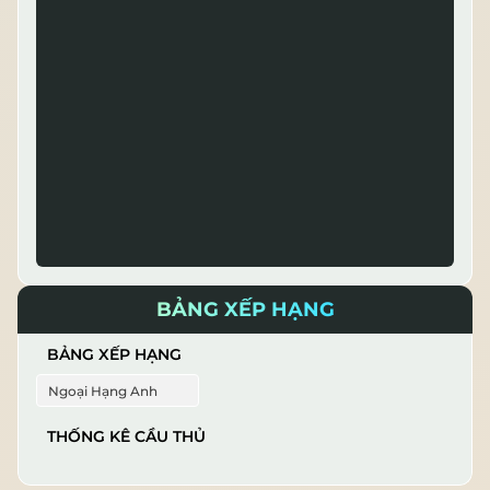
BẢNG XẾP HẠNG
BẢNG XẾP HẠNG
Ngoại Hạng Anh
THỐNG KÊ CẦU THỦ