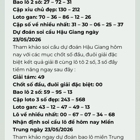
Bao lô 2 số: 27 – 72 – 31
Cặp xỉu chủ đẹp: 130 – 212
Loto gan: 70 – 36 – 86 – 12 – 26
Cặp số về nhiều nhất: 31 – 30 – 06 – 25 – 37
Dự đoán soi cầu Hậu Giang ngày
23/05/2026
Tham khảo soi cầu dự đoán Hậu Giang hôm
nay với các mục chốt số đầu, đuôi giải đặc
biệt kết quả giải 8 cùng lô tô 2 số, 3 số đầy
tiềm năng ngay sau đây :
Giải tám: 49
Chốt số đầu, đuôi giải đặc biệt: 00
Bao lô 2 số: 59 – 95 – 13
Cặp loto 3 số đẹp: 243 – 568
Loto gan: 43 – 12 – 47 – 49 – 13
Lô về nhiều nhất: 00 – 67 – 07 – 34 – 68
Nhận định soi cầu lô đề hôm nay Miền
Trung ngày 23/05/2026
Tham khảo ngay dự đoán bao lô miền Trung