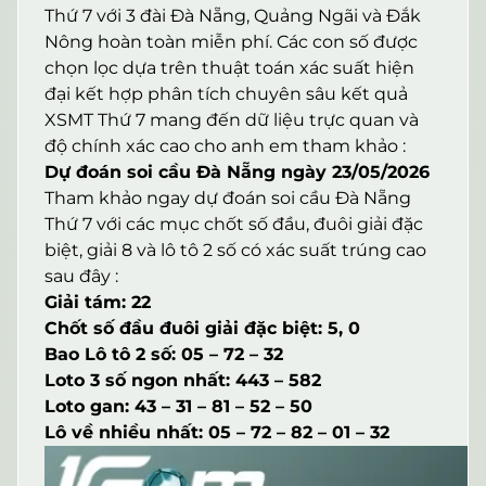
Thứ 7 với 3 đài Đà Nẵng, Quảng Ngãi và Đắk
Nông hoàn toàn miễn phí. Các con số được
chọn lọc dựa trên thuật toán xác suất hiện
đại kết hợp phân tích chuyên sâu kết quả
XSMT Thứ 7 mang đến dữ liệu trực quan và
độ chính xác cao cho anh em tham khảo :
Dự đoán soi cầu Đà Nẵng ngày 23/05/2026
Tham khảo ngay dự đoán soi cầu Đà Nẵng
Thứ 7 với các mục chốt số đầu, đuôi giải đặc
biệt, giải 8 và lô tô 2 số có xác suất trúng cao
sau đây :
Giải tám: 22
Chốt số đầu đuôi giải đặc biệt: 5, 0
Bao Lô tô 2 số: 05 – 72 – 32
Loto 3 số ngon nhất: 443 – 582
Loto gan: 43 – 31 – 81 – 52 – 50
Lô về nhiều nhất: 05 – 72 – 82 – 01 – 32