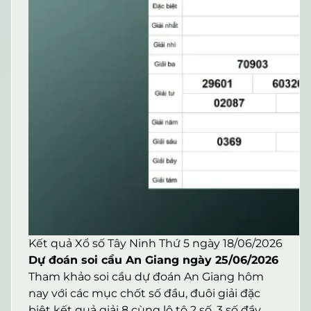
Kết quả Xổ số Tây Ninh Thứ 5 ngày 18/06/2026
Dự đoán soi cầu An Giang ngày 25/06/2026
Tham khảo soi cầu dự đoán An Giang hôm
nay với các mục chốt số đầu, đuôi giải đặc
biệt kết quả giải 8 cùng lô tô 2 số, 3 số đầy