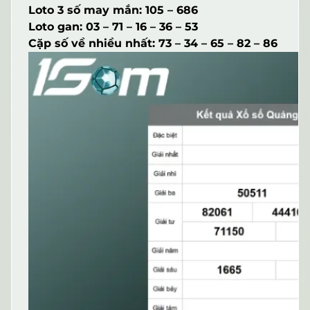
Loto 3 số may mắn: 105 – 686
Loto gan: 03 – 71 – 16 – 36 – 53
Cặp số về nhiều nhất: 73 – 34 – 65 – 82 – 86