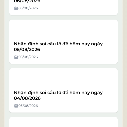
06/08/2026
05/08/2026
Nhận định soi cầu lô đề hôm nay ngày
05/08/2026
05/08/2026
Nhận định soi cầu lô đề hôm nay ngày
04/08/2026
03/08/2026