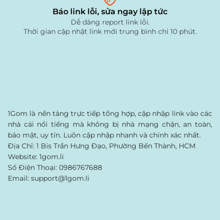
Báo link lỗi, sửa ngay lập tức
Dễ dàng report link lỗi.
Thời gian cập nhật link mới trung bình chỉ 10 phút.
1Gom là nền tảng trực tiếp tổng hợp, cập nhập link vào các
nhà cái nổi tiếng mà không bị nhà mạng chặn, an toàn,
bảo mật, uy tín. Luôn cập nhập nhanh và chính xác nhất.
Địa Chỉ: 1 Bis Trần Hưng Đạo, Phường Bến Thành, HCM
Website:
1gom.li
Số Điện Thoại: 0986767688
Email:
support@1gom.li