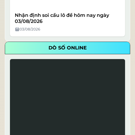
Nhận định soi cầu lô đề hôm nay ngày
03/08/2026
03/08/2026
DÒ SỐ ONLINE