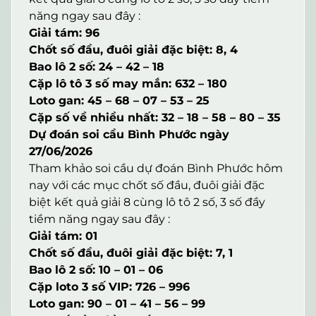
năng ngay sau đây :
Giải tám: 96
Chốt số đầu, đuôi giải đặc biệt: 8, 4
Bao lô 2 số: 24 – 42 – 18
Cặp lô tô 3 số may mắn: 632 – 180
Loto gan: 45 – 68 – 07 – 53 – 25
Cặp số về nhiều nhất: 32 – 18 – 58 – 80 – 35
Dự đoán soi cầu Bình Phước ngày
27/06/2026
Tham khảo soi cầu dự đoán Bình Phước hôm
nay với các mục chốt số đầu, đuôi giải đặc
biệt kết quả giải 8 cùng lô tô 2 số, 3 số đầy
tiềm năng ngay sau đây :
Giải tám: 01
Chốt số đầu, đuôi giải đặc biệt: 7, 1
Bao lô 2 số: 10 – 01 – 06
Cặp loto 3 số VIP: 726 – 996
Loto gan: 90 – 01 – 41 – 56 – 99