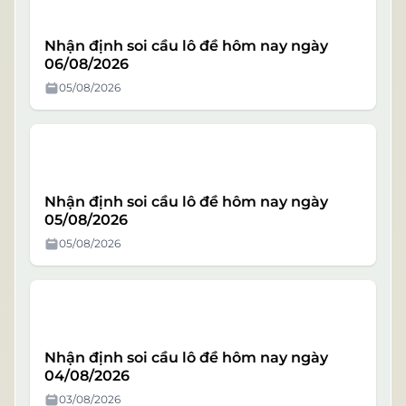
Nhận định soi cầu lô đề hôm nay ngày
06/08/2026
05/08/2026
Nhận định soi cầu lô đề hôm nay ngày
05/08/2026
05/08/2026
Nhận định soi cầu lô đề hôm nay ngày
04/08/2026
03/08/2026