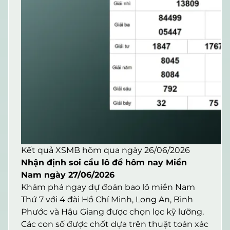
Kết quả XSMB hôm qua ngày 26/06/2026
Nhận định soi cầu lô đề hôm nay Miền
Nam ngày 27/06/2026
Khám phá ngay dự đoán bao lô miền Nam
Thứ 7 với 4 đài Hồ Chí Minh, Long An, Bình
Phước và Hậu Giang được chọn lọc kỹ lưỡng.
Các con số được chốt dựa trên thuật toán xác