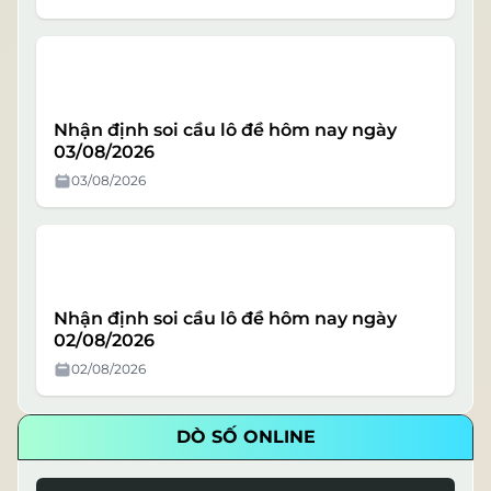
Nhận định soi cầu lô đề hôm nay ngày
03/08/2026
03/08/2026
Nhận định soi cầu lô đề hôm nay ngày
02/08/2026
02/08/2026
DÒ SỐ ONLINE