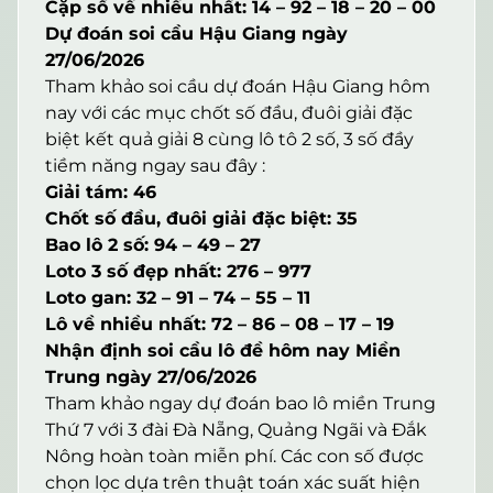
Cặp số về nhiều nhất: 14 – 92 – 18 – 20 – 00
Dự đoán soi cầu Hậu Giang ngày
27/06/2026
Tham khảo soi cầu dự đoán Hậu Giang hôm
nay với các mục chốt số đầu, đuôi giải đặc
biệt kết quả giải 8 cùng lô tô 2 số, 3 số đầy
tiềm năng ngay sau đây :
Giải tám: 46
Chốt số đầu, đuôi giải đặc biệt: 35
Bao lô 2 số: 94 – 49 – 27
Loto 3 số đẹp nhất: 276 – 977
Loto gan: 32 – 91 – 74 – 55 – 11
Lô về nhiều nhất: 72 – 86 – 08 – 17 – 19
Nhận định soi cầu lô đề hôm nay Miền
Trung ngày 27/06/2026
Tham khảo ngay dự đoán bao lô miền Trung
Thứ 7 với 3 đài Đà Nẵng, Quảng Ngãi và Đắk
Nông hoàn toàn miễn phí. Các con số được
chọn lọc dựa trên thuật toán xác suất hiện