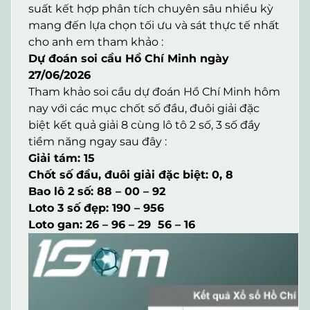
suất kết hợp phân tích chuyên sâu nhiều kỳ
mang đến lựa chọn tối ưu và sát thực tế nhất
cho anh em tham khảo :
Dự đoán soi cầu Hồ Chí Minh ngày
27/06/2026
Tham khảo soi cầu dự đoán Hồ Chí Minh hôm
nay với các mục chốt số đầu, đuôi giải đặc
biệt kết quả giải 8 cùng lô tô 2 số, 3 số đầy
tiềm năng ngay sau đây :
Giải tám: 15
Chốt số đầu, đuôi giải đặc biệt: 0, 8
Bao lô 2 số: 88 – 00 – 92
Loto 3 số đẹp: 190 – 956
Loto gan: 26 – 96 – 29 56 – 16