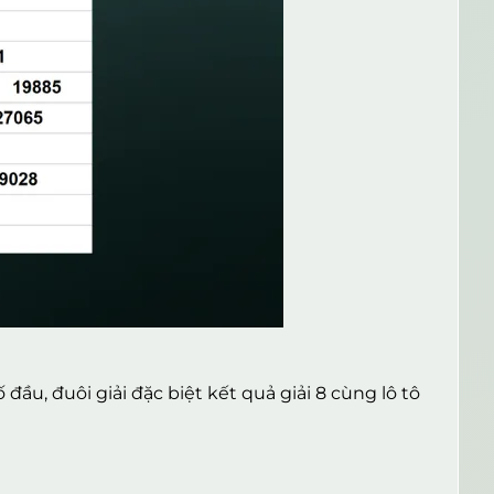
ầu, đuôi giải đặc biệt kết quả giải 8 cùng lô tô