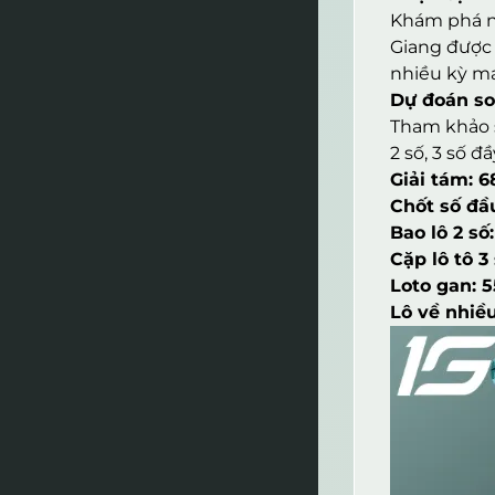
Khám phá ng
Giang được 
nhiều kỳ ma
Dự đoán so
Tham khảo s
2 số, 3 số 
Giải tám: 6
Chốt số đầu,
Bao lô 2 số:
Cặp lô tô 3
Loto gan: 5
Lô về nhiều