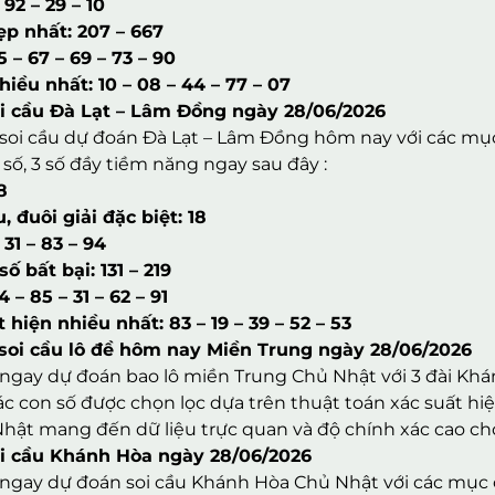
 92 – 29 – 10
ẹp nhất: 207 – 667
5 – 67 – 69 – 73 – 90
hiều nhất: 10 – 08 – 44 – 77 – 07
i cầu Đà Lạt – Lâm Đồng ngày 28/06/2026
oi cầu dự đoán Đà Lạt – Lâm Đồng hôm nay với các mục ch
 số, 3 số đầy tiềm năng ngay sau đây :
8
, đuôi giải đặc biệt: 18
 31 – 83 – 94
số bất bại: 131 – 219
 – 85 – 31 – 62 – 91
 hiện nhiều nhất: 83 – 19 – 39 – 52 – 53
soi cầu lô đề hôm nay Miền Trung ngày 28/06/2026
ngay dự đoán bao lô miền Trung Chủ Nhật với 3 đài Kh
ác con số được chọn lọc dựa trên thuật toán xác suất hi
ật mang đến dữ liệu trực quan và độ chính xác cao ch
i cầu Khánh Hòa ngày 28/06/2026
gay dự đoán soi cầu Khánh Hòa Chủ Nhật với các mục chốt 