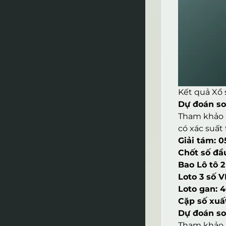
Kết quả Xổ
Dự đoán so
Tham khảo n
có xác suất
Giải tám: 0
Chốt số đầu
Bao Lô tô 2 
Loto 3 số V
Loto gan: 4
Cặp số xuất
Dự đoán so
Tham khảo n