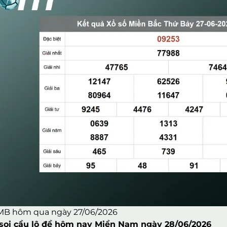
MB hôm qua ngày 27/06/2026
soi cầu lô đề hôm nay Miền Nam ngày 28/06/2026