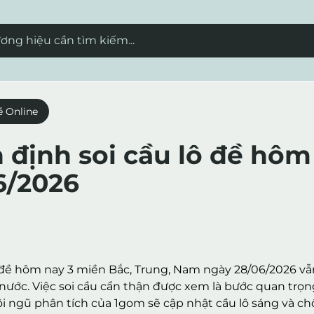
 Online
 định soi cầu lô đề hôm
6/2026
đề hôm nay 3 miền Bắc, Trung, Nam ngày 28/06/2026 vẫn
 nước. Việc soi cầu cẩn thận được xem là bước quan trọn
ội ngũ phân tích của 1gom sẽ cập nhật cầu lô sáng và c