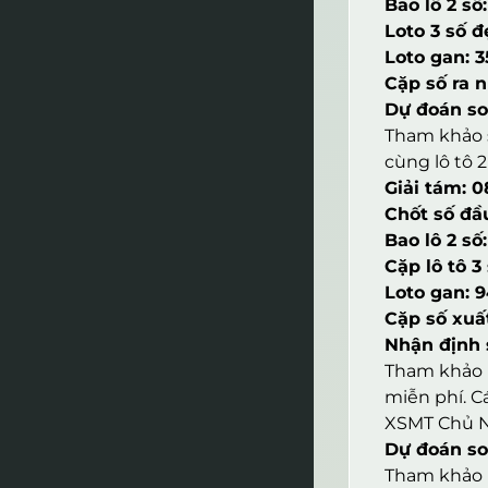
Bao lô 2 số:
Loto 3 số đ
Loto gan: 3
Cặp số ra n
Dự đoán so
Tham khảo s
cùng lô tô 2
Giải tám: 0
Chốt số đầu
Bao lô 2 số:
Cặp lô tô 3 
Loto gan: 94
Cặp số xuất
Nhận định 
Tham khảo 
miễn phí. C
XSMT Chủ Nh
Dự đoán so
Tham khảo n