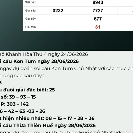
 số Khánh Hòa Thứ 4 ngày 24/06/2026
i cầu Kon Tum ngày 28/06/2026
gay dự đoán soi cầu Kon Tum Chủ Nhật với các mục chốt số
 trúng cao sau đây :
5
 đuôi giải đặc biệt: 25
số: 39 – 93 – 15
IP: 303 – 142
6 – 42 – 63 -03 – 26
 hiện nhiều nhất: 08 – 15 – 17 – 28 – 36
i cầu Thừa Thiên Huế ngày 28/06/2026
gay dự đoán soi cầu Thừa Thiên Huế Chủ Nhật với các mục 