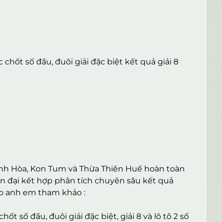
ốt số đầu, đuôi giải đặc biệt kết quả giải 8
ánh Hòa, Kon Tum và Thừa Thiên Huế hoàn toàn
ện đại kết hợp phân tích chuyên sâu kết quả
o anh em tham khảo :
số đầu, đuôi giải đặc biệt, giải 8 và lô tô 2 số