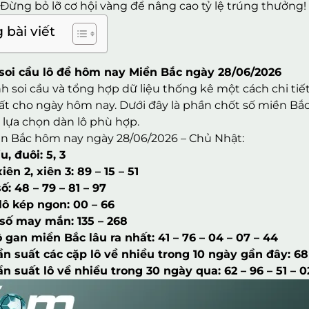
Đừng bỏ lỡ cơ hội vàng để nâng cao tỷ lệ trúng thưởng!
 bài viết
soi cầu lô đề hôm nay Miền Bắc ngày 28/06/2026
nh soi cầu và tổng hợp dữ liệu thống kê một cách chi tiế
ất cho ngày hôm nay. Dưới đây là phần chốt số miền B
 lựa chọn dàn lô phù hợp.
n Bắc hôm nay ngày 28/06/2026 – Chủ Nhật:
, đuôi: 5, 3
xiên 2, xiên 3: 89 – 15 – 51
ố: 48 – 79 – 81 – 97
lô kép ngon: 00 – 66
 số may mắn: 135 – 268
 gan miền Bắc lâu ra nhất: 41 – 76 – 04 – 07 – 44
n suất các cặp lô về nhiều trong 10 ngày gần đây: 68 –
n suất lô về nhiều trong 30 ngày qua: 62 – 96 – 51 – 0