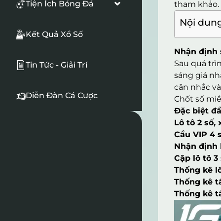
⌄
Tiện Ích Bóng Đá
tham khảo. 
Nội dung
Kết Quả Xổ Số
Nhận định 
Sau quá trì
Tin Tức - Giải Trí
sáng giá nh
cân nhắc và
Diễn Đàn Cá Cược
Chốt số miề
Đặc biệt đầu
Lô tô 2 số, 
Cầu VIP 4 s
Nhận định 
Cặp lô tô 3
Thống kê lô
Thống kê tầ
Thống kê tầ