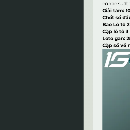
có xác suất
Giải tám: 1
Chốt số đầu 
Bao Lô tô 2 
Cặp lô tô 3
Loto gan: 25
Cặp số về n