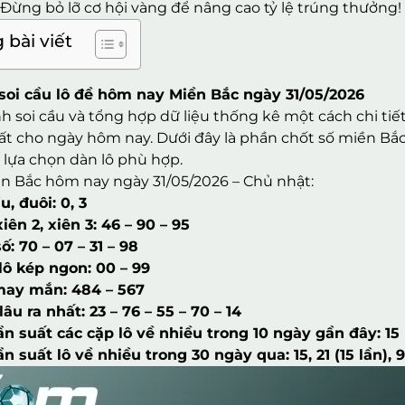
Đừng bỏ lỡ cơ hội vàng để nâng cao tỷ lệ trúng thưởng!
 bài viết
soi cầu lô đề hôm nay Miền Bắc ngày 31/05/2026
nh soi cầu và tổng hợp dữ liệu thống kê một cách chi tiế
ất cho ngày hôm nay. Dưới đây là phần chốt số miền B
 lựa chọn dàn lô phù hợp.
n Bắc hôm nay ngày 31/05/2026 – Chủ nhật:
u, đuôi: 0, 3
xiên 2, xiên 3: 46 – 90 – 95
ố: 70 – 07 – 31 – 98
lô kép ngon: 00 – 99
 may mắn: 484 – 567
âu ra nhất: 23 – 76 – 55 – 70 – 14
 suất các cặp lô về nhiều trong 10 ngày gần đây: 15 (9 lầ
 suất lô về nhiều trong 30 ngày qua: 15, 21 (15 lần), 95 (