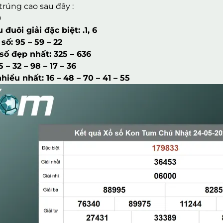
 trúng cao sau đây :
0
đuôi giải đặc biệt: .1, 6
số: 95 – 59 – 22
 số đẹp nhất: 325 – 636
 – 32 – 98 – 17 – 36
hiều nhất: 16 – 48 – 70 – 41 – 55