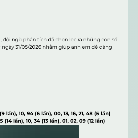
t, đội ngũ phân tích đã chọn lọc ra những con số
ắc ngày 31/05/2026 nhằm giúp anh em dễ dàng
n), 10, 94 (6 lần), 00, 13, 16, 21, 48 (5 lần)
14 lần), 10, 34 (13 lần), 01, 02, 09 (12 lần)