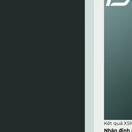
Kết quả XS
Nhận định 