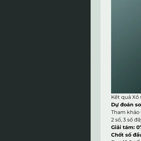
Kết quả Xổ 
Dự đoán so
Tham khảo s
2 số, 3 số 
Giải tám: 0
Chốt số đầu