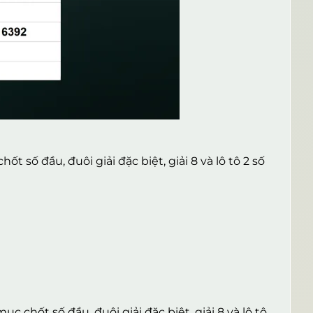
số đầu, đuôi giải đặc biệt, giải 8 và lô tô 2 số
chốt số đầu, đuôi giải đặc biệt, giải 8 và lô tô