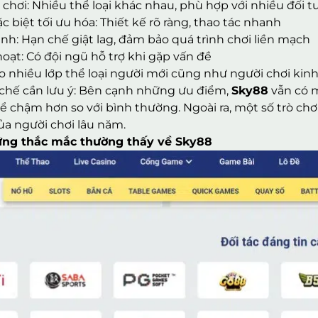
 chơi: Nhiều thể loại khác nhau, phù hợp với nhiều đối 
c biệt tối ưu hóa: Thiết kế rõ ràng, thao tác nhanh
ịnh: Hạn chế giật lag, đảm bảo quá trình chơi liền mạch
hoạt: Có đội ngũ hỗ trợ khi gặp vấn đề
 nhiều lớp thể loại người mới cũng như người chơi ki
chế cần lưu ý: Bên cạnh những ưu điểm,
Sky88
vẫn có m
ể chậm hơn so với bình thường. Ngoài ra, một số trò c
a người chơi lâu năm.
ng thắc mắc thường thấy về Sky88