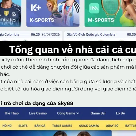
 xây dựng theo mô hình cổng game đa dạng, tích hợp n
 chơi có thể dễ dàng chuyển đổi giữa các sản phẩm mà 
hác.
t của nhà cái nằm ở việc cân bằng giữa số lượng và chất
c biệt tối ưu hóa giao diện người dùng với giao diện rõ r
ái trò chơi đa dạng của Sky88