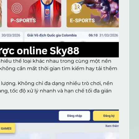
hiều thể loại khác nhau trong cùng một nền
không cần mất thời gian tìm kiếm hay tải thêm
 lượng. Không chỉ đa dạng nhiều trò chơi, nền
àng, tốc độ xử lý nhanh và hạn chế tối đa gián