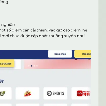
tượng
nh nghiệm
ột số điểm cần cải thiện. Vào giờ cao điểm, hệ
hơi mới chưa được cập nhật thường xuyên như