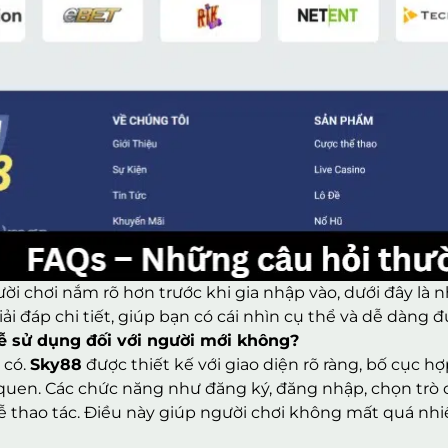
ời chơi nắm rõ hơn trước khi gia nhập vào, dưới đây là
ải đáp chi tiết, giúp bạn có cái nhìn cụ thể và dễ dàng đ
ễ sử dụng đối với người mới không?
à có.
Sky88
được thiết kế với giao diện rõ ràng, bố cục 
uen. Các chức năng như đăng ký, đăng nhập, chọn trò ch
ễ thao tác. Điều này giúp người chơi không mất quá nhi