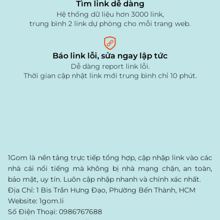
Tìm link dễ dàng
Hệ thống dữ liệu hơn 3000 link,
trung bình 2 link dự phòng cho mỗi trang web.
Báo link lỗi, sửa ngay lập tức
Dễ dàng report link lỗi.
Thời gian cập nhật link mới trung bình chỉ 10 phút.
1Gom là nền tảng trực tiếp tổng hợp, cập nhập link vào các
nhà cái nổi tiếng mà không bị nhà mạng chặn, an toàn,
bảo mật, uy tín. Luôn cập nhập nhanh và chính xác nhất.
Địa Chỉ: 1 Bis Trần Hưng Đạo, Phường Bến Thành, HCM
Website:
1gom.li
Số Điện Thoại: 0986767688