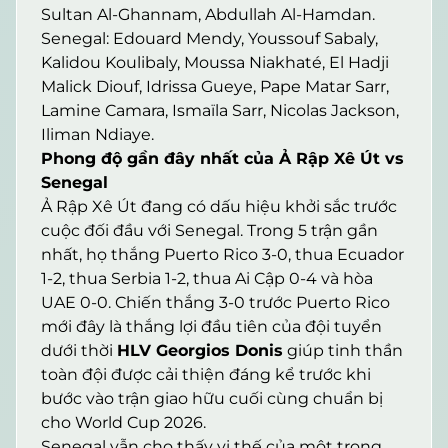
Sultan Al-Ghannam, Abdullah Al-Hamdan.
Senegal: Edouard Mendy, Youssouf Sabaly,
Kalidou Koulibaly, Moussa Niakhaté, El Hadji
Malick Diouf, Idrissa Gueye, Pape Matar Sarr,
Lamine Camara, Ismaïla Sarr, Nicolas Jackson,
Iliman Ndiaye.
Phong độ gần đây nhất của Ả Rập Xê Út vs
Senegal
Ả Rập Xê Út đang có dấu hiệu khởi sắc trước
cuộc đối đầu với Senegal. Trong 5 trận gần
nhất, họ thắng Puerto Rico 3-0, thua Ecuador
1-2, thua Serbia 1-2, thua Ai Cập 0-4 và hòa
UAE 0-0. Chiến thắng 3-0 trước Puerto Rico
mới đây là thắng lợi đầu tiên của đội tuyển
dưới thời
HLV Georgios Donis
giúp tinh thần
toàn đội được cải thiện đáng kể trước khi
bước vào trận giao hữu cuối cùng chuẩn bị
cho World Cup 2026.
Senegal vẫn cho thấy vị thế của một trong