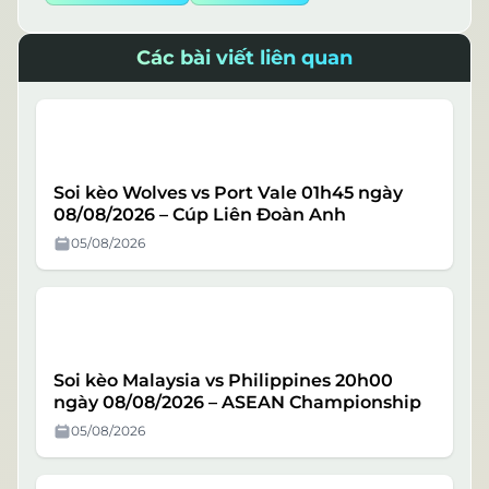
Các bài viết liên quan
Soi kèo Wolves vs Port Vale 01h45 ngày
08/08/2026 – Cúp Liên Đoàn Anh
05/08/2026
Soi kèo Malaysia vs Philippines 20h00
ngày 08/08/2026 – ASEAN Championship
05/08/2026