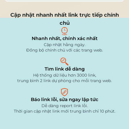
Cập nhật nhanh nhất link trực tiếp chính
chủ
Nhanh nhất, chính xác nhất
Cập nhật hằng ngày.
Đồng bộ chính chủ với các trang web.
Tìm link dễ dàng
Hệ thống dữ liệu hơn 3000 link,
trung bình 2 link dự phòng cho mỗi trang web.
Báo link lỗi, sửa ngay lập tức
Dễ dàng report link lỗi.
Thời gian cập nhật link mới trung bình chỉ 10 phút.