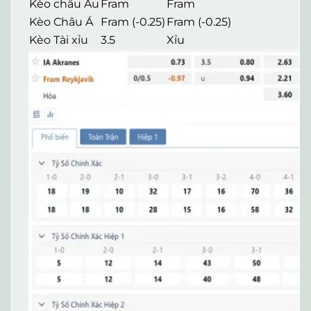
Kèo châu Âu
Fram
Fram
Kèo Châu Á
Fram (-0.25)
Fram (-0.25)
Kèo Tài xỉu
3.5
Xỉu