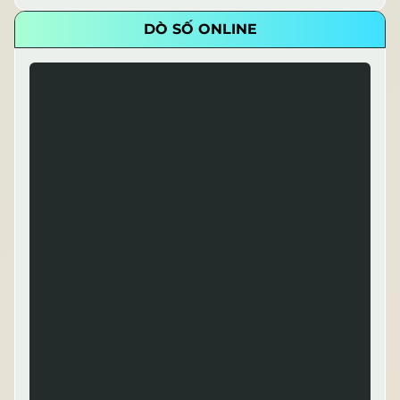
DÒ SỐ ONLINE