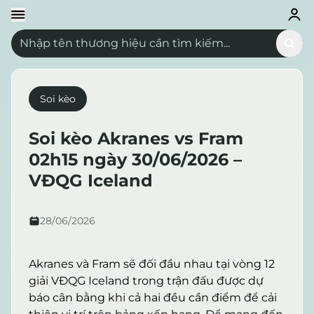
Soi kèo
Soi kèo Akranes vs Fram
02h15 ngày 30/06/2026 –
VĐQG Iceland
28/06/2026
Akranes và Fram sẽ đối đầu nhau tại vòng 12
giải VĐQG Iceland trong trận đấu được dự
báo cân bằng khi cả hai đều cần điểm để cải