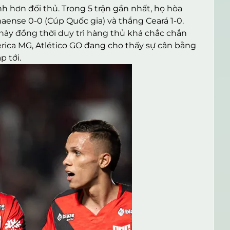
 hơn đối thủ. Trong 5 trận gần nhất, họ hòa
anaense 0-0 (Cúp Quốc gia) và thắng Ceará 1-0.
n này đồng thời duy trì hàng thủ khá chắc chắn
America MG, Atlético GO đang cho thấy sự cân bằng
p tới.