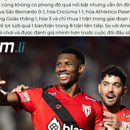
O
cũng không có phong độ quá nổi bật nhưng vẫn ổn định
hua São Bernardo 0-1, hòa Criciúma 1-1, hòa Athletico Par
ng Goiás thắng 1, hòa 3 và chỉ thua 1 trận trong giai đoạ
 lọt lưới quá 1 bàn/trận trong 8 trận liên tiếp. So với 
ối chơi và được đánh giá nhỉnh hơn trước cuộc đối đầu sắ