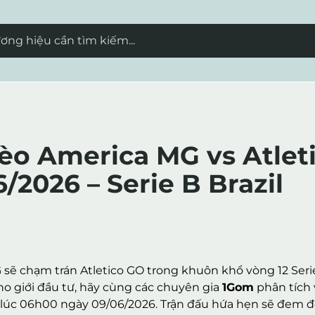
kèo America MG vs Atle
/2026 – Serie B Brazil
sẽ chạm trán Atletico GO trong khuôn khổ vòng 12 Serie
ho giới đầu tư, hãy cùng các chuyên gia
1Gom
phân tích 
 lúc 06h00 ngày 09/06/2026. Trận đấu hứa hẹn sẽ đem đ