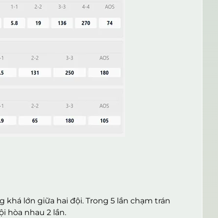
 khá lớn giữa hai đội. Trong 5 lần chạm trán
ội hòa nhau 2 lần.