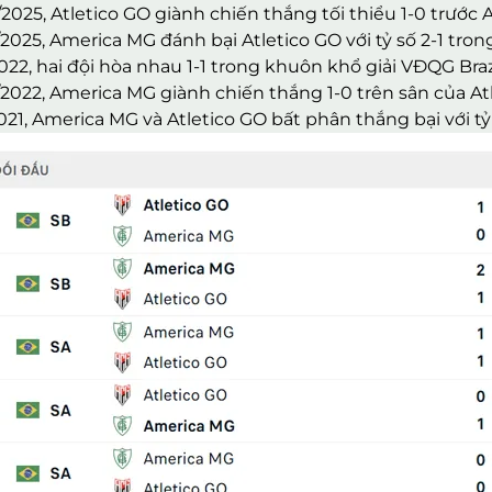
025, Atletico GO giành chiến thắng tối thiểu 1-0 trước Am
2025, America MG đánh bại Atletico GO với tỷ số 2-1 tro
2022, hai đội hòa nhau 1-1 trong khuôn khổ giải VĐQG Braz
2022, America MG giành chiến thắng 1-0 trên sân của At
021, America MG và Atletico GO bất phân thắng bại với tỷ