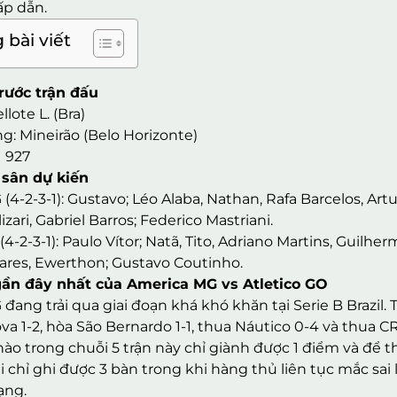
ấp dẫn.
 bài viết
rước trận đấu
llote L. (Bra)
g: Mineirão (Belo Horizonte)
1 927
 sân dự kiến
4-2-3-1): Gustavo; Léo Alaba, Nathan, Rafa Barcelos, Artu
zari, Gabriel Barros; Federico Mastriani.
(4-2-3-1): Paulo Vítor; Natã, Tito, Adriano Martins, Guilhe
res, Ewerthon; Gustavo Coutinho.
ần đây nhất của America MG vs Atletico GO
đang trải qua giai đoạn khá khó khăn tại Serie B Brazil.
ova 1-2, hòa São Bernardo 1-1, thua Náutico 0-4 và thua 
nào trong chuỗi 5 trận này chỉ giành được 1 điểm và để t
i chỉ ghi được 3 bàn trong khi hàng thủ liên tục mắc s
ạng.