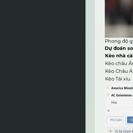
Phong độ gầ
Dự đoán so
Kèo nhà cá
Kèo châu Â
Kèo Châu Á
Kèo Tài xỉu