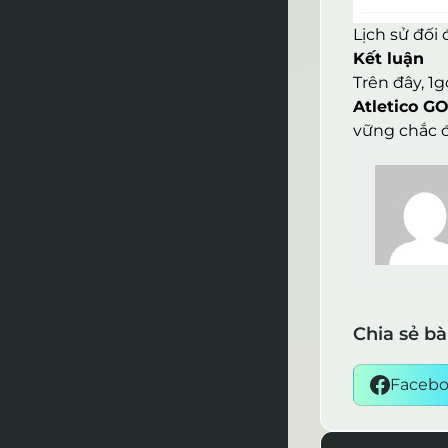
Lịch sử đối
Kết luận
Trên đây, 1
Atletico G
vững chắc đ
Chia sẻ bài
Faceb