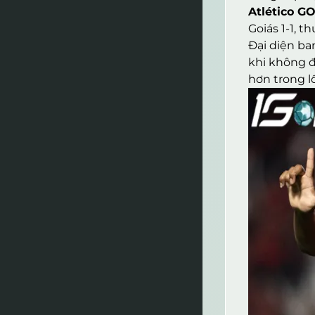
Atlético G
Goiás 1-1, t
Đại diện ba
khi không để
hơn trong l