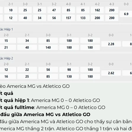
kèo America MG vs Atletico GO
t quả
t quả hiệp 1
: America MG 0 – 0 Atletico GO
t quả fulltime
: America MG 0 – 0 Atletico GO
i đầu giữa America MG vs Atletico GO
 đầu giữa America MG và Atletico GO cho thấy sự cân bằng
erica MG thắng 2 trận. Atletico GO thắng 1 trận và hai đ