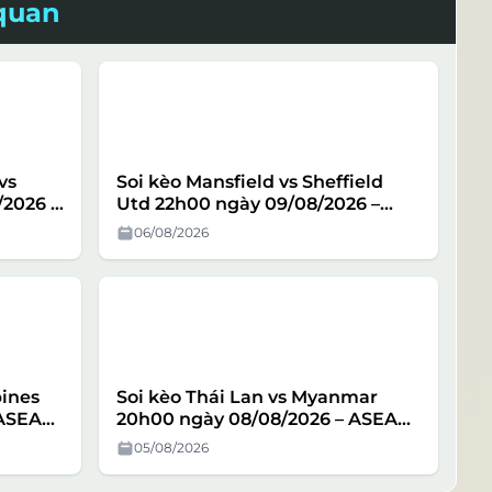
 quan
vs
Soi kèo Mansfield vs Sheffield
2026 –
Utd 22h00 ngày 09/08/2026 –
Cúp Liên Đoàn Anh
06/08/2026
pines
Soi kèo Thái Lan vs Myanmar
 ASEAN
20h00 ngày 08/08/2026 – ASEAN
Championship
05/08/2026