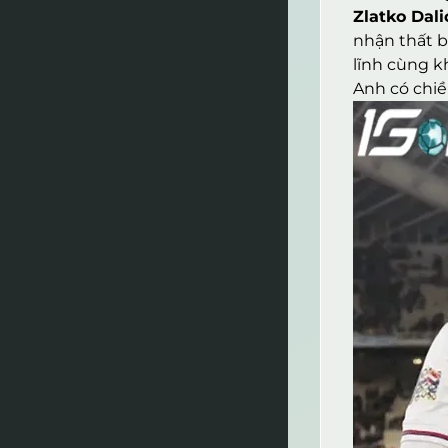
Zlatko Dali
nhận thất bạ
lĩnh cùng k
Anh có chiều