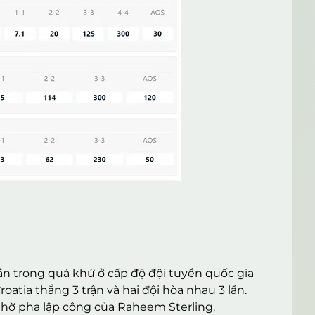
 lần trong quá khứ ở cấp độ đội tuyển quốc gia
atia thắng 3 trận và hai đội hòa nhau 3 lần.
 nhờ pha lập công của Raheem Sterling.