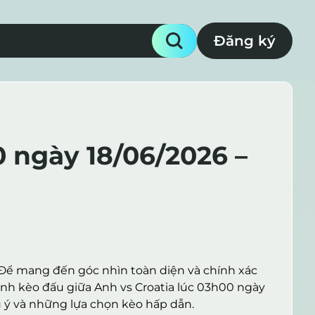
Đăng ký
0 ngày 18/06/2026 –
 Để mang đến góc nhìn toàn diện và chính xác
nh kèo đấu giữa Anh vs Croatia lúc 03h00 ngày
 ý và những lựa chọn kèo hấp dẫn.