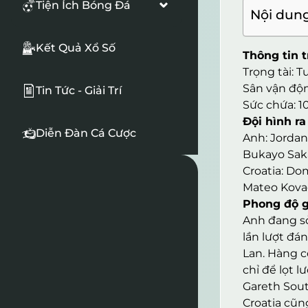
⌄
Tiện Ích Bóng Đá
Nội dung
Kết Quả Xổ Số
Thông tin t
Trọng tài: Tu
Sân vận độn
Tin Tức - Giải Trí
Sức chứa: 1
Đội hình ra
Diễn Đàn Cá Cược
Anh: Jordan
Bukayo Saka
Croatia: Dom
Mateo Kovač
Phong độ g
Anh đang sở
lần lượt đán
Lan. Hàng c
chỉ để lọt 
Gareth Sout
Croatia cũn