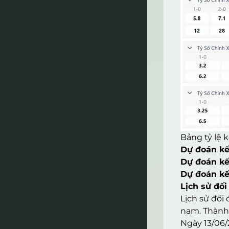
Bảng tỷ lệ 
Dự đoán kế
Dự đoán kế
Dự đoán kế
Lịch sử đối
Lịch sử đối
nam. Thành 
Ngày 13/06/