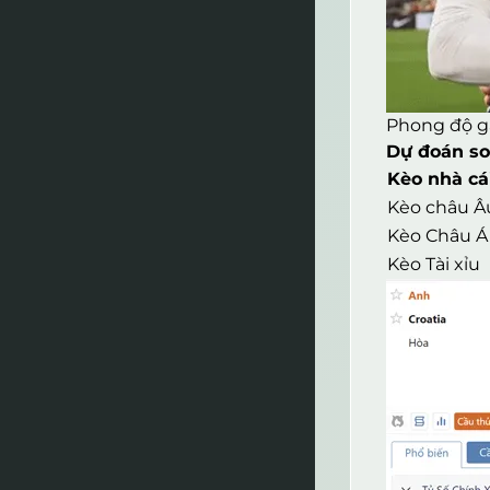
Phong độ gầ
Dự đoán so
Kèo nhà cá
Kèo châu Â
Kèo Châu Á
Kèo Tài xỉu