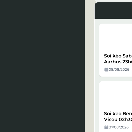
Soi kèo Sa
Aarhus 23h0
Vòng Loại 
08/08/2026
Soi kèo Be
Viseu 02h3
VĐQG Bồ Đ
07/08/2026