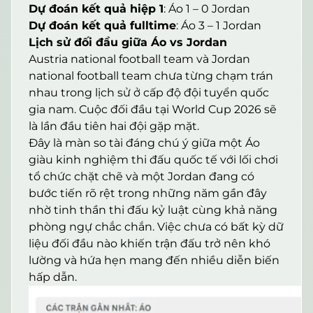
Dự đoán kết quả hiệp 1
: Áo 1 – 0 Jordan
Dự đoán kết quả fulltime
: Áo 3 – 1 Jordan
Lịch sử đối đầu giữa Áo vs Jordan
Austria national football team và Jordan
national football team chưa từng chạm trán
nhau trong lịch sử ở cấp độ đội tuyển quốc
gia nam. Cuộc đối đầu tại World Cup 2026 sẽ
là lần đầu tiên hai đội gặp mặt.
Đây là màn so tài đáng chú ý giữa một Áo
giàu kinh nghiệm thi đấu quốc tế với lối chơi
tổ chức chặt chẽ và một Jordan đang có
bước tiến rõ rệt trong những năm gần đây
nhờ tinh thần thi đấu kỷ luật cùng khả năng
phòng ngự chắc chắn. Việc chưa có bất kỳ dữ
liệu đối đầu nào khiến trận đấu trở nên khó
lường và hứa hẹn mang đến nhiều diễn biến
hấp dẫn.