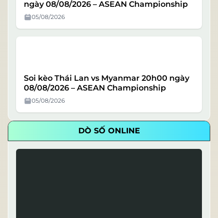
ngày 08/08/2026 – ASEAN Championship
05/08/2026
Soi kèo Thái Lan vs Myanmar 20h00 ngày
08/08/2026 – ASEAN Championship
05/08/2026
DÒ SỐ ONLINE