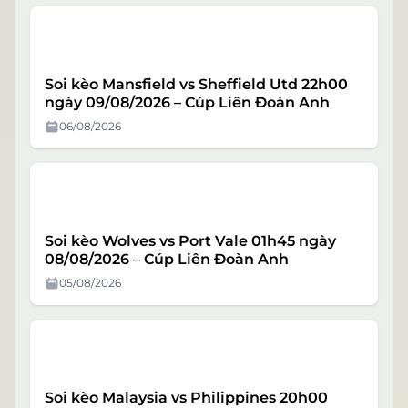
Soi kèo Mansfield vs Sheffield Utd 22h00
ngày 09/08/2026 – Cúp Liên Đoàn Anh
06/08/2026
Soi kèo Wolves vs Port Vale 01h45 ngày
08/08/2026 – Cúp Liên Đoàn Anh
05/08/2026
Soi kèo Malaysia vs Philippines 20h00