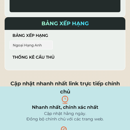
BẢNG XẾP HẠNG
BẢNG XẾP HẠNG
Ngoại Hạng Anh
THỐNG KÊ CẦU THỦ
Cập nhật nhanh nhất link trực tiếp chính
chủ
Nhanh nhất, chính xác nhất
Cập nhật hằng ngày.
Đồng bộ chính chủ với các trang web.