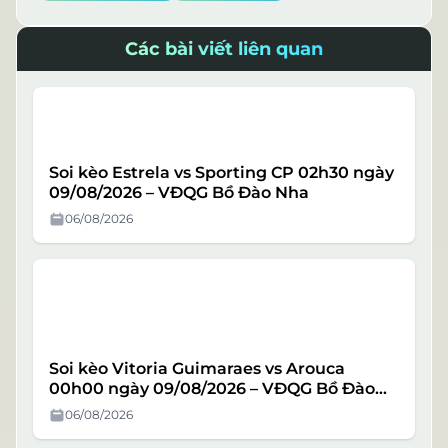
Các bài viết liên quan
Soi kèo Estrela vs Sporting CP 02h30 ngày
09/08/2026 – VĐQG Bồ Đào Nha
06/08/2026
Soi kèo Vitoria Guimaraes vs Arouca
00h00 ngày 09/08/2026 – VĐQG Bồ Đào
Nha
06/08/2026