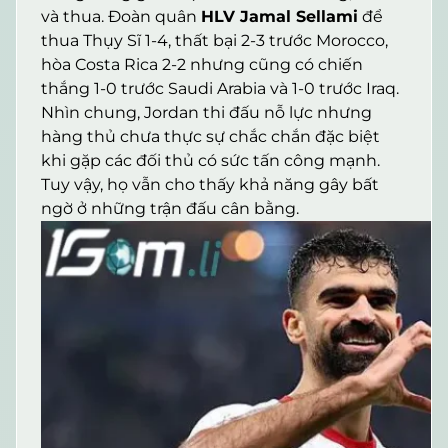
và thua. Đoàn quân
HLV Jamal Sellami
để
thua Thụy Sĩ 1-4, thất bại 2-3 trước Morocco,
hòa Costa Rica 2-2 nhưng cũng có chiến
thắng 1-0 trước Saudi Arabia và 1-0 trước Iraq.
Nhìn chung, Jordan thi đấu nỗ lực nhưng
hàng thủ chưa thực sự chắc chắn đặc biệt
khi gặp các đối thủ có sức tấn công mạnh.
Tuy vậy, họ vẫn cho thấy khả năng gây bất
ngờ ở những trận đấu cân bằng.