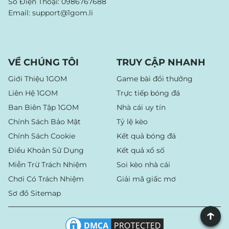
Số Điện Thoại: 0986767688
Email:
support@1gom.li
VỀ CHÚNG TÔI
TRUY CẬP NHANH
Giới Thiệu 1GOM
Game bài đổi thưởng
Liên Hệ 1GOM
Trực tiếp bóng đá
Ban Biên Tập 1GOM
Nhà cái uy tín
Chính Sách Bảo Mật
Tỷ lệ kèo
Chính Sách Cookie
Kết quả bóng đá
Điều Khoản Sử Dụng
Kết quả xổ số
Miễn Trừ Trách Nhiệm
Soi kèo nhà cái
Chơi Có Trách Nhiệm
Giải mã giấc mơ
Sơ đồ Sitemap
↑