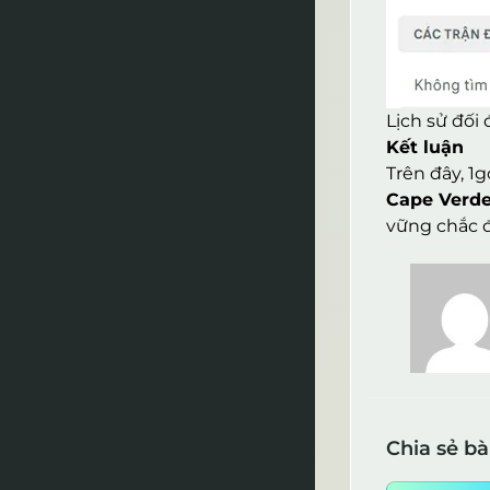
Lịch sử đối
Kết luận
Trên đây, 1
Cape Verde
vững chắc đ
Chia sẻ bài