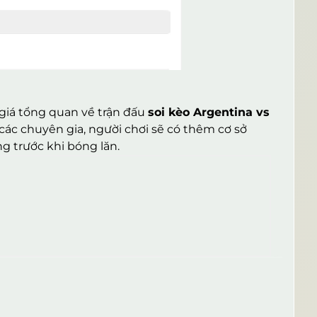
 giá tổng quan về trận đấu
soi kèo Argentina vs
các chuyên gia, người chơi sẽ có thêm cơ sở
ng trước khi bóng lăn.