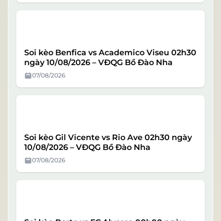
Soi kèo Benfica vs Academico Viseu 02h30
ngày 10/08/2026 – VĐQG Bồ Đào Nha
07/08/2026
Soi kèo Gil Vicente vs Rio Ave 02h30 ngày
10/08/2026 – VĐQG Bồ Đào Nha
07/08/2026