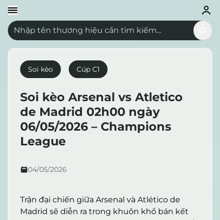
Soi kèo
Cúp C1
Soi kèo Arsenal vs Atletico
de Madrid 02h00 ngày
06/05/2026 – Champions
League
04/05/2026
Trận đại chiến giữa Arsenal và Atlético de
Madrid sẽ diễn ra trong khuôn khổ bán kết