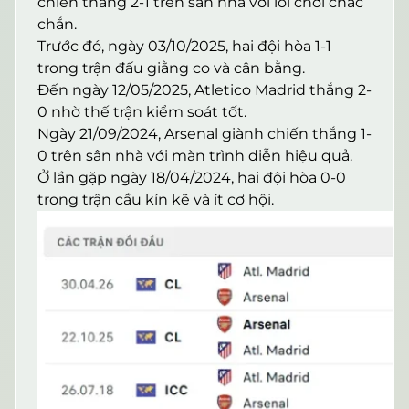
chiến thắng 2-1 trên sân nhà với lối chơi chắc
chắn.
Trước đó, ngày 03/10/2025, hai đội hòa 1-1
trong trận đấu giằng co và cân bằng.
Đến ngày 12/05/2025, Atletico Madrid thắng 2-
0 nhờ thế trận kiểm soát tốt.
Ngày 21/09/2024, Arsenal giành chiến thắng 1-
0 trên sân nhà với màn trình diễn hiệu quả.
Ở lần gặp ngày 18/04/2024, hai đội hòa 0-0
trong trận cầu kín kẽ và ít cơ hội.