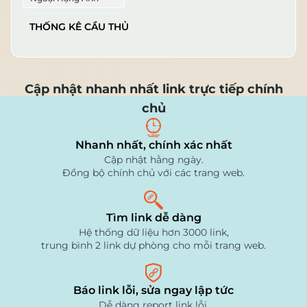
THỐNG KÊ CẦU THỦ
Cập nhật nhanh nhất link trực tiếp chính
chủ
Nhanh nhất, chính xác nhất
Cập nhật hằng ngày.
Đồng bộ chính chủ với các trang web.
Tìm link dễ dàng
Hệ thống dữ liệu hơn 3000 link,
trung bình 2 link dự phòng cho mỗi trang web.
Báo link lỗi, sửa ngay lập tức
Dễ dàng report link lỗi.