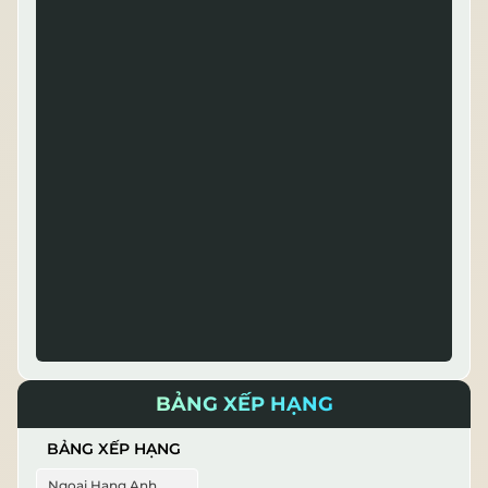
BẢNG XẾP HẠNG
BẢNG XẾP HẠNG
Ngoại Hạng Anh