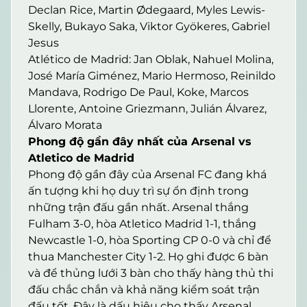
Declan Rice, Martin Ødegaard, Myles Lewis-
Skelly, Bukayo Saka, Viktor Gyökeres, Gabriel
Jesus
Atlético de Madrid: Jan Oblak, Nahuel Molina,
José María Giménez, Mario Hermoso, Reinildo
Mandava, Rodrigo De Paul, Koke, Marcos
Llorente, Antoine Griezmann, Julián Álvarez,
Álvaro Morata
Phong độ gần đây nhất của Arsenal vs
Atletico de Madrid
Phong độ gần đây của Arsenal FC đang khá
ấn tượng khi họ duy trì sự ổn định trong
những trận đấu gần nhất. Arsenal thắng
Fulham 3-0, hòa Atletico Madrid 1-1, thắng
Newcastle 1-0, hòa Sporting CP 0-0 và chỉ để
thua Manchester City 1-2. Họ ghi được 6 bàn
và để thủng lưới 3 bàn cho thấy hàng thủ thi
đấu chắc chắn và khả năng kiểm soát trận
đấu tốt. Đây là dấu hiệu cho thấy Arsenal