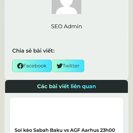
SEO Admin
Chia sẻ bài viết:
Facebook
Twitter
Các bài viết liên quan
Soi kèo Sabah Baku vs AGF Aarhus 23h00