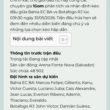
chính xác cho giới đầu tư, hãy cùng các
chuyên gia
1Gom
phân tích và nhận định kèo
đấu giữa Bahia EC BA vs Botafogo RJ lúc
03h30 ngày 31/05/2026. Trận đấu hứa hẹn sẽ
đem đến nhiều diễn biến đáng chú ý và
những lựa chọn kèo hấp dẫn.
Nội dung bài viết
Thông tin trước trận đấu
Trọng tài: Đang cập nhật
Sân vận động: Arena Fonte Nova (Salvador)
Sức chứa: 48 902
Đội hình ra sân dự kiến
Bahia EC BA: Marcos Felipe; Gilberto, Kanu,
Victor Cuesta, Luciano Juba; Caio Alexandre,
Jean Lucas, Everton Ribeiro; Ademir,
Thaciano, Everaldo.
Botafogo RJ: John Victor; Damián Suárez,