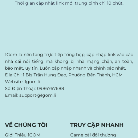
Thời gian cập nhật link mới trung bình chỉ 10 phút.
1Gom là nền tảng trực tiếp tổng hợp, cập nhập link vào các
nhà cái nổi tiếng mà không bị nhà mạng chặn, an toàn,
bảo mật, uy tín. Luôn cập nhập nhanh và chính xác nhất.
Địa Chỉ: 1 Bis Trần Hưng Đạo, Phường Bến Thành, HCM
Website:
1gom.li
Số Điện Thoại: 0986767688
Email:
support@1gom.li
VỀ CHÚNG TÔI
TRUY CẬP NHANH
Giới Thiệu 1GOM
Game bài đổi thưởng