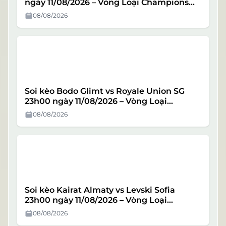
ngày 11/08/2026 – Vòng Loại Champions
League
08/08/2026
Soi kèo Bodo Glimt vs Royale Union SG
23h00 ngày 11/08/2026 – Vòng Loại
Champions League
08/08/2026
Soi kèo Kairat Almaty vs Levski Sofia
23h00 ngày 11/08/2026 – Vòng Loại
Champions League
08/08/2026