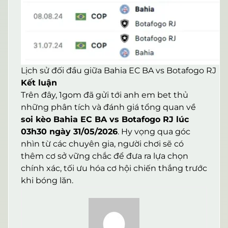
Lịch sử đối đầu giữa Bahia EC BA vs Botafogo RJ
Kết luận
Trên đây, 1gom đã gửi tới anh em bet thủ
những phân tích và đánh giá tổng quan về
soi kèo Bahia EC BA vs Botafogo RJ lúc
03h30 ngày 31/05/2026
. Hy vọng qua góc
nhìn từ các chuyên gia, người chơi sẽ có
thêm cơ sở vững chắc để đưa ra lựa chọn
chính xác, tối ưu hóa cơ hội chiến thắng trước
khi bóng lăn.