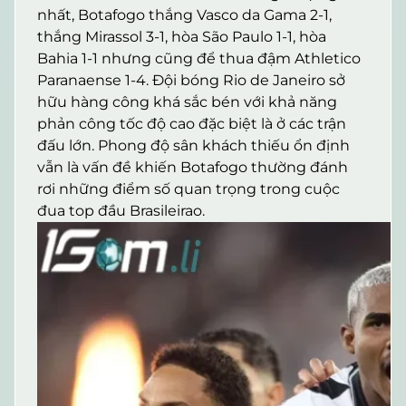
nhất, Botafogo thắng Vasco da Gama 2-1,
thắng Mirassol 3-1, hòa São Paulo 1-1, hòa
Bahia 1-1 nhưng cũng để thua đậm Athletico
Paranaense 1-4. Đội bóng Rio de Janeiro sở
hữu hàng công khá sắc bén với khả năng
phản công tốc độ cao đặc biệt là ở các trận
đấu lớn. Phong độ sân khách thiếu ổn định
vẫn là vấn đề khiến Botafogo thường đánh
rơi những điểm số quan trọng trong cuộc
đua top đầu Brasileirao.