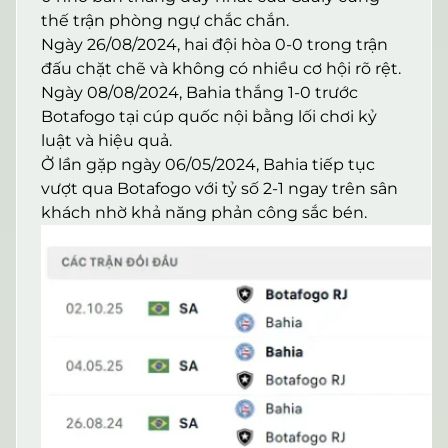
thế trận phòng ngự chắc chắn.
Ngày 26/08/2024, hai đội hòa 0-0 trong trận
đấu chặt chẽ và không có nhiều cơ hội rõ rệt.
Ngày 08/08/2024, Bahia thắng 1-0 trước
Botafogo tại cúp quốc nội bằng lối chơi kỷ
luật và hiệu quả.
Ở lần gặp ngày 06/05/2024, Bahia tiếp tục
vượt qua Botafogo với tỷ số 2-1 ngay trên sân
khách nhờ khả năng phản công sắc bén.