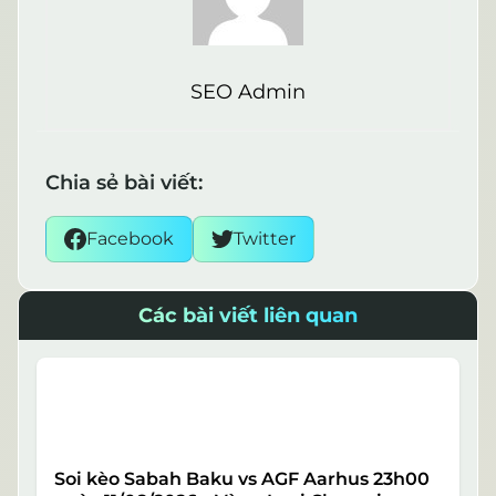
SEO Admin
Chia sẻ bài viết:
Facebook
Twitter
Các bài viết liên quan
Soi kèo Sabah Baku vs AGF Aarhus 23h00