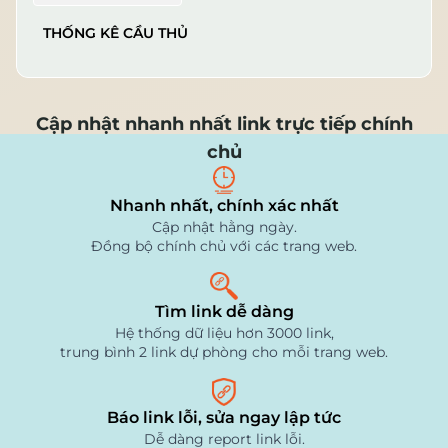
THỐNG KÊ CẦU THỦ
Cập nhật nhanh nhất link trực tiếp chính
chủ
Nhanh nhất, chính xác nhất
Cập nhật hằng ngày.
Đồng bộ chính chủ với các trang web.
Tìm link dễ dàng
Hệ thống dữ liệu hơn 3000 link,
trung bình 2 link dự phòng cho mỗi trang web.
Báo link lỗi, sửa ngay lập tức
Dễ dàng report link lỗi.