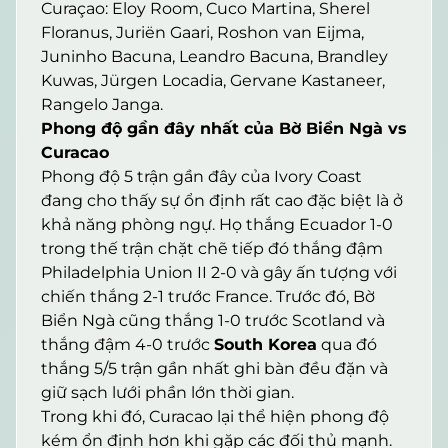
Curaçao: Eloy Room, Cuco Martina, Sherel
Floranus, Juriën Gaari, Roshon van Eijma,
Juninho Bacuna, Leandro Bacuna, Brandley
Kuwas, Jürgen Locadia, Gervane Kastaneer,
Rangelo Janga.
Phong độ gần đây nhất của Bờ Biển Ngà vs
Curacao
Phong độ 5 trận gần đây của Ivory Coast
đang cho thấy sự ổn định rất cao đặc biệt là ở
khả năng phòng ngự. Họ thắng Ecuador 1-0
trong thế trận chặt chẽ tiếp đó thắng đậm
Philadelphia Union II 2-0 và gây ấn tượng với
chiến thắng 2-1 trước France. Trước đó, Bờ
Biển Ngà cũng thắng 1-0 trước Scotland và
thắng đậm 4-0 trước
South Korea
qua đó
thắng 5/5 trận gần nhất ghi bàn đều đặn và
giữ sạch lưới phần lớn thời gian.
Trong khi đó, Curacao lại thể hiện phong độ
kém ổn định hơn khi gặp các đối thủ mạnh.