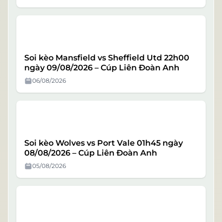
Soi kèo Mansfield vs Sheffield Utd 22h00
ngày 09/08/2026 – Cúp Liên Đoàn Anh
06/08/2026
Soi kèo Wolves vs Port Vale 01h45 ngày
08/08/2026 – Cúp Liên Đoàn Anh
05/08/2026