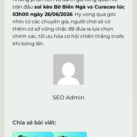
trận đấu
soi kèo Bờ Biển Ngà vs Curacao lúc
03h00 ngày 26/06/2026
. Hy vọng qua góc
nhìn từ các chuyên gia, người chơi sẽ có
thêm cơ sở vững chắc để đưa ra lựa chọn
chính xác, tối ưu hóa cơ hội chiến thắng trước
khi bóng lăn.
SEO Admin
Chia sẻ bài viết: