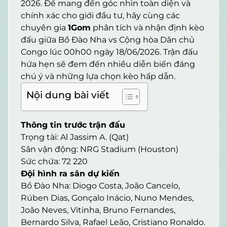
2026. Để mang đến góc nhìn toàn diện và
chính xác cho giới đầu tư, hãy cùng các
chuyên gia
1Gom
phân tích và nhận định kèo
đấu giữa Bồ Đào Nha vs Cộng hòa Dân chủ
Congo lúc 00h00 ngày 18/06/2026. Trận đấu
hứa hẹn sẽ đem đến nhiều diễn biến đáng
chú ý và những lựa chọn kèo hấp dẫn.
Nội dung bài viết
Thông tin trước trận đấu
Trọng tài: Al Jassim A. (Qat)
Sân vận động: NRG Stadium (Houston)
Sức chứa: 72 220
Đội hình ra sân dự kiến
Bồ Đào Nha: Diogo Costa, João Cancelo,
Rúben Dias, Gonçalo Inácio, Nuno Mendes,
João Neves, Vitinha, Bruno Fernandes,
Bernardo Silva, Rafael Leão, Cristiano Ronaldo.