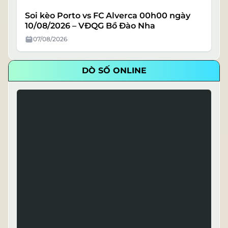
Soi kèo Porto vs FC Alverca 00h00 ngày
10/08/2026 – VĐQG Bồ Đào Nha
07/08/2026
DÒ SỐ ONLINE