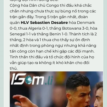
Cộng hòa Dân chủ Congo thi đấu khá chắc
chắn nhưng chưa thực sự bùng nổ trong các
trận gần đây. Trong 5 trận gần nhất, đoàn
quân
HLV Sebastien Desabre
hòa Denmark
0-0, thua Algeria 0-1, thắng Botswana 3-0, hòa
Senegal 1-1 và thắng Benin 1-0. Thành tích là 2
thắng, 2 hòa và 1 thua cho thấy sự ổn định
nhất định trong phòng ngự nhưng khả năng
tấn công còn hạn chế khi gặp các đội mạnh.
Tinh thần thi đấu và tổ chức đội hình của họ
vẫn giúp tạo ra không ít khó khăn cho đối
thủ.