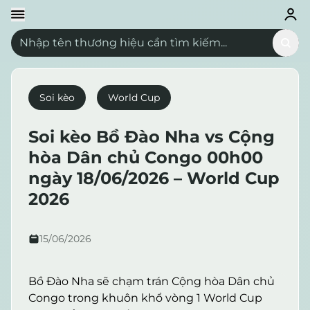
Soi kèo
World Cup
Soi kèo Bồ Đào Nha vs Cộng
hòa Dân chủ Congo 00h00
ngày 18/06/2026 – World Cup
2026
15/06/2026
Bồ Đào Nha sẽ chạm trán Cộng hòa Dân chủ
Congo trong khuôn khổ vòng 1 World Cup