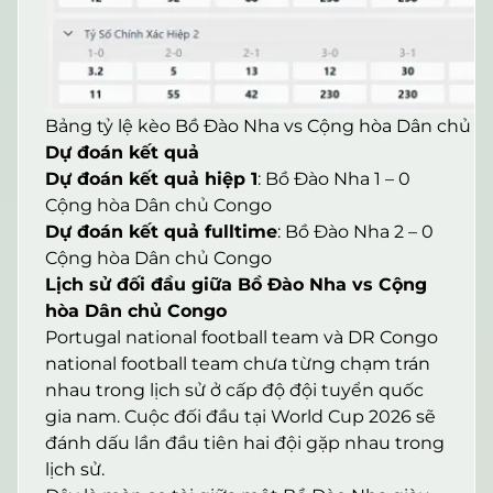
Bảng tỷ lệ kèo Bồ Đào Nha vs Cộng hòa Dân chủ 
Dự đoán kết quả
Dự đoán kết quả hiệp 1
: Bồ Đào Nha 1 – 0
Cộng hòa Dân chủ Congo
Dự đoán kết quả fulltime
: Bồ Đào Nha 2 – 0
Cộng hòa Dân chủ Congo
Lịch sử đối đầu giữa Bồ Đào Nha vs Cộng
hòa Dân chủ Congo
Portugal national football team và DR Congo
national football team chưa từng chạm trán
nhau trong lịch sử ở cấp độ đội tuyển quốc
gia nam. Cuộc đối đầu tại World Cup 2026 sẽ
đánh dấu lần đầu tiên hai đội gặp nhau trong
lịch sử.