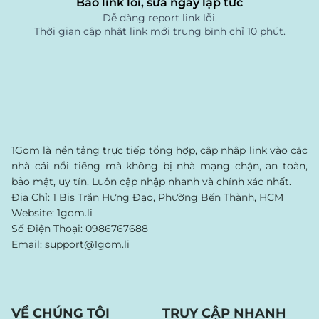
Báo link lỗi, sửa ngay lập tức
Dễ dàng report link lỗi.
Thời gian cập nhật link mới trung bình chỉ 10 phút.
1Gom là nền tảng trực tiếp tổng hợp, cập nhập link vào các
nhà cái nổi tiếng mà không bị nhà mạng chặn, an toàn,
bảo mật, uy tín. Luôn cập nhập nhanh và chính xác nhất.
Địa Chỉ: 1 Bis Trần Hưng Đạo, Phường Bến Thành, HCM
Website:
1gom.li
Số Điện Thoại: 0986767688
Email:
support@1gom.li
VỀ CHÚNG TÔI
TRUY CẬP NHANH