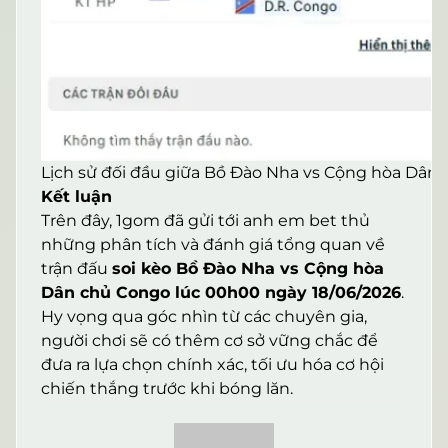
Lịch sử đối đầu giữa Bồ Đào Nha vs Cộng hòa Dân
Kết luận
Trên đây, 1gom đã gửi tới anh em bet thủ
những phân tích và đánh giá tổng quan về
trận đấu
soi kèo Bồ Đào Nha vs Cộng hòa
Dân chủ Congo lúc 00h00 ngày 18/06/2026
.
Hy vọng qua góc nhìn từ các chuyên gia,
người chơi sẽ có thêm cơ sở vững chắc để
đưa ra lựa chọn chính xác, tối ưu hóa cơ hội
chiến thắng trước khi bóng lăn.