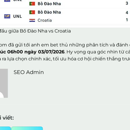
 đầu giữa Bồ Đào Nha vs Croatia
gom đã gửi tới anh em bet thủ những phân tích và đánh
 lúc 06h00 ngày 03/07/2026
. Hy vọng qua góc nhìn từ c
 ra lựa chọn chính xác, tối ưu hóa cơ hội chiến thắng trư
SEO Admin
 viết: