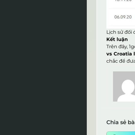
Lịch sử đối
Kết luận
Trên đây, 1
vs Croatia
chắc để đưa
Chia sẻ bài