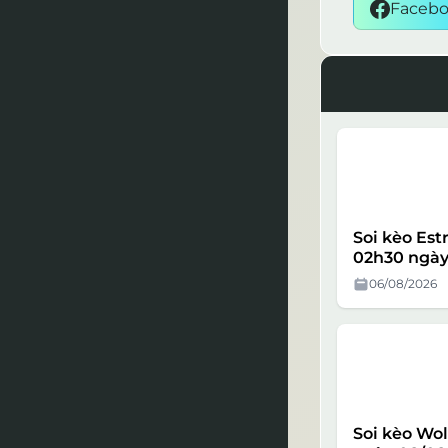
Faceb
Soi kèo Est
02h30 ngày
Bồ Đào Nh
06/08/2026
Soi kèo Wol