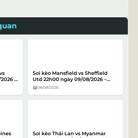
 quan
vs
Soi kèo Mansfield vs Sheffield
2026 –
Utd 22h00 ngày 09/08/2026 –
Cúp Liên Đoàn Anh
06/08/2026
pines
Soi kèo Thái Lan vs Myanmar