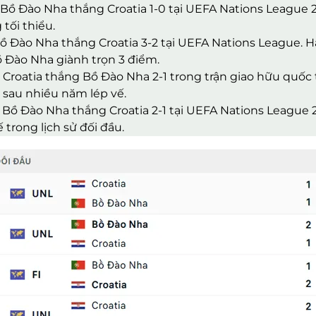
 Bồ Đào Nha thắng Croatia 1-0 tại UEFA Nations League 2
tối thiểu.
 Bồ Đào Nha thắng Croatia 3-2 tại UEFA Nations League. H
ồ Đào Nha giành trọn 3 điểm.
 Croatia thắng Bồ Đào Nha 2-1 trong trận giao hữu quốc t
sau nhiều năm lép vế.
 Bồ Đào Nha thắng Croatia 2-1 tại UEFA Nations League 
hế trong lịch sử đối đầu.