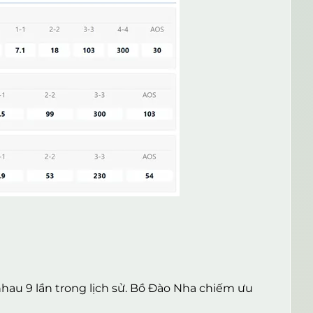
nhau 9 lần trong lịch sử. Bồ Đào Nha chiếm ưu