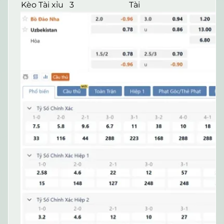
Kèo Tài xỉu
3
Tài