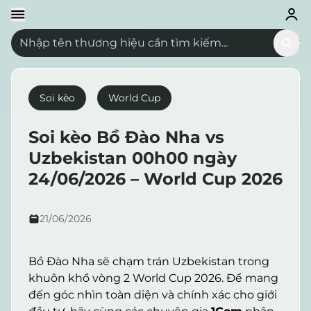
Soi kèo
World Cup
Soi kèo Bồ Đào Nha vs
Uzbekistan 00h00 ngày
24/06/2026 – World Cup 2026
21/06/2026
Bồ Đào Nha sẽ chạm trán Uzbekistan trong
khuôn khổ vòng 2 World Cup 2026. Để mang
đến góc nhìn toàn diện và chính xác cho giới