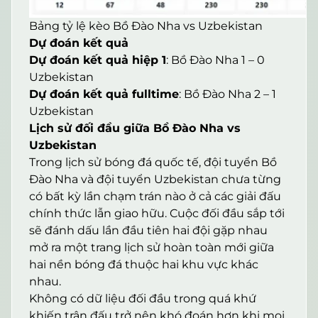
Bảng tỷ lệ kèo Bồ Đào Nha vs Uzbekistan
Dự đoán kết quả
Dự đoán kết quả hiệp 1
: Bồ Đào Nha 1 – 0
Uzbekistan
Dự đoán kết quả fulltime
: Bồ Đào Nha 2 – 1
Uzbekistan
Lịch sử đối đầu giữa Bồ Đào Nha vs
Uzbekistan
Trong lịch sử bóng đá quốc tế, đội tuyển Bồ
Đào Nha và đội tuyển Uzbekistan chưa từng
có bất kỳ lần chạm trán nào ở cả các giải đấu
chính thức lẫn giao hữu. Cuộc đối đầu sắp tới
sẽ đánh dấu lần đầu tiên hai đội gặp nhau
mở ra một trang lịch sử hoàn toàn mới giữa
hai nền bóng đá thuộc hai khu vực khác
nhau.
Không có dữ liệu đối đầu trong quá khứ
khiến trận đấu trở nên khó đoán hơn khi mọi