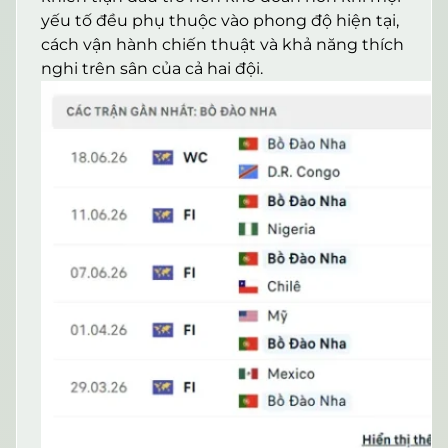
yếu tố đều phụ thuộc vào phong độ hiện tại,
cách vận hành chiến thuật và khả năng thích
nghi trên sân của cả hai đội.