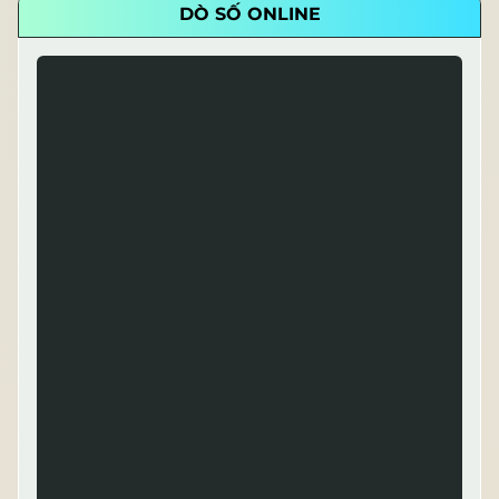
DÒ SỐ ONLINE