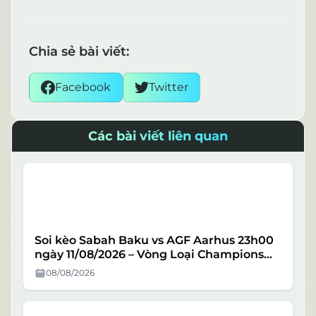
Chia sẻ bài viết:
Facebook
Twitter
Các bài viết liên quan
Soi kèo Sabah Baku vs AGF Aarhus 23h00
ngày 11/08/2026 – Vòng Loại Champions
League
08/08/2026