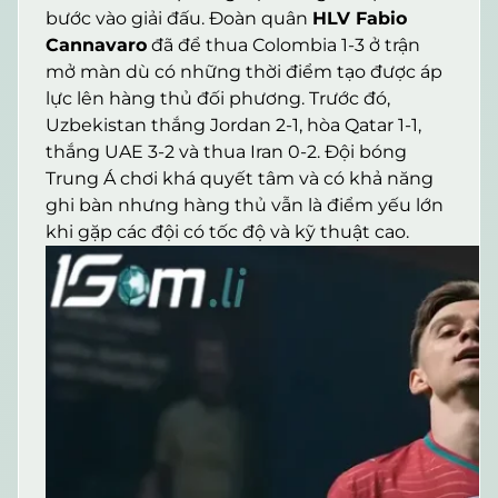
bước vào giải đấu. Đoàn quân
HLV Fabio
Cannavaro
đã để thua Colombia 1-3 ở trận
mở màn dù có những thời điểm tạo được áp
lực lên hàng thủ đối phương. Trước đó,
Uzbekistan thắng Jordan 2-1, hòa Qatar 1-1,
thắng UAE 3-2 và thua Iran 0-2. Đội bóng
Trung Á chơi khá quyết tâm và có khả năng
ghi bàn nhưng hàng thủ vẫn là điểm yếu lớn
khi gặp các đội có tốc độ và kỹ thuật cao.