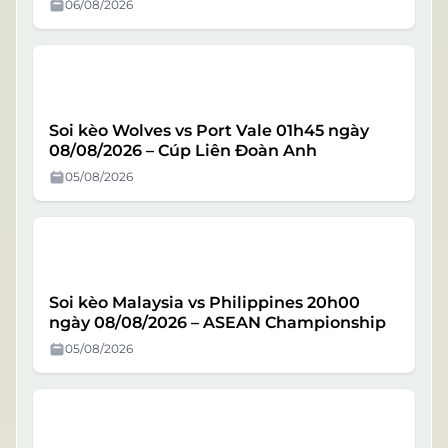
06/08/2026
Soi kèo Wolves vs Port Vale 01h45 ngày
08/08/2026 – Cúp Liên Đoàn Anh
05/08/2026
Soi kèo Malaysia vs Philippines 20h00
ngày 08/08/2026 – ASEAN Championship
05/08/2026