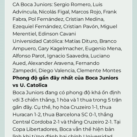
CA Boca Juniors: Sergio Romero, Luis
Advíncula, Nicolás Figal, Marcos Rojo, Frank
Fabra, Pol Fernández, Cristian Medina,
Ezequiel Fernández, Cristian Pavón, Miguel
Merentiel, Edinson Cavani
Universidad Católica: Matías Dituro, Branco
Ampuero, Gary Kagelmacher, Eugenio Mena,
Alfonso Parot, Ignacio Saavedra, Luciano
Aued, Alexander Aravena, Fernando
Zampedri, Diego Valencia, Clemente Montes
Phong độ gần đây nhất của Boca Juniors
vs U. Catolica
Boca Juniors đang có phong độ khá ổn định
với 3 chiến thắng, 1 hòa và 1 thua trong 5 trận
gần đây. Cụ thể, họ hòa Cruzeiro 1-1, thua
Huracan 1-2, thua Barcelona SC 0-1, thắng
Central Cordoba 2-1 và thắng Cruzeiro 2-1. Tại
Copa Libertadores, Boca vẫn thể hiện bản
lĩnh khi từng đánh bại chính Universidad