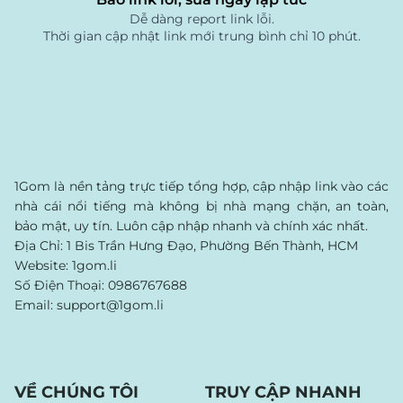
Dễ dàng report link lỗi.
Thời gian cập nhật link mới trung bình chỉ 10 phút.
1Gom là nền tảng trực tiếp tổng hợp, cập nhập link vào các
nhà cái nổi tiếng mà không bị nhà mạng chặn, an toàn,
bảo mật, uy tín. Luôn cập nhập nhanh và chính xác nhất.
Địa Chỉ: 1 Bis Trần Hưng Đạo, Phường Bến Thành, HCM
Website:
1gom.li
Số Điện Thoại: 0986767688
Email:
support@1gom.li
VỀ CHÚNG TÔI
TRUY CẬP NHANH