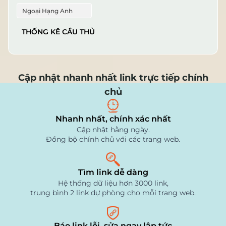
Ngoại Hạng Anh
THỐNG KÊ CẦU THỦ
Cập nhật nhanh nhất link trực tiếp chính
chủ
Nhanh nhất, chính xác nhất
Cập nhật hằng ngày.
Đồng bộ chính chủ với các trang web.
Tìm link dễ dàng
Hệ thống dữ liệu hơn 3000 link,
trung bình 2 link dự phòng cho mỗi trang web.
Báo link lỗi, sửa ngay lập tức