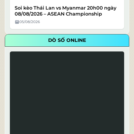
Soi kèo Thái Lan vs Myanmar 20h00 ngày
08/08/2026 – ASEAN Championship
05/08/2026
DÒ SỐ ONLINE