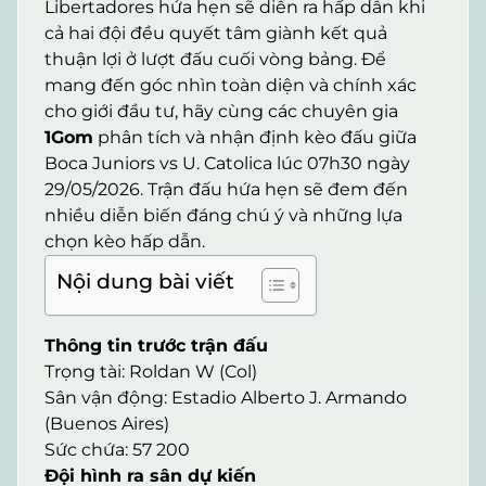
Libertadores hứa hẹn sẽ diễn ra hấp dẫn khi
cả hai đội đều quyết tâm giành kết quả
thuận lợi ở lượt đấu cuối vòng bảng. Để
mang đến góc nhìn toàn diện và chính xác
cho giới đầu tư, hãy cùng các chuyên gia
1Gom
phân tích và nhận định kèo đấu giữa
Boca Juniors vs U. Catolica lúc 07h30 ngày
29/05/2026. Trận đấu hứa hẹn sẽ đem đến
nhiều diễn biến đáng chú ý và những lựa
chọn kèo hấp dẫn.
Nội dung bài viết
Thông tin trước trận đấu
Trọng tài: Roldan W (Col)
Sân vận động: Estadio Alberto J. Armando
(Buenos Aires)
Sức chứa: 57 200
Đội hình ra sân dự kiến