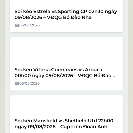
Soi kèo Estrela vs Sporting CP 02h30 ngày
09/08/2026 – VĐQG Bồ Đào Nha
06/08/2026
Soi kèo Vitoria Guimaraes vs Arouca
00h00 ngày 09/08/2026 – VĐQG Bồ Đào
Nha
06/08/2026
Soi kèo Mansfield vs Sheffield Utd 22h00
ngày 09/08/2026 – Cúp Liên Đoàn Anh