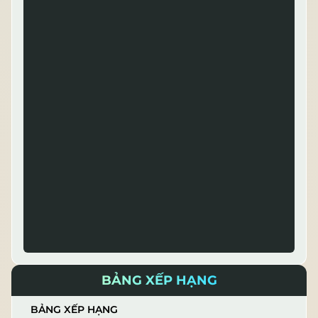
BẢNG XẾP HẠNG
BẢNG XẾP HẠNG