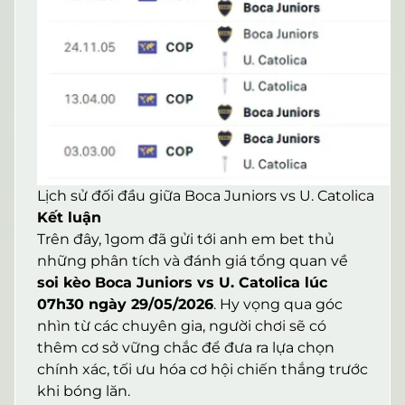
Lịch sử đối đầu giữa Boca Juniors vs U. Catolica
Kết luận
Trên đây, 1gom đã gửi tới anh em bet thủ
những phân tích và đánh giá tổng quan về
soi kèo Boca Juniors vs U. Catolica lúc
07h30 ngày 29/05/2026
. Hy vọng qua góc
nhìn từ các chuyên gia, người chơi sẽ có
thêm cơ sở vững chắc để đưa ra lựa chọn
chính xác, tối ưu hóa cơ hội chiến thắng trước
khi bóng lăn.