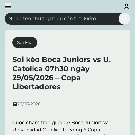
Soi kèo
Soi kèo Boca Juniors vs U.
Catolica 07h30 ngày
29/05/2026 – Copa
Libertadores
26/05/2026
Cuộc chạm trán giữa CA Boca Juniors và
Universidad Católica tại vòng 6 Copa