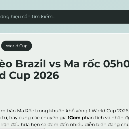
World Cup
kèo Brazil vs Ma rốc 05h
d Cup 2026
hạm trán Ma Rốc trong khuôn khổ vòng 1 World Cup 2026
u tư, hãy cùng các chuyên gia
1Gom
phân tích và nhận đị
 Trận đấu hứa hẹn sẽ đem đến nhiều diễn biến đáng chú