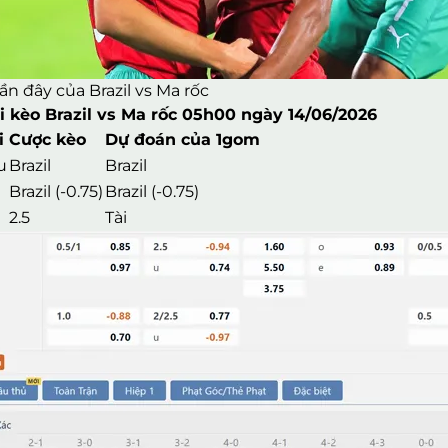
n đây của Brazil vs Ma rốc
i kèo Brazil vs Ma rốc 05h00 ngày 14/06/2026
i
Cược kèo
Dự đoán của 1gom
u
Brazil
Brazil
Brazil (-0.75)
Brazil (-0.75)
2.5
Tài