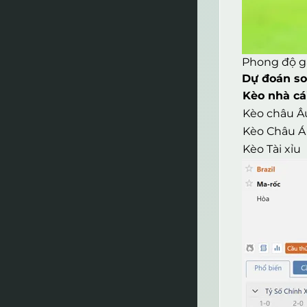
Phong độ gầ
Dự đoán so
Kèo nhà cá
Kèo châu Â
Kèo Châu Á
Kèo Tài xỉu