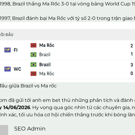
1998, Brazil thắng Ma Rốc 3-0 tại vòng bảng World Cup 1
997, Brazil đánh bại Ma Rốc với tỷ số 2-0 trong trận giao
đầu giữa Brazil vs Ma rốc
gom đã gửi tới anh em bet thủ những phân tích và đánh
 14/06/2026
. Hy vọng qua góc nhìn từ các chuyên gia, 
nh xác, tối ưu hóa cơ hội chiến thắng trước khi bóng lăn
SEO Admin