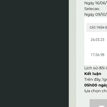
Ngày 16/06/
Selecao.
Ngày 09/10/1
Lịch sử đối 
Kết luận
Trên đây, 1
05h00 ngày
lựa chọn chí