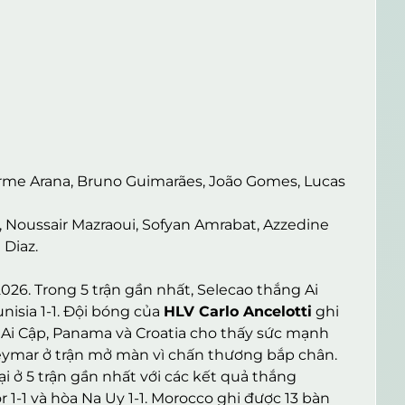
lherme Arana, Bruno Guimarães, João Gomes, Lucas
, Noussair Mazraoui, Sofyan Amrabat, Azzedine
 Diaz.
26. Trong 5 trận gần nhất, Selecao thắng Ai
nisia 1-1. Đội bóng của
HLV Carlo Ancelotti
ghi
c Ai Cập, Panama và Croatia cho thấy sức mạnh
eymar ở trận mở màn vì chấn thương bắp chân.
i ở 5 trận gần nhất với các kết quả thắng
 1-1 và hòa Na Uy 1-1. Morocco ghi được 13 bàn