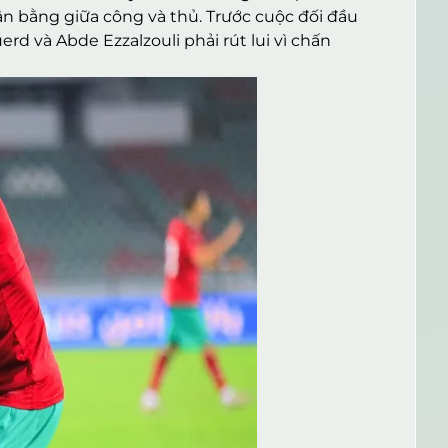
cân bằng giữa công và thủ. Trước cuộc đối đầu
uerd và Abde Ezzalzouli phải rút lui vì chấn