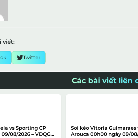
 viết:
ook
Twitter
Các bài viết liên
rela vs Sporting CP
Soi kèo Vitoria Guimaraes 
 09/08/2026 – VĐQG
Arouca 00h00 ngày 09/08/