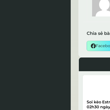
Chia sẻ bài
Faceb
Soi kèo Est
02h30 ngày