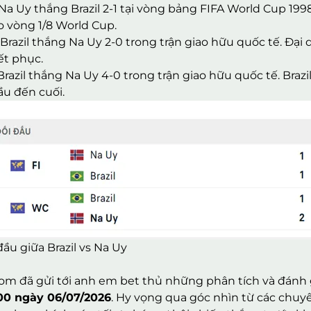
 Na Uy thắng Brazil 2-1 tại vòng bảng FIFA World Cup 1998
o vòng 1/8 World Cup.
 Brazil thắng Na Uy 2-0 trong trận giao hữu quốc tế. Đại
ết phục.
Brazil thắng Na Uy 4-0 trong trận giao hữu quốc tế. Braz
ầu đến cuối.
đầu giữa Brazil vs Na Uy
gom đã gửi tới anh em bet thủ những phân tích và đánh
00 ngày 06/07/2026
. Hy vọng qua góc nhìn từ các chuyê