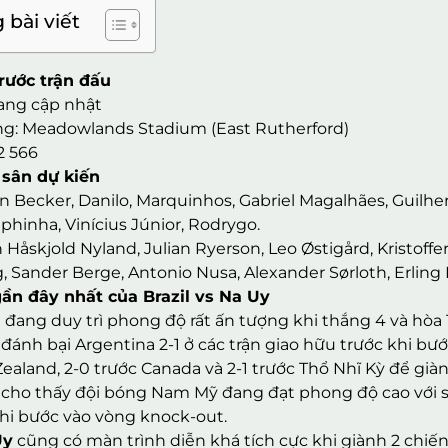
 bài viết
rước trận đấu
Đang cập nhật
ng: Meadowlands Stadium (East Rutherford)
2 566
 sân dự kiến
sson Becker, Danilo, Marquinhos, Gabriel Magalhães, Gui
phinha, Vinícius Júnior, Rodrygo.
 Håskjold Nyland, Julian Ryerson, Leo Østigård, Kristoffe
g, Sander Berge, Antonio Nusa, Alexander Sørloth, Erling
ần đây nhất của Brazil vs Na Uy
 đang duy trì phong độ rất ấn tượng khi thắng 4 và hòa 1
 đánh bại Argentina 2-1 ở các trận giao hữu trước khi bư
ealand, 2-0 trước Canada và 2-1 trước Thổ Nhĩ Kỳ để già
 cho thấy đội bóng Nam Mỹ đang đạt phong độ cao với 
hi bước vào vòng knock-out.
Uy
cũng có màn trình diễn khá tích cực khi giành 2 chiến t