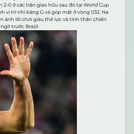
h 2-0 ở các trận giao hữu sau đó tại World Cup
h vị trí nhì bảng G và góp mặt ở vòng 1/32. Na
 ánh lối chơi giàu thể lực và tinh thần chiến
gờ trước Brazil.