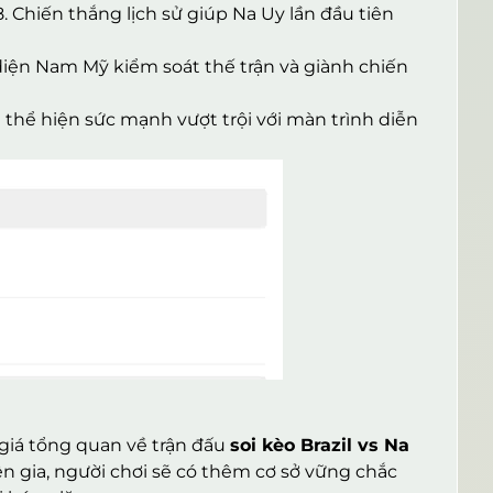
. Chiến thắng lịch sử giúp Na Uy lần đầu tiên
 diện Nam Mỹ kiểm soát thế trận và giành chiến
il thể hiện sức mạnh vượt trội với màn trình diễn
 giá tổng quan về trận đấu
soi kèo Brazil vs Na
n gia, người chơi sẽ có thêm cơ sở vững chắc