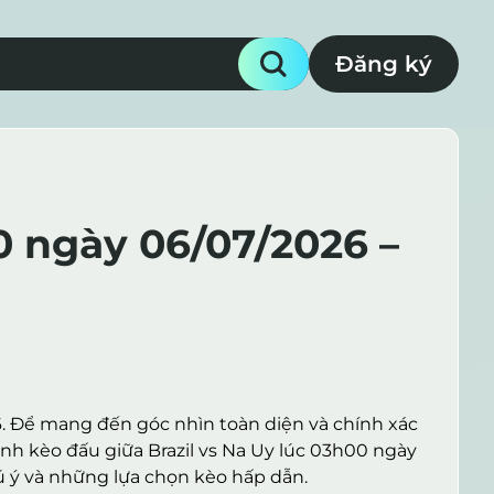
Đăng ký
0 ngày 06/07/2026 –
6. Để mang đến góc nhìn toàn diện và chính xác
nh kèo đấu giữa Brazil vs Na Uy lúc 03h00 ngày
 ý và những lựa chọn kèo hấp dẫn.