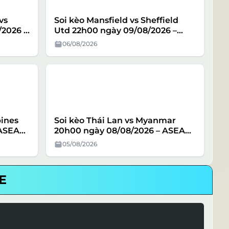
vs
Soi kèo Mansfield vs Sheffield
2026 –
Utd 22h00 ngày 09/08/2026 –
Cúp Liên Đoàn Anh
06/08/2026
pines
Soi kèo Thái Lan vs Myanmar
 ASEAN
20h00 ngày 08/08/2026 – ASEAN
Championship
05/08/2026
E