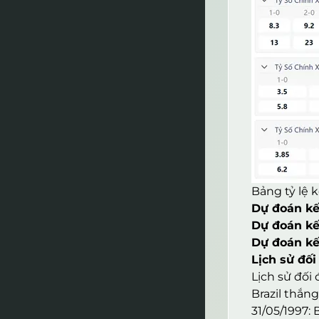
Bảng tỷ lệ k
Dự đoán kế
Dự đoán kế
Dự đoán kế
Lịch sử đối
Lịch sử đối 
Brazil thắng
31/05/1997: 