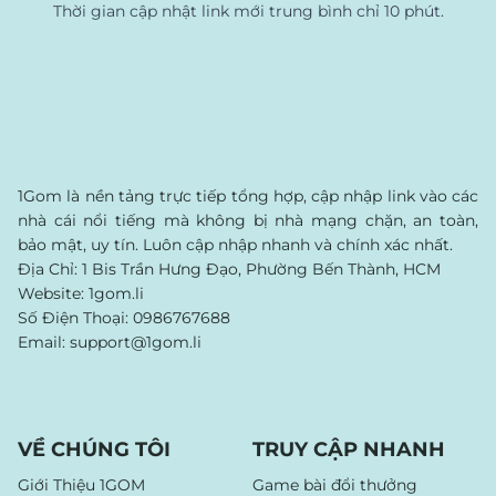
Thời gian cập nhật link mới trung bình chỉ 10 phút.
1Gom là nền tảng trực tiếp tổng hợp, cập nhập link vào các
nhà cái nổi tiếng mà không bị nhà mạng chặn, an toàn,
bảo mật, uy tín. Luôn cập nhập nhanh và chính xác nhất.
Địa Chỉ: 1 Bis Trần Hưng Đạo, Phường Bến Thành, HCM
Website:
1gom.li
Số Điện Thoại: 0986767688
Email:
support@1gom.li
VỀ CHÚNG TÔI
TRUY CẬP NHANH
Giới Thiệu 1GOM
Game bài đổi thưởng