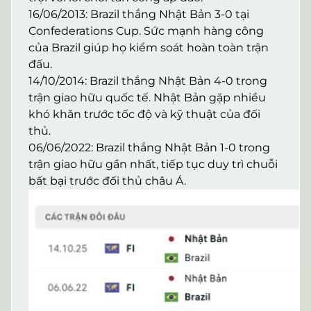
16/06/2013: Brazil thắng Nhật Bản 3-0 tại
Confederations Cup. Sức mạnh hàng công
của Brazil giúp họ kiểm soát hoàn toàn trận
đấu.
14/10/2014: Brazil thắng Nhật Bản 4-0 trong
trận giao hữu quốc tế. Nhật Bản gặp nhiều
khó khăn trước tốc độ và kỹ thuật của đối
thủ.
06/06/2022: Brazil thắng Nhật Bản 1-0 trong
trận giao hữu gần nhất, tiếp tục duy trì chuỗi
bất bại trước đối thủ châu Á.