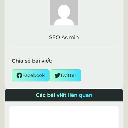
SEO Admin
Chia sẻ bài viết:
Facebook
Twitter
Các bài viết liên quan