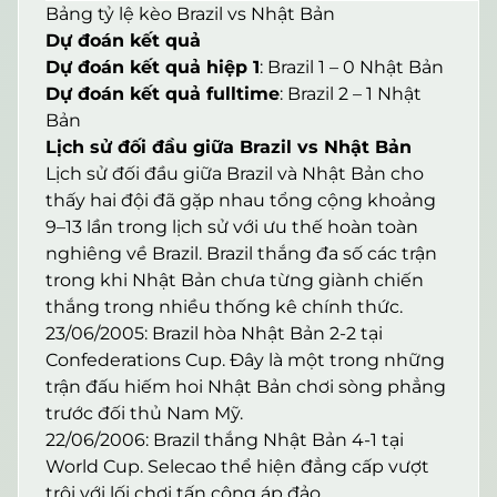
Bảng tỷ lệ kèo Brazil vs Nhật Bản
Dự đoán kết quả
Dự đoán kết quả hiệp 1
: Brazil 1 – 0 Nhật Bản
Dự đoán kết quả fulltime
: Brazil 2 – 1 Nhật
Bản
Lịch sử đối đầu giữa Brazil vs Nhật Bản
Lịch sử đối đầu giữa Brazil và Nhật Bản cho
thấy hai đội đã gặp nhau tổng cộng khoảng
9–13 lần trong lịch sử với ưu thế hoàn toàn
nghiêng về Brazil. Brazil thắng đa số các trận
trong khi Nhật Bản chưa từng giành chiến
thắng trong nhiều thống kê chính thức.
23/06/2005: Brazil hòa Nhật Bản 2-2 tại
Confederations Cup. Đây là một trong những
trận đấu hiếm hoi Nhật Bản chơi sòng phẳng
trước đối thủ Nam Mỹ.
22/06/2006: Brazil thắng Nhật Bản 4-1 tại
World Cup. Selecao thể hiện đẳng cấp vượt
trội với lối chơi tấn công áp đảo.