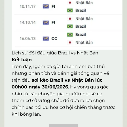
Lịch sử đối đầu giữa Brazil vs Nhật Bản
Kết luận
Trên đây, 1gom đã gửi tới anh em bet thủ
những phân tích và đánh giá tổng quan về
trận đấu
soi kèo Brazil vs Nhật Bản lúc
00h00 ngày 30/06/2026
. Hy vọng qua góc
nhìn từ các chuyên gia, người chơi sẽ có
thêm cơ sở vững chắc để đưa ra lựa chọn
chính xác, tối ưu hóa cơ hội chiến thắng trước
khi bóng lăn.