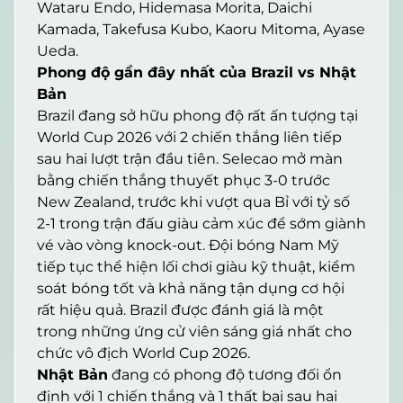
Wataru Endo, Hidemasa Morita, Daichi
Kamada, Takefusa Kubo, Kaoru Mitoma, Ayase
Ueda.
Phong độ gần đây nhất của Brazil vs Nhật
Bản
Brazil đang sở hữu phong độ rất ấn tượng tại
World Cup 2026 với 2 chiến thắng liên tiếp
sau hai lượt trận đầu tiên. Selecao mở màn
bằng chiến thắng thuyết phục 3-0 trước
New Zealand, trước khi vượt qua Bỉ với tỷ số
2-1 trong trận đấu giàu cảm xúc để sớm giành
vé vào vòng knock-out. Đội bóng Nam Mỹ
tiếp tục thể hiện lối chơi giàu kỹ thuật, kiểm
soát bóng tốt và khả năng tận dụng cơ hội
rất hiệu quả. Brazil được đánh giá là một
trong những ứng cử viên sáng giá nhất cho
chức vô địch World Cup 2026.
Nhật Bản
đang có phong độ tương đối ổn
định với 1 chiến thắng và 1 thất bại sau hai