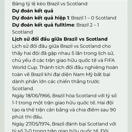
Bảng tỷ lệ kèo Brazil vs Scotland
Dự đoán kết quả
Dự đoán kết quả hiệp 1
: Brazil 1 – 0 Scotland
Dự đoán kết quả fulltime
: Brazil 2 – 1
Scotland
Lịch sử đối đầu giữa Brazil vs Scotland
Lịch sử đối đầu giữa Brazil vs Scotland cho
thấy hai đội đã gặp nhau 5 lần trong lịch sử,
chủ yếu ở các trận giao hữu quốc tế và FIFA
World Cup. Thành tích đối đầu nghiêng hoàn
toàn về Brazil khi đại diện Nam Mỹ bất bại
dành phần lớn các chiến thắng trước
Scotland.
Ngày 18/06/1966, Brazil hòa Scotland với tỷ số
1-1 trong một trận giao hữu quốc tế. Hai đội
tạo ra thế trận cân bằng và chia điểm sau 90
phút thi đấu.
Ngày 27/05/1974, Brazil đánh bại Scotland với
tỷ số 2-0 trong trận giao hữu quốc tế. Đội