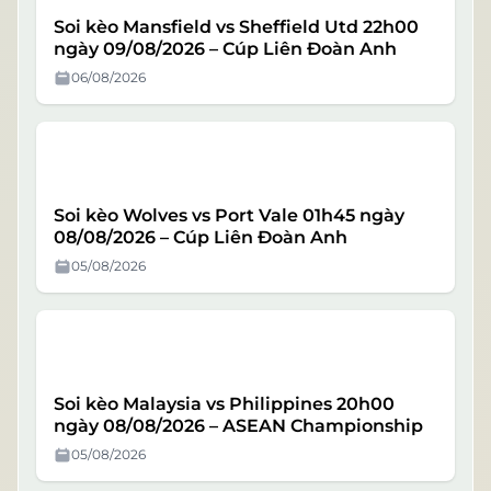
Soi kèo Mansfield vs Sheffield Utd 22h00
ngày 09/08/2026 – Cúp Liên Đoàn Anh
06/08/2026
Soi kèo Wolves vs Port Vale 01h45 ngày
08/08/2026 – Cúp Liên Đoàn Anh
05/08/2026
Soi kèo Malaysia vs Philippines 20h00
ngày 08/08/2026 – ASEAN Championship
05/08/2026