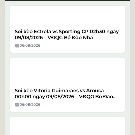
Soi kèo Estrela vs Sporting CP 02h30 ngày
09/08/2026 – VĐQG Bồ Đào Nha
06/08/2026
Soi kèo Vitoria Guimaraes vs Arouca
00h00 ngày 09/08/2026 – VĐQG Bồ Đào
Nha
06/08/2026