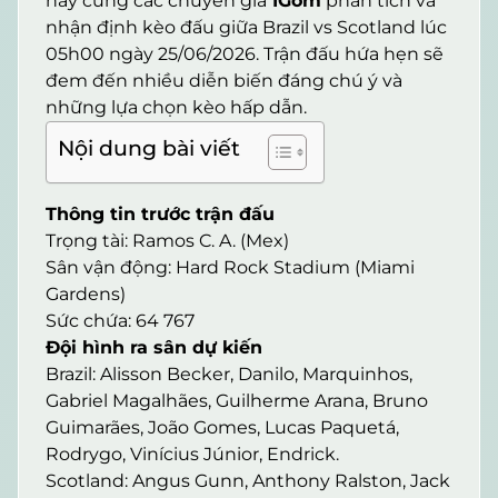
hãy cùng các chuyên gia
1Gom
phân tích và
nhận định kèo đấu giữa Brazil vs Scotland lúc
05h00 ngày 25/06/2026. Trận đấu hứa hẹn sẽ
đem đến nhiều diễn biến đáng chú ý và
những lựa chọn kèo hấp dẫn.
Nội dung bài viết
Thông tin trước trận đấu
Trọng tài: Ramos C. A. (Mex)
Sân vận động: Hard Rock Stadium (Miami
Gardens)
Sức chứa: 64 767
Đội hình ra sân dự kiến
Brazil: Alisson Becker, Danilo, Marquinhos,
Gabriel Magalhães, Guilherme Arana, Bruno
Guimarães, João Gomes, Lucas Paquetá,
Rodrygo, Vinícius Júnior, Endrick.
Scotland: Angus Gunn, Anthony Ralston, Jack