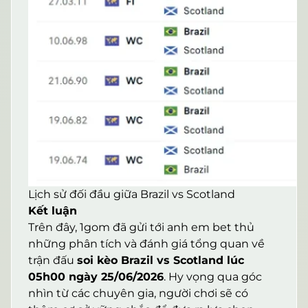
Lịch sử đối đầu giữa Brazil vs Scotland
Kết luận
Trên đây, 1gom đã gửi tới anh em bet thủ
những phân tích và đánh giá tổng quan về
trận đấu
soi kèo Brazil vs Scotland lúc
05h00 ngày 25/06/2026
. Hy vọng qua góc
nhìn từ các chuyên gia, người chơi sẽ có