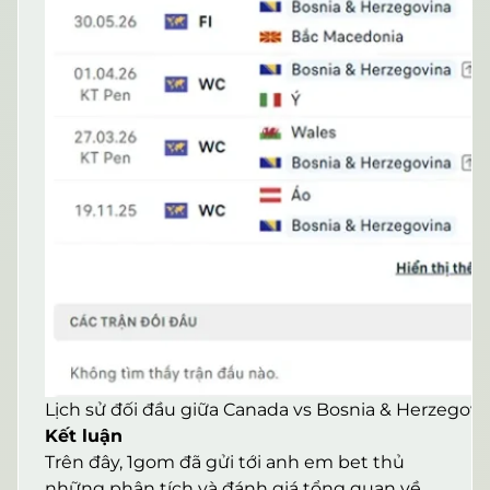
Lịch sử đối đầu giữa Canada vs Bosnia & Herzegovi
Kết luận
Trên đây, 1gom đã gửi tới anh em bet thủ
những phân tích và đánh giá tổng quan về