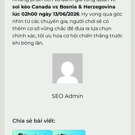
soi kèo Canada vs Bosnia & Herzegovina
lúc 02h00 ngày 13/06/2026
. Hy vọng qua góc
nhìn từ các chuyên gia, người chơi sẽ có
thêm cơ sở vững chắc để đưa ra lựa chọn
chính xác, tối ưu hóa cơ hội chiến thắng trước
khi bóng lăn.
SEO Admin
Chia sẻ bài viết: