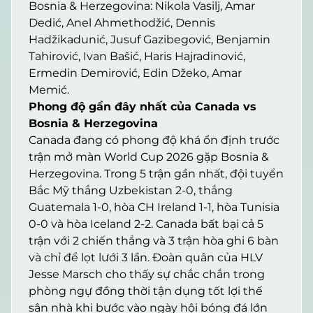
Bosnia & Herzegovina: Nikola Vasilj, Amar
Dedić, Anel Ahmethodžić, Dennis
Hadžikadunić, Jusuf Gazibegović, Benjamin
Tahirović, Ivan Bašić, Haris Hajradinović,
Ermedin Demirović, Edin Džeko, Amar
Memić.
Phong độ gần đây nhất của Canada vs
Bosnia & Herzegovina
Canada đang có phong độ khá ổn định trước
trận mở màn World Cup 2026 gặp Bosnia &
Herzegovina. Trong 5 trận gần nhất, đội tuyển
Bắc Mỹ thắng Uzbekistan 2-0, thắng
Guatemala 1-0, hòa CH Ireland 1-1, hòa Tunisia
0-0 và hòa Iceland 2-2. Canada bất bại cả 5
trận với 2 chiến thắng và 3 trận hòa ghi 6 bàn
và chỉ để lọt lưới 3 lần. Đoàn quân của HLV
Jesse Marsch cho thấy sự chắc chắn trong
phòng ngự đồng thời tận dụng tốt lợi thế
sân nhà khi bước vào ngày hội bóng đá lớn