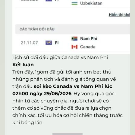
Lịch sử đối đầu giữa Canada vs Nam Phi
Kết luận
Trên đây, 1gom đã gửi tới anh em bet thủ
những phân tích và đánh giá tổng quan về
trận đấu
soi kèo Canada vs Nam Phi lúc
02h00 ngày 29/06/2026
. Hy vọng qua góc
nhìn từ các chuyên gia, người chơi sẽ có
thêm cơ sở vững chắc để đưa ra lựa chọn
chính xác, tối ưu hóa cơ hội chiến thắng trước
khi bóng lăn.