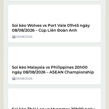
Soi kèo Wolves vs Port Vale 01h45 ngày
08/08/2026 – Cúp Liên Đoàn Anh
05/08/2026
Soi kèo Malaysia vs Philippines 20h00
ngày 08/08/2026 – ASEAN Championship
05/08/2026