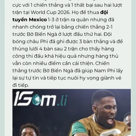
cực với 1 chiến thắng và 1 thất bại sau hai lượt
trận tại World Cup 2026. Họ để thua
đội
tuyển Mexico
1-3 ở trận ra quân nhưng đã
nhanh chóng trở lại bằng chiến thắng 2-1
trước Bờ Biển Ngà ở lượt đấu thứ hai. Đội
bóng châu Phi đã ghi được 3 bàn thắng và để
thủng lưới 4 bàn sau 2 trận cho thấy hàng
công thi đấu khá hiệu quả nhưng hàng thủ
vẫn còn nhiều điểm cần cải thiện. Chiến
thắng trước Bờ Biển Ngà đã giúp Nam Phi lấy
lại sự tự tin và tiếp tục nuôi hy vọng giành vé
đi tiếp.