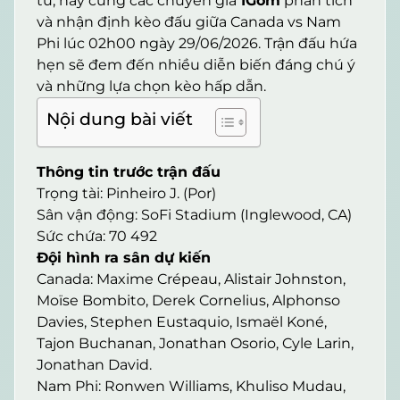
tư, hãy cùng các chuyên gia
1Gom
phân tích
và nhận định kèo đấu giữa Canada vs Nam
Phi lúc 02h00 ngày 29/06/2026. Trận đấu hứa
hẹn sẽ đem đến nhiều diễn biến đáng chú ý
và những lựa chọn kèo hấp dẫn.
Nội dung bài viết
Thông tin trước trận đấu
Trọng tài: Pinheiro J. (Por)
Sân vận động: SoFi Stadium (Inglewood, CA)
Sức chứa: 70 492
Đội hình ra sân dự kiến
Canada: Maxime Crépeau, Alistair Johnston,
Moïse Bombito, Derek Cornelius, Alphonso
Davies, Stephen Eustaquio, Ismaël Koné,
Tajon Buchanan, Jonathan Osorio, Cyle Larin,
Jonathan David.
Nam Phi: Ronwen Williams, Khuliso Mudau,