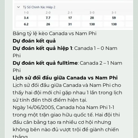
Bảng tỷ lệ kèo Canada vs Nam Phi
Dự đoán kết quả
Dự đoán kết quả hiệp 1
: Canada 1 – 0 Nam
Phi
Dự đoán kết quả fulltime
: Canada 2 – 1 Nam
Phi
Lịch sử đối đầu giữa Canada vs Nam Phi
Lịch sử đối đầu giữa Canada và Nam Phi cho
thấy hai đội mới chỉ gặp nhau 1 lần trong lịch
sử tính đến thời điểm hiện tại.
Ngày 14/06/2005, Canada hòa Nam Phi 1-1
trong một trận giao hữu quốc tế. Hai đội thi
đấu cân bằng tạo ra nhiều cơ hội nhưng
không bên nào đủ vượt trội để giành chiến
thắng.