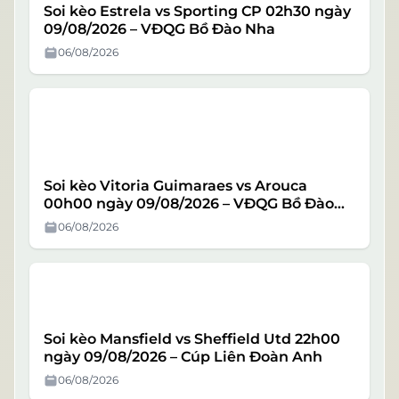
Soi kèo Estrela vs Sporting CP 02h30 ngày
09/08/2026 – VĐQG Bồ Đào Nha
06/08/2026
Soi kèo Vitoria Guimaraes vs Arouca
00h00 ngày 09/08/2026 – VĐQG Bồ Đào
Nha
06/08/2026
Soi kèo Mansfield vs Sheffield Utd 22h00
ngày 09/08/2026 – Cúp Liên Đoàn Anh
06/08/2026