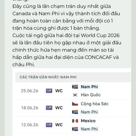
Đây cũng là lần chạm trán duy nhất giữa
Canada và Nam Phi vì vậy thành tích đối đầu
đang hoàn toàn cân bằng với mỗi đội có 1
trận hòa cùng ghi được 1 bàn thắng.
Cuộc tái ngộ giữa hai đội tại World Cup 2026
sẽ là lần đầu tiên họ gặp nhau ở một giải đấu
chính thức hứa hẹn mang đến màn so tài
hấp dẫn giữa hai đại diện của CONCACAF và
châu Phi.