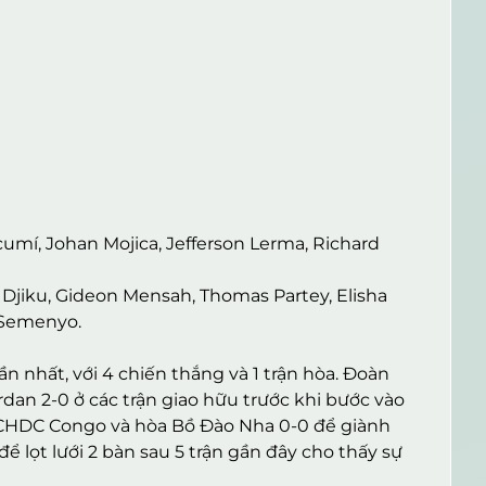
umí, Johan Mojica, Jefferson Lerma, Richard
 Djiku, Gideon Mensah, Thomas Partey, Elisha
 Semenyo.
n nhất, với 4 chiến thắng và 1 trận hòa. Đoàn
ordan 2-0 ở các trận giao hữu trước khi bước vào
ớc CHDC Congo và hòa Bồ Đào Nha 0-0 để giành
 lọt lưới 2 bàn sau 5 trận gần đây cho thấy sự