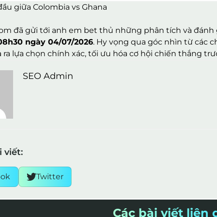
 đầu giữa Colombia vs Ghana
gom đã gửi tới anh em bet thủ những phân tích và đánh
08h30 ngày 04/07/2026
. Hy vọng qua góc nhìn từ các c
 ra lựa chọn chính xác, tối ưu hóa cơ hội chiến thắng trư
SEO Admin
 viết:
ook
Twitter
Các bài viết liên