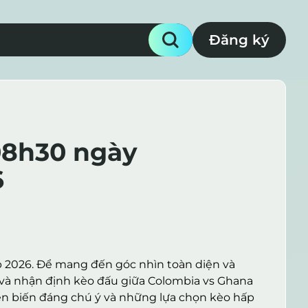
Đăng ký
08h30 ngày
6
 2026. Để mang đến góc nhìn toàn diện và
và nhận định kèo đấu giữa Colombia vs Ghana
ễn biến đáng chú ý và những lựa chọn kèo hấp