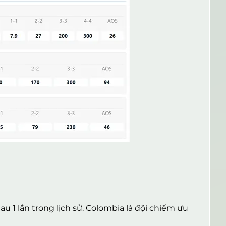
u 1 lần trong lịch sử. Colombia là đội chiếm ưu