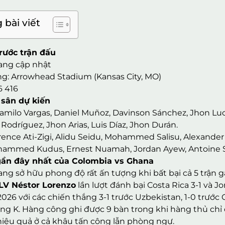
 bài viết
rước trận đấu
Đang cập nhật
g: Arrowhead Stadium (Kansas City, MO)
6 416
 sân dự kiến
amilo Vargas, Daniel Muñoz, Davinson Sánchez, Jhon Luc
Rodríguez, Jhon Arias, Luis Díaz, Jhon Durán.
ence Ati-Zigi, Alidu Seidu, Mohammed Salisu, Alexander
ammed Kudus, Ernest Nuamah, Jordan Ayew, Antoine
ần đây nhất của Colombia vs Ghana
ng sở hữu phong độ rất ấn tượng khi bất bại cả 5 trận gầ
LV Néstor Lorenzo
lần lượt đánh bại Costa Rica 3-1 và J
026 với các chiến thắng 3-1 trước Uzbekistan, 1-0 trư
ng K. Hàng công ghi được 9 bàn trong khi hàng thủ chỉ để
hiệu quả ở cả khâu tấn công lẫn phòng ngự.