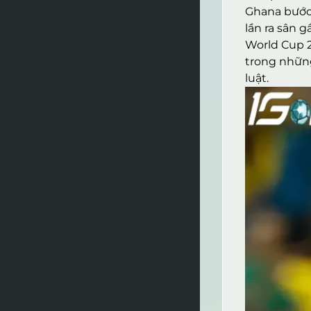
Ghana bước 
lần ra sân g
World Cup 2
trong những
luật.