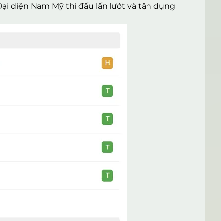
Đại diện Nam Mỹ thi đấu lấn lướt và tận dụng