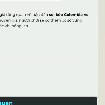
 giá tổng quan về trận đấu
soi kèo Colombia vs
huyên gia, người chơi sẽ có thêm cơ sở vững
ớc khi bóng lăn.
 quan