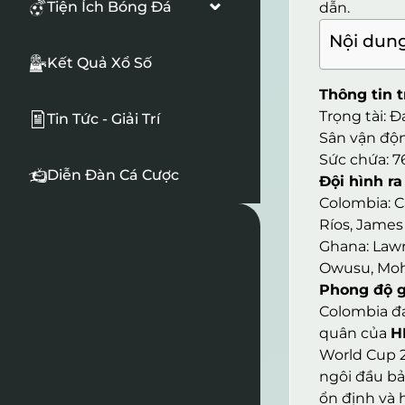
⌄
Tiện Ích Bóng Đá
dẫn.
Nội dung
Kết Quả Xổ Số
Thông tin t
Trọng tài: 
Tin Tức - Giải Trí
Sân vận độn
Sức chứa: 7
Diễn Đàn Cá Cược
Đội hình ra
Colombia: C
Ríos, James 
Ghana: Lawr
Owusu, Moh
Phong độ g
Colombia đa
quân của
H
World Cup 2
ngôi đầu bả
ổn định và 