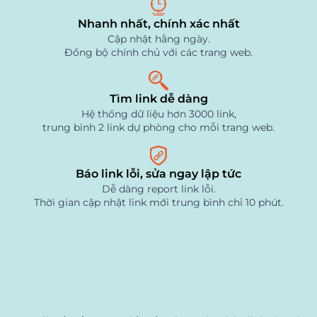
Nhanh nhất, chính xác nhất
Cập nhật hằng ngày.
Đồng bộ chính chủ với các trang web.
Tìm link dễ dàng
Hệ thống dữ liệu hơn 3000 link,
trung bình 2 link dự phòng cho mỗi trang web.
Báo link lỗi, sửa ngay lập tức
Dễ dàng report link lỗi.
Thời gian cập nhật link mới trung bình chỉ 10 phút.