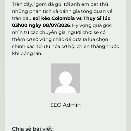
Trên đây, 1gom đã gửi tới anh em bet thủ
những phân tích và đánh giá tổng quan về
trận đấu
soi kèo Colombia vs Thụy Sĩ lúc
03h00 ngày 08/07/2026
. Hy vọng qua góc
nhìn từ các chuyên gia, người chơi sẽ có
thêm cơ sở vững chắc để đưa ra lựa chọn
chính xác, tối ưu hóa cơ hội chiến thắng trước
khi bóng lăn.
SEO Admin
Chia sẻ bài viết: