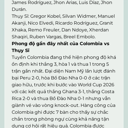
James Rodríguez, Jhon Arias, Luis Díaz, Jhon
Durán.
Thụy Sĩ: Gregor Kobel, Silvan Widmer, Manuel
Akanji, Nico Elvedi, Ricardo Rodríguez, Granit
Xhaka, Remo Freuler, Dan Ndoye, Xherdan
Shaqiri, Ruben Vargas, Breel Embolo.
Phong độ gần đây nhất của Colombia vs
Thụy Sĩ
Tuyển Colombia đang thể hiện phong độ khá
ổn định khi thắng 3, hòa 1 và thua 1 trong 5
trận gần nhất. Đại diện Nam Mỹ lần lượt đánh
bại Peru 2-0, hòa Bồ Đào Nha 0-0 ở các trận
giao hữu, trước khi bước vào World Cup 2026
với các kết quả thắng Ghana 3-1, thắng Costa
Rica 2-0 và thua Bồ Đào Nha 0-1 nhưng vẫn
giành vé vào vòng knock-out. Hàng công của
Colombia ghi được 7 bàn cho thấy sự chắc
chắn trong phòng ngự cùng khả năng tận
dụng cơ hội rất hiệu quả. Colombia được