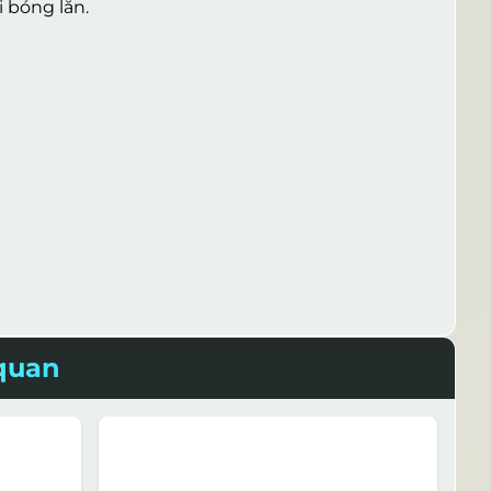
i bóng lăn.
 quan