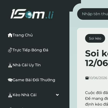
Trang Chủ
Soi kèo
Trực Tiếp Bóng Đá
Soi 
12/0
Nhà Cái Uy Tín
10/06/2026
Game Bài Đổi Thưởng
⌄
Cuộc đối đầ
Kèo Nhà Cái
Để mang đến
định kèo đấ