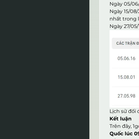
Ngày 05/06/
Ngày 15/08/
nhất trong l
Ngày 27/05/
Lịch sử đối
Kết luận
Trên đây, 1
Quốc lúc 0