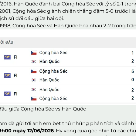
2016, Hàn Quốc đánh bại Cộng hòa Séc với tỷ số 2-1 trong
2001, Cộng hòa Séc giành chiến thắng đậm 5-0 trước Hàn
ịch sử đối đầu giữa hai đội.
1998, Cộng hòa Séc và Hàn Quốc hòa nhau 2-2 trong trậ
 đầu giữa Cộng hòa Séc vs Hàn Quốc
gom đã gửi tới anh em bet thủ những phân tích và đánh
9h00 ngày 12/06/2026
. Hy vọng qua góc nhìn từ các ch