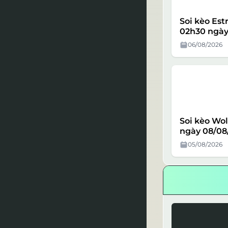
Soi kèo Est
02h30 ngày
Bồ Đào Nh
06/08/2026
Soi kèo Wol
ngày 08/08
Anh
05/08/2026