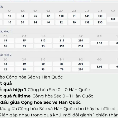
kèo Cộng hòa Séc vs Hàn Quốc
t quả
t quả hiệp 1
: Cộng hòa Séc 0 – 0 Hàn Quốc
t quả fulltime
: Cộng hòa Séc 0 – 1 Hàn Quốc
i đầu giữa Cộng hòa Séc vs Hàn Quốc
 đầu giữa Cộng hòa Séc và Hàn Quốc cho thấy hai đội c
3 lần gặp nhau trong quá khứ, mỗi đội giành 1 chiến thắn