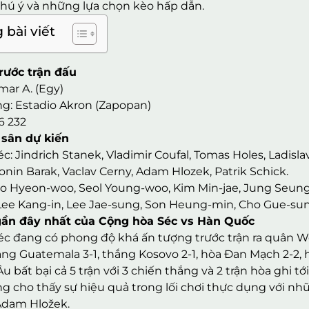
hú ý và những lựa chọn kèo hấp dẫn.
 bài viết
rước trận đấu
mar A. (Egy)
g: Estadio Akron (Zapopan)
6 232
 sân dự kiến
c: Jindrich Stanek, Vladimir Coufal, Tomas Holes, Ladisla
onin Barak, Vaclav Cerny, Adam Hlozek, Patrik Schick.
Jo Hyeon-woo, Seol Young-woo, Kim Min-jae, Jung Seun
ee Kang-in, Lee Jae-sung, Son Heung-min, Cho Gue-sun
ần đây nhất của Cộng hòa Séc vs Hàn Quốc
c đang có phong độ khá ấn tượng trước trận ra quân W
ắng Guatemala 3-1, thắng Kosovo 2-1, hòa Đan Mạch 2-2, hò
u bất bại cả 5 trận với 3 chiến thắng và 2 trận hòa ghi t
g cho thấy sự hiệu quả trong lối chơi thực dụng với nhữ
Adam Hložek.