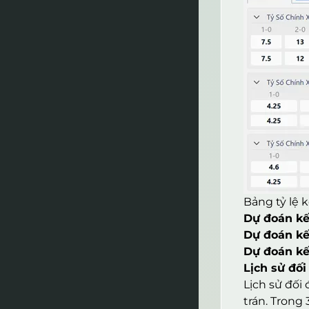
Bảng tỷ lệ 
Dự đoán kế
Dự đoán kế
Dự đoán kế
Lịch sử đố
Lịch sử đối
trán. Trong 