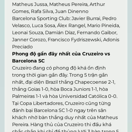
Matheus Jussa, Matheus Pereira, Arthur
Gomes, Rafa Silva, Juan Dinenno
Barcelona Sporting Club: Javier Burrai, Pedro
Velasco, Luca Sosa, Álex Rangel, Mario Pineida,
Leonai Souza, Damián Díaz, Fernando Gaibor,
Janner Corozo, Francisco Fydriszewski, Adonis
Preciado
Phong độ gần đây nhất của Cruzeiro vs
Barcelona SC
Cruzeiro đang có phong độ khá ổn định
trong thời gian gần đây. Trong 5 trận gần
nhất, đại diện Brazil thắng Chapecoense 2-1,
thắng Goias 1-0, hòa Boca Juniors 1-1, hòa
Palmeiras 1-1 và hòa Universidad Católica 0-0.
Tại Copa Libertadores, Cruzeiro cũng từng
đánh bại Barcelona SC 1-0 ngay trên sân
khách nhờ bàn thắng duy nhất của Matheus
Pereira. Hàng thủ của Cruzeiro thi đấu khá
chắc chắn khi chỉ để thủng lưới 3 bàn trong 5