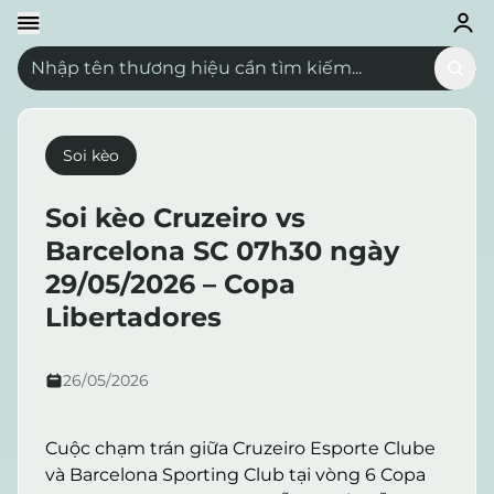
Soi kèo
Soi kèo Cruzeiro vs
Barcelona SC 07h30 ngày
29/05/2026 – Copa
Libertadores
26/05/2026
Cuộc chạm trán giữa Cruzeiro Esporte Clube
và Barcelona Sporting Club tại vòng 6 Copa