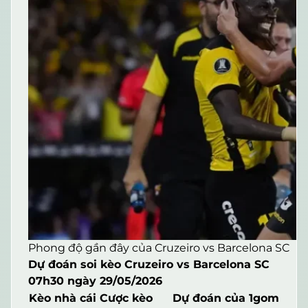
Phong độ gần đây của Cruzeiro vs Barcelona SC
Dự đoán soi kèo Cruzeiro vs Barcelona SC
07h30 ngày 29/05/2026
Kèo nhà cái
Cược kèo
Dự đoán của 1gom