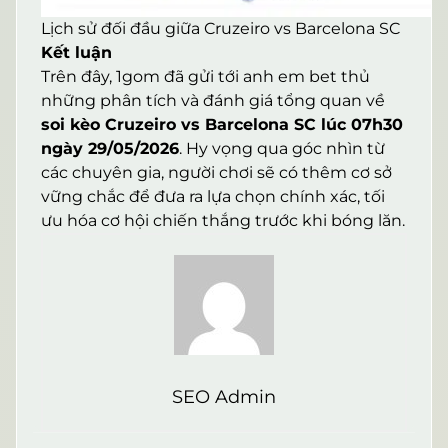
Lịch sử đối đầu giữa Cruzeiro vs Barcelona SC
Kết luận
Trên đây, 1gom đã gửi tới anh em bet thủ
những phân tích và đánh giá tổng quan về
soi kèo Cruzeiro vs Barcelona SC lúc 07h30
ngày 29/05/2026
. Hy vọng qua góc nhìn từ
các chuyên gia, người chơi sẽ có thêm cơ sở
vững chắc để đưa ra lựa chọn chính xác, tối
ưu hóa cơ hội chiến thắng trước khi bóng lăn.
SEO Admin