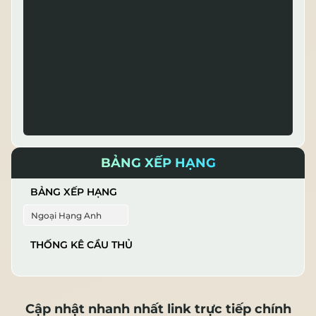
BẢNG XẾP HẠNG
BẢNG XẾP HẠNG
Ngoại Hạng Anh
THỐNG KÊ CẦU THỦ
Cập nhật nhanh nhất link trực tiếp chính