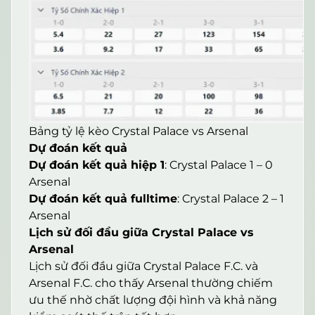
Bảng tỷ lệ kèo Crystal Palace vs Arsenal
Dự đoán kết quả
Dự đoán kết quả hiệp 1
: Crystal Palace 1 – 0
Arsenal
Dự đoán kết quả fulltime
: Crystal Palace 2 – 1
Arsenal
Lịch sử đối đầu giữa Crystal Palace vs
Arsenal
Lịch sử đối đầu giữa Crystal Palace F.C. và
Arsenal F.C. cho thấy Arsenal thường chiếm
ưu thế nhờ chất lượng đội hình và khả năng