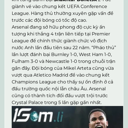
giành vé vào chung kết UEFA Conference
League. Hàng thủ thường xuyên gặp vấn đề
trước các đội bóng có tốc độ cao.
Arsenal đang sở hữu phong độ cực kỳ ấn
tượng khi thắng 4 trận liên tiếp tại Premier
League để chính thức giành chức vô địch
nước Anh lần đầu tiên sau 22 năm. “Pháo thủ”
lần lượt đánh bại Burnley 1-0, West Ham 1-0,
Fulham 3-0 và Newcastle 1-0 trong chuỗi trận
gần đây. Đội bóng của Mikel Arteta cũng vừa
vượt qua Atletico Madrid để vào chung kết
Champions League cho thấy sự ổn định ở cả
đấu trường quốc nội lẫn châu Âu. Arsenal
cũng có thành tích đối đầu vượt trội trước
Crystal Palace trong 5 lần gặp gần nhất.