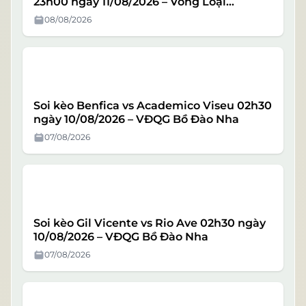
23h00 ngày 11/08/2026 – Vòng Loại
Champions League
08/08/2026
Soi kèo Benfica vs Academico Viseu 02h30
ngày 10/08/2026 – VĐQG Bồ Đào Nha
07/08/2026
Soi kèo Gil Vicente vs Rio Ave 02h30 ngày
10/08/2026 – VĐQG Bồ Đào Nha
07/08/2026