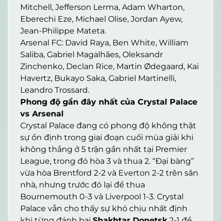
Mitchell, Jefferson Lerma, Adam Wharton,
Eberechi Eze, Michael Olise, Jordan Ayew,
Jean-Philippe Mateta.
Arsenal FC: David Raya, Ben White, William
Saliba, Gabriel Magalhães, Oleksandr
Zinchenko, Declan Rice, Martin Ødegaard, Kai
Havertz, Bukayo Saka, Gabriel Martinelli,
Leandro Trossard.
Phong độ gần đây nhất của Crystal Palace
vs Arsenal
Crystal Palace đang có phong độ không thật
sự ổn định trong giai đoạn cuối mùa giải khi
không thắng ở 5 trận gần nhất tại Premier
League, trong đó hòa 3 và thua 2. “Đại bàng”
vừa hòa Brentford 2-2 và Everton 2-2 trên sân
nhà, nhưng trước đó lại để thua
Bournemouth 0-3 và Liverpool 1-3. Crystal
Palace vẫn cho thấy sự khó chịu nhất định
khi từng đánh bại
Shakhtar Donetsk
2-1 để