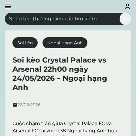
Soi kèo
Ngoại Hạng Anh
Soi kèo Crystal Palace vs
Arsenal 22h00 ngày
24/05/2026 – Ngoại hạng
Anh
22/05/2026
Cuộc chạm trán giữa Crystal Palace FC và
Arsenal FC tại vòng 38 Ngoại hạng Anh hứa