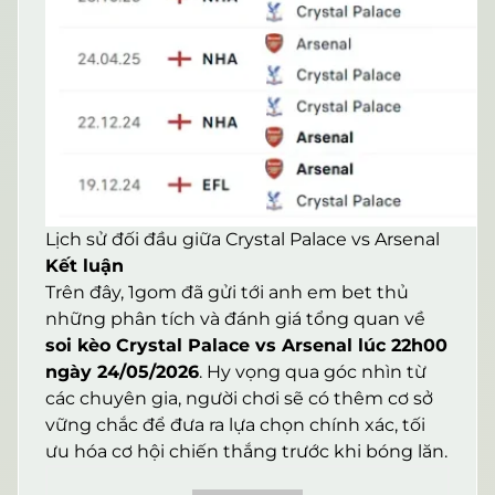
Lịch sử đối đầu giữa Crystal Palace vs Arsenal
Kết luận
Trên đây, 1gom đã gửi tới anh em bet thủ
những phân tích và đánh giá tổng quan về
soi kèo Crystal Palace vs Arsenal lúc 22h00
ngày 24/05/2026
. Hy vọng qua góc nhìn từ
các chuyên gia, người chơi sẽ có thêm cơ sở
vững chắc để đưa ra lựa chọn chính xác, tối
ưu hóa cơ hội chiến thắng trước khi bóng lăn.