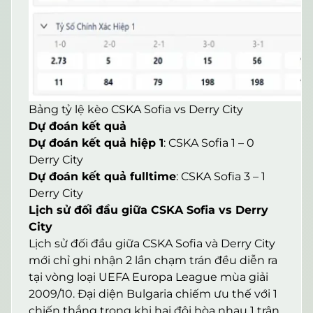
Bảng tỷ lệ kèo CSKA Sofia vs Derry City
Dự đoán kết quả
Dự đoán kết quả hiệp 1
: CSKA Sofia 1 – 0
Derry City
Dự đoán kết quả fulltime
: CSKA Sofia 3 – 1
Derry City
Lịch sử đối đầu giữa CSKA Sofia vs Derry
City
Lịch sử đối đầu giữa CSKA Sofia và Derry City
mới chỉ ghi nhận 2 lần chạm trán đều diễn ra
tại vòng loại UEFA Europa League mùa giải
2009/10. Đại diện Bulgaria chiếm ưu thế với 1
chiến thắng trong khi hai đội hòa nhau 1 trận.