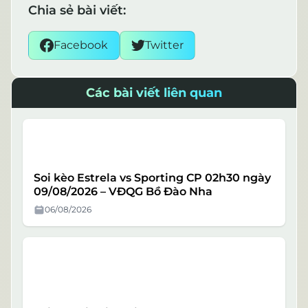
Chia sẻ bài viết:
Facebook
Twitter
Các bài viết liên quan
Soi kèo Estrela vs Sporting CP 02h30 ngày
09/08/2026 – VĐQG Bồ Đào Nha
06/08/2026