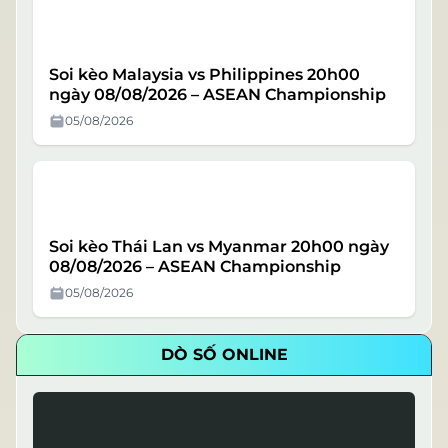
Soi kèo Malaysia vs Philippines 20h00
ngày 08/08/2026 – ASEAN Championship
05/08/2026
Soi kèo Thái Lan vs Myanmar 20h00 ngày
08/08/2026 – ASEAN Championship
05/08/2026
DÒ SỐ ONLINE