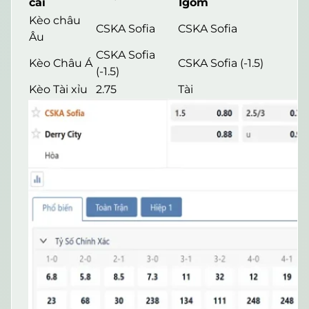
cái
1gom
Kèo châu
CSKA Sofia
CSKA Sofia
Âu
CSKA Sofia
Kèo Châu Á
CSKA Sofia (-1.5)
(-1.5)
Kèo Tài xỉu
2.75
Tài