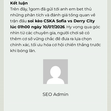
Kết luận
Trên đây, 1gom đã gửi tới anh em bet thủ
những phân tích và đánh giá tổng quan về
trận đấu
soi kèo CSKA Sofia vs Derry City
lúc 01h00 ngày 10/07/2026
. Hy vọng qua góc
nhìn từ các chuyên gia, người chơi sẽ có
thêm cơ sở vững chắc để đưa ra lựa chọn
chính xác, tối ưu hóa cơ hội chiến thắng trước
khi bóng lăn.
SEO Admin