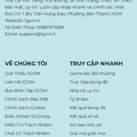
nhà cái nổi tiếng mà không bị nhà mạng chặn, an toàn,
bảo mật, uy tín. Luôn cập nhập nhanh và chính xác nhất.
Địa Chỉ: 1 Bis Trần Hưng Đạo, Phường Bến Thành, HCM
Website:
1gom.li
Số Điện Thoại: 0986767688
Email:
support@1gom.li
VỀ CHÚNG TÔI
TRUY CẬP NHANH
Giới Thiệu 1GOM
Game bài đổi thưởng
Liên Hệ 1GOM
Trực tiếp bóng đá
Ban Biên Tập 1GOM
Nhà cái uy tín
Chính Sách Bảo Mật
Tỷ lệ kèo
Chính Sách Cookie
Kết quả bóng đá
Điều Khoản Sử Dụng
Kết quả xổ số
Miễn Trừ Trách Nhiệm
Soi kèo nhà cái
Chơi Có Trách Nhiệm
Giải mã giấc mơ