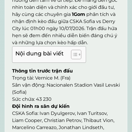
hướng đến tấm vé đi tiếp. Để mang đến góc
nhìn toàn diện và chính xác cho giới đầu tư,
hãy cùng các chuyên gia
1Gom
phân tích và
nhận định kèo đấu giữa CSKA Sofia vs Derry
City lúc 01h00 ngày 10/07/2026. Trận đấu hứa
hẹn sẽ đem đến nhiều diễn biến đáng chú ý
và những lựa chọn kèo hấp dẫn.
Nội dung bài viết
Thông tin trước trận đấu
Trọng tài: Vernice M. (Fra)
Sân vận động: Nacionalen Stadion Vasil Levski
(Sofia)
Sức chứa: 43 230
Đội hình ra sân dự kiến
CSKA Sofia: Ivan Dyulgerov, Ivan Turitsov,
Liam Cooper, Christian Petrov, Thibaut Vion,
Marcelino Carreazo, Jonathan Lindseth,