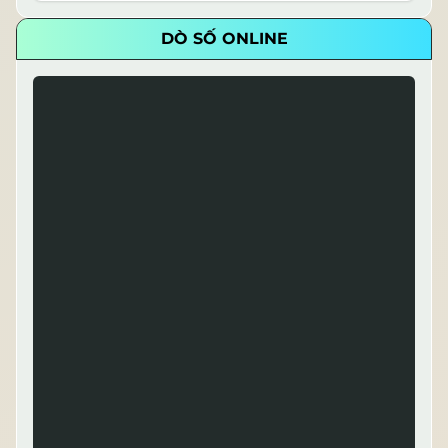
DÒ SỐ ONLINE