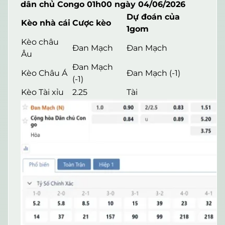
dân chủ Congo 01h00 ngày 04/06/2026
Dự đoán của
Kèo nhà cái
Cược kèo
1gom
Kèo châu
Đan Mạch
Đan Mạch
Âu
Đan Mạch
Kèo Châu Á
Đan Mạch (-1)
(-1)
Kèo Tài xỉu
2.25
Tài