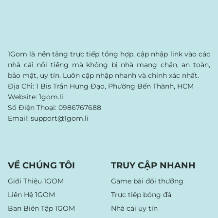
1Gom là nền tảng trực tiếp tổng hợp, cập nhập link vào các
nhà cái nổi tiếng mà không bị nhà mạng chặn, an toàn,
bảo mật, uy tín. Luôn cập nhập nhanh và chính xác nhất.
Địa Chỉ: 1 Bis Trần Hưng Đạo, Phường Bến Thành, HCM
Website:
1gom.li
Số Điện Thoại: 0986767688
Email:
support@1gom.li
VỀ CHÚNG TÔI
TRUY CẬP NHANH
Giới Thiệu 1GOM
Game bài đổi thưởng
Liên Hệ 1GOM
Trực tiếp bóng đá
Ban Biên Tập 1GOM
Nhà cái uy tín