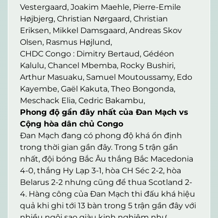
Vestergaard, Joakim Maehle, Pierre-Emile
Højbjerg, Christian Nørgaard, Christian
Eriksen, Mikkel Damsgaard, Andreas Skov
Olsen, Rasmus Højlund,
CHDC Congo : Dimitry Bertaud, Gédéon
Kalulu, Chancel Mbemba, Rocky Bushiri,
Arthur Masuaku, Samuel Moutoussamy, Edo
Kayembe, Gaël Kakuta, Theo Bongonda,
Meschack Elia, Cedric Bakambu,
Phong độ gần đây nhất của Đan Mạch vs
Cộng hòa dân chủ Congo
Đan Mạch đang có phong độ khá ổn định
trong thời gian gần đây. Trong 5 trận gần
nhất, đội bóng Bắc Âu thắng Bắc Macedonia
4-0, thắng Hy Lạp 3-1, hòa CH Séc 2-2, hòa
Belarus 2-2 nhưng cũng để thua Scotland 2-
4. Hàng công của Đan Mạch thi đấu khá hiệu
quả khi ghi tới 13 bàn trong 5 trận gần đây với
nhiều ngôi sao giàu kinh nghiệm như