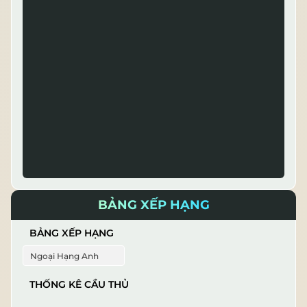
BẢNG XẾP HẠNG
BẢNG XẾP HẠNG
Ngoại Hạng Anh
THỐNG KÊ CẦU THỦ