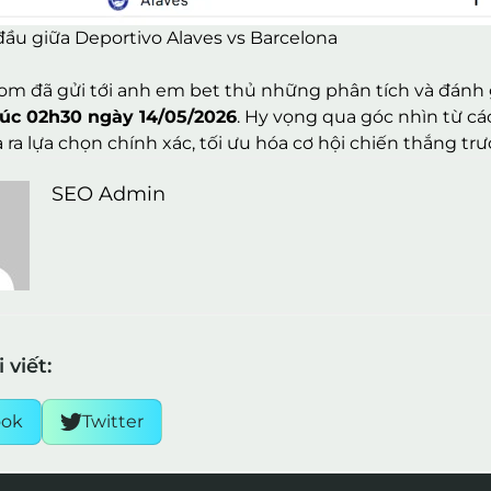
 đầu giữa Deportivo Alaves vs Barcelona
gom đã gửi tới anh em bet thủ những phân tích và đánh
lúc 02h30 ngày 14/05/2026
. Hy vọng qua góc nhìn từ cá
 ra lựa chọn chính xác, tối ưu hóa cơ hội chiến thắng trư
SEO Admin
 viết:
ook
Twitter