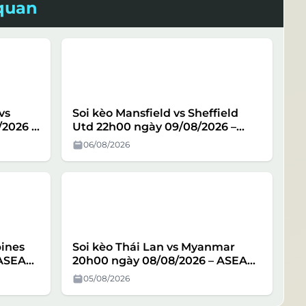
 quan
vs
Soi kèo Mansfield vs Sheffield
2026 –
Utd 22h00 ngày 09/08/2026 –
Cúp Liên Đoàn Anh
06/08/2026
pines
Soi kèo Thái Lan vs Myanmar
 ASEAN
20h00 ngày 08/08/2026 – ASEAN
Championship
05/08/2026