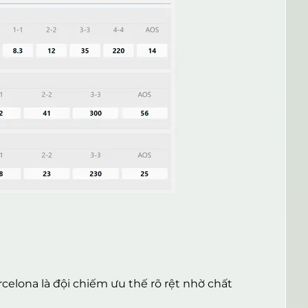
rcelona là đội chiếm ưu thế rõ rệt nhờ chất