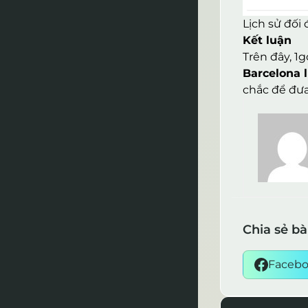
Lịch sử đối
Kết luận
Trên đây, 1
Barcelona 
chắc để đưa
Chia sẻ bài
Faceb