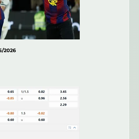
5/2026